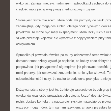
wykonać. Zamiast męczyć nadmiarem, sptopolka.pl zachęca do sp
ciągłość najczęściej wygrywają z jednorazowym zrywem.
Strona jest także miejscem, które podsuwa pomysły do nauki przez
zapamiętują, gdy mogą coś zrobić, dlatego obok typowych ćwicze
projektów. To może być mały eksperyment, która łączy ruch z uc
szkoła przestaje kojarzyć się wyłącznie z odpytywaniem przy tab
odkrywaniem.
Sptopolka.pl powstała również po to, by odczarować stres wokół o
domach temat szkoły wywołuje napięcie, bo każdy chce dobrych 
podpowiada, jak przygotować się mądrze: jak planować powtórki, j
robić przerwy, jak sprawdzać zrozumienie, a nie tylko wkuwać. To
odpowiedzialność i uczy, że nauka to codzienna praktyka, a nie 
Dużą wartością strony jest to, że kieruje wsparcie do trzech grup 
opiekunów oraz osób prowadzących zajęcia. Uczeń dostaje ćwicz
rodzic dostaje kontekst, a nauczyciel zyskuje narzędzie do prowad
wszyscy mogą mówić tym samym językiem, a nauka przestaje być