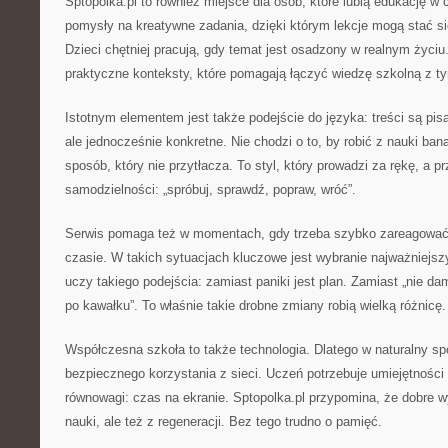
Sptopolka.pl to również miejsce dla osób, które lubią edukację 
pomysły na kreatywne zadania, dzięki którym lekcje mogą stać si
Dzieci chętniej pracują, gdy temat jest osadzony w realnym życiu
praktyczne konteksty, które pomagają łączyć wiedzę szkolną z ty
Istotnym elementem jest także podejście do języka: treści są pis
ale jednocześnie konkretne. Nie chodzi o to, by robić z nauki ban
sposób, który nie przytłacza. To styl, który prowadzi za rękę, a 
samodzielności: „spróbuj, sprawdź, popraw, wróć”.
Serwis pomaga też w momentach, gdy trzeba szybko zareagować:
czasie. W takich sytuacjach kluczowe jest wybranie najważniejsz
uczy takiego podejścia: zamiast paniki jest plan. Zamiast „nie da
po kawałku”. To właśnie takie drobne zmiany robią wielką różnicę.
Współczesna szkoła to także technologia. Dlatego w naturalny sp
bezpiecznego korzystania z sieci. Uczeń potrzebuje umiejętności 
równowagi: czas na ekranie. Sptopolka.pl przypomina, że dobre wyn
nauki, ale też z regeneracji. Bez tego trudno o pamięć.