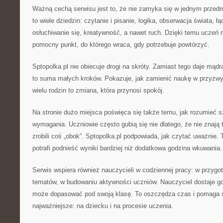
Ważną cechą serwisu jest to, że nie zamyka się w jednym przed
to wiele dziedzin: czytanie i pisanie, logika, obserwacja świata, ł
osłuchiwanie się, kreatywność, a nawet ruch. Dzięki temu uczeń 
pomocny punkt, do którego wraca, gdy potrzebuje powtórzyć.
Sptopolka.pl nie obiecuje drogi na skróty. Zamiast tego daje mądr
to suma małych kroków. Pokazuje, jak zamienić naukę w przyzwyc
wielu rodzin to zmiana, która przynosi spokój.
Na stronie dużo miejsca poświęca się także temu, jak rozumieć s
wymagania. Uczniowie często gubią się nie dlatego, że nie znają t
zrobili coś „obok”. Sptopolka.pl podpowiada, jak czytać uważnie. 
potrafi podnieść wyniki bardziej niż dodatkowa godzina wkuwania.
Serwis wspiera również nauczycieli w codziennej pracy: w przygo
tematów, w budowaniu aktywności uczniów. Nauczyciel dostaje go
może dopasować pod swoją klasę. To oszczędza czas i pomaga s
najważniejsze: na dziecku i na procesie uczenia.