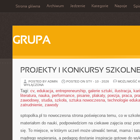
Archiwum
Jedzenie
Kategorie
Napoje
Strona główna
Spi
GRUPA
PROJEKTY I KONKURSY SZKOLN
POSTED BY ADMIN
POSTED ON STY - 10 - 2026
MOŻLIWOŚĆ 
WYŁĄCZONA
Tagi:
cv
,
edukacja
,
entrepreneurship
,
galerie sztuki
,
ilustracja
,
kar
literatura
,
nauka
,
performance
,
pisanie
,
plakaty
,
poezja
,
praca
,
pr
zawodowy
,
studia
,
szkoła
,
sztuka nowoczesna
,
technologie eduk
zatrudnienie
,
zawody
sptopolka.pl to nowoczesna strona poświęcona temu, co w szkol
materiałom do nauki, podpowiedziom na ciekawe zajęcia oraz p
się. To miejsce, w którym uczeń może utrwalić temat, mama i ta
mądrego wspierania, a pedagog dostanie inspiracje gotowe do wyko