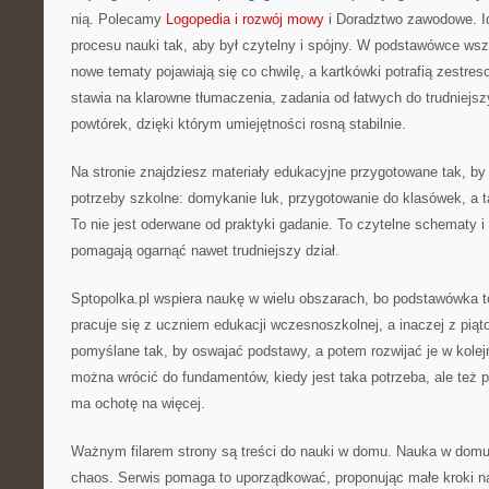
nią. Polecamy
Logopedia i rozwój mowy
i Doradztwo zawodowe. Id
procesu nauki tak, aby był czytelny i spójny. W podstawówce wsz
nowe tematy pojawiają się co chwilę, a kartkówki potrafią zestres
stawia na klarowne tłumaczenia, zadania od łatwych do trudniejs
powtórek, dzięki którym umiejętności rosną stabilnie.
Na stronie znajdziesz materiały edukacyjne przygotowane tak, by
potrzeby szkolne: domykanie luk, przygotowanie do klasówek, a 
To nie jest oderwane od praktyki gadanie. To czytelne schematy i 
pomagają ogarnąć nawet trudniejszy dział.
Sptopolka.pl wspiera naukę w wielu obszarach, bo podstawówka to
pracuje się z uczniem edukacji wczesnoszkolnej, a inaczej z piąto
pomyślane tak, by oswajać podstawy, a potem rozwijać je w kolej
można wrócić do fundamentów, kiedy jest taka potrzeba, ale też 
ma ochotę na więcej.
Ważnym filarem strony są treści do nauki w domu. Nauka w domu 
chaos. Serwis pomaga to uporządkować, proponując małe kroki nau