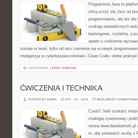
Programista Java to platfo
chcą uczyć się Javy od pods
programowaniu, ale też dla 
szukają sprawdzonych wska
learningowe, czytelnia, a 
oparte o codzienne wyzwani
zostaje w teorii, tylko od razu zamienia się w nawyk programow
inteligencja w cyberbezpieczeństwie i Clean Code i dobre praktyk
CATEGORIES:
LEŚNY SURVIVAL
ĆWICZENIA I TECHNIKA
POSTED BY ADMIN
STY - 10 - 2026
MOŻLIWOŚĆ KOMENTOWA
Cześć! Jeśli szukasz miejs
strategią żywieniową i pra
strona www.dawidulinski.pl
to, aby prowadzić osoby z P