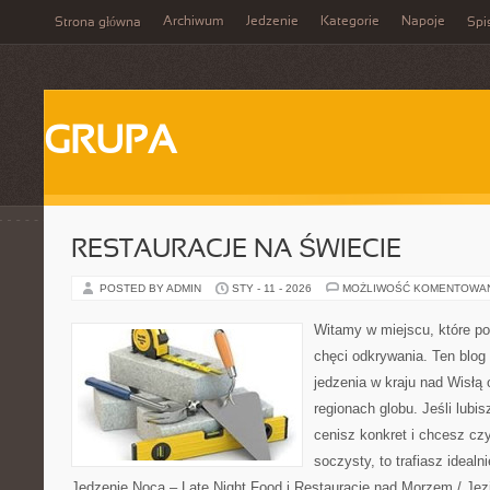
Archiwum
Jedzenie
Kategorie
Napoje
Strona główna
Spi
GRUPA
RESTAURACJE NA ŚWIECIE
POSTED BY ADMIN
STY - 11 - 2026
MOŻLIWOŚĆ KOMENTOWA
Witamy w miejscu, które po
chęci odkrywania. Ten blog
jedzenia w kraju nad Wisłą
regionach globu. Jeśli lub
cenisz konkret i chcesz cz
soczysty, to trafiasz idealn
Jedzenie Nocą – Late Night Food i Restauracje nad Morzem / Jezio