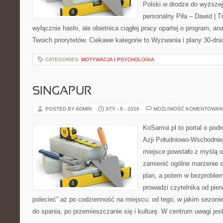
Polski w drodze do wyższej
personalny Piła – Dawid | Tre
wyłącznie hasło, ale obietnica ciągłej pracy opartej o program, an
Twoich priorytetów. Ciekawe kategorie to Wyzwania i plany 30-dn
CATEGORIES:
MOTYWACJA I PSYCHOLOGIA
SINGAPUR
POSTED BY ADMIN
STY - 8 - 2026
MOŻLIWOŚĆ KOMENTOWAN
KoSamui.pl to portal o podr
Azji Południowo-Wschodniej 
miejsce powstało z myślą o
zamienić ogólne marzenie o
plan, a potem w bezproble
prowadzi czytelnika od pie
polecieć” aż po codzienność na miejscu: od tego, w jakim sezonie 
do spania, po przemieszczanie się i kulturę. W centrum uwagi jes