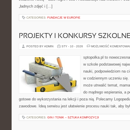
„ładnych zdjęć i […]
CATEGORIES:
FUNDACJE W EUROPIE
PROJEKTY I KONKURSY SZKOLN
POSTED BY ADMIN
STY - 10 - 2026
MOŻLIWOŚĆ KOMENTOWA
sptopolka.pl to nowoczesna
w szkole podstawowej najw
nauki, podpowiedziom na c
w codziennym uczeniu się.
może utrwalić temat, mama 
do mądrego wspierania, a p
gotowe do wykorzystania na lekcji i poza nią. Polecamy Logopedi
zawodowe. Ideą serwisu jest ułatwienie procesu nauki tak, aby by
CATEGORIES:
GIN I TONIK – SZTUKA KOMPOZYCJI