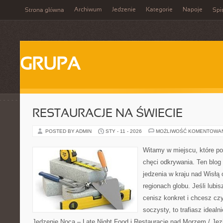
Archiwum
Jedzenie
Kategorie
Napoje
Strona główna
Spi
GRUPA
RESTAURACJE NA ŚWIECIE
POSTED BY ADMIN
STY - 11 - 2026
MOŻLIWOŚĆ KOMENTOWA
Witamy w miejscu, które po
chęci odkrywania. Ten blog
jedzenia w kraju nad Wisłą
regionach globu. Jeśli lub
cenisz konkret i chcesz cz
soczysty, to trafiasz idealn
Jedzenie Nocą – Late Night Food i Restauracje nad Morzem / Jezio