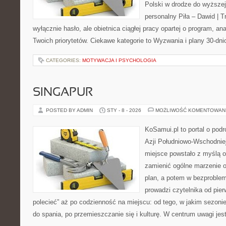
Polski w drodze do wyższej
personalny Piła – Dawid | Tre
wyłącznie hasło, ale obietnica ciągłej pracy opartej o program, an
Twoich priorytetów. Ciekawe kategorie to Wyzwania i plany 30-dn
CATEGORIES:
MOTYWACJA I PSYCHOLOGIA
SINGAPUR
POSTED BY ADMIN
STY - 8 - 2026
MOŻLIWOŚĆ KOMENTOWAN
KoSamui.pl to portal o podr
Azji Południowo-Wschodniej 
miejsce powstało z myślą o
zamienić ogólne marzenie o
plan, a potem w bezproble
prowadzi czytelnika od pie
polecieć” aż po codzienność na miejscu: od tego, w jakim sezonie 
do spania, po przemieszczanie się i kulturę. W centrum uwagi jes