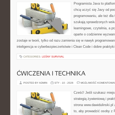
Programista Java to platfo
chcą uczyć się Javy od pods
programowaniu, ale też dla 
szukają sprawdzonych wska
learningowe, czytelnia, a 
oparte o codzienne wyzwani
zostaje w teorii, tylko od razu zamienia się w nawyk programow
inteligencja w cyberbezpieczeństwie i Clean Code i dobre praktyk
CATEGORIES:
LEŚNY SURVIVAL
ĆWICZENIA I TECHNIKA
POSTED BY ADMIN
STY - 10 - 2026
MOŻLIWOŚĆ KOMENTOWA
Cześć! Jeśli szukasz miejs
strategią żywieniową i pra
strona www.dawidulinski.pl
to, aby prowadzić osoby z P