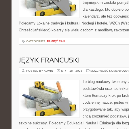
trójmiejskim została pomyś
dla każdego, kto dopiero p
kalendarz, ale też opowieść
Polecamy Lokalne tradycje i kultura i Noclegi i hotele. WŻCh (Ws
Chrześcijańskiego) kojarzy się wielu osobom z modlitwą zakorzen
CATEGORIES:
PAMIĘĆ RAM
JĘZYK FRANCUSKI
POSTED BY ADMIN
STY - 15 - 2026
MOŻLIWOŚĆ KOMENTOWA
To blog naukowy tworzony z
podstawówki oraz technikum
które tłumaczy krok po kro
codziennej nauce, jesteś w
przygotowane tak, aby wspi
chcą zrozumieć podstawy, ja
szkolne sukcesy. Polecamy Edukacja i Nauka i Edukacja dla be