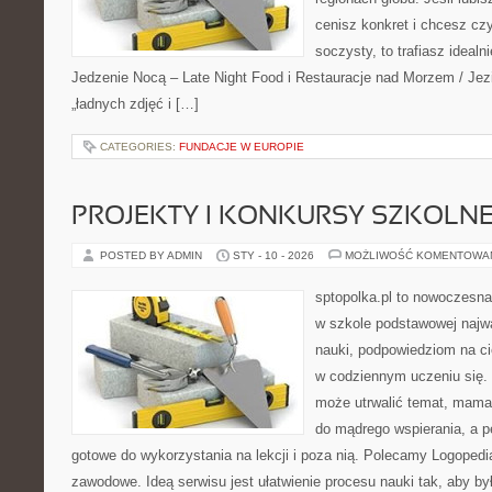
cenisz konkret i chcesz cz
soczysty, to trafiasz idealn
Jedzenie Nocą – Late Night Food i Restauracje nad Morzem / Jezio
„ładnych zdjęć i […]
CATEGORIES:
FUNDACJE W EUROPIE
PROJEKTY I KONKURSY SZKOLN
POSTED BY ADMIN
STY - 10 - 2026
MOŻLIWOŚĆ KOMENTOWA
sptopolka.pl to nowoczesna
w szkole podstawowej najw
nauki, podpowiedziom na c
w codziennym uczeniu się.
może utrwalić temat, mama 
do mądrego wspierania, a p
gotowe do wykorzystania na lekcji i poza nią. Polecamy Logopedi
zawodowe. Ideą serwisu jest ułatwienie procesu nauki tak, aby by