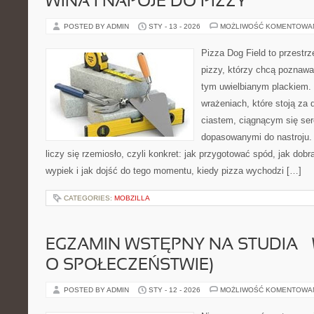
WINA I NAPOJE DO PIZZY
POSTED BY ADMIN
STY - 13 - 2026
MOŻLIWOŚĆ KOMENTOWA
Pizza Dog Field to przestr
pizzy, którzy chcą poznawa
tym uwielbianym plackiem. T
wrażeniach, które stoją za
ciastem, ciągnącym się se
dopasowanymi do nastroju. 
liczy się rzemiosło, czyli konkret: jak przygotować spód, jak dobr
wypiek i jak dojść do tego momentu, kiedy pizza wychodzi […]
CATEGORIES:
MOBZILLA
EGZAMIN WSTĘPNY NA STUDIA –
O SPOŁECZEŃSTWIE)
POSTED BY ADMIN
STY - 12 - 2026
MOŻLIWOŚĆ KOMENTOWA