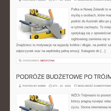
Polka w Nowej Zelandii to 
myślą o osobach, które mar
podróż do Australii albo po
w rytmie zachwytu. To miej
spotykają się z opowieściam
sightseeing zamienia się 
Znajdziesz tu motywacje na wyjazdy krótkie i długie, na podróż 
odpoczynek oraz na wędrówkę pełną emocji. Kategorie do […]
CATEGORIES:
MEDYCYNA
PODRÓŻE BUDŻETOWE PO TRÓJM
POSTED BY ADMIN
STY - 15 - 2026
MOŻLIWOŚĆ KOMENTOWA
WŻCh Trójmiasto to przestrz
którzy pragną rozwijać rel
życiu. Strona internetowa te