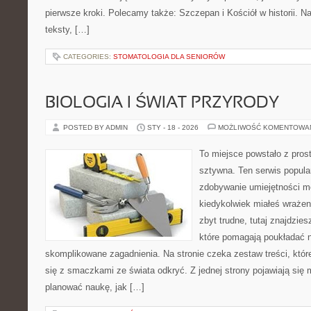
pierwsze kroki. Polecamy także: Szczepan i Kościół w historii. N
teksty, […]
CATEGORIES:
STOMATOLOGIA DLA SENIORÓW
BIOLOGIA I ŚWIAT PRZYRODY
POSTED BY ADMIN
STY - 18 - 2026
MOŻLIWOŚĆ KOMENTOWA
To miejsce powstało z pros
sztywna. Ten serwis popul
zdobywanie umiejętności m
kiedykolwiek miałeś wrażen
zbyt trudne, tutaj znajdzie
które pomagają poukładać n
skomplikowane zagadnienia. Na stronie czeka zestaw treści, któr
się z smaczkami ze świata odkryć. Z jednej strony pojawiają się m
planować naukę, jak […]