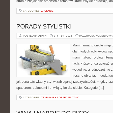
stronie znajdziesz omówienia tematów, które zwykle sprawiają kło
CATEGORIES:
ZAUFANIE
PORADY STYLISTKI
POSTED BY ADMIN
STY - 14 - 2026
MOŻLIWOŚĆ KOMENTOWA
Mammamia to ciepłe miejsc
dla młodych odkrywców spo
mam i tatów. To blog inter
tych, którzy chcą ubierać s
wygodnie, a jednocześnie z
treści o ubraniach, dodatkac
jak odnaleźć własny styl w zabieganej rzeczywistości: między pr
spacerem, zakupami i chwilą tylko dla siebie. Kategorie […]
CATEGORIES:
TRYBUNAŁY I ORZECZNICTWO