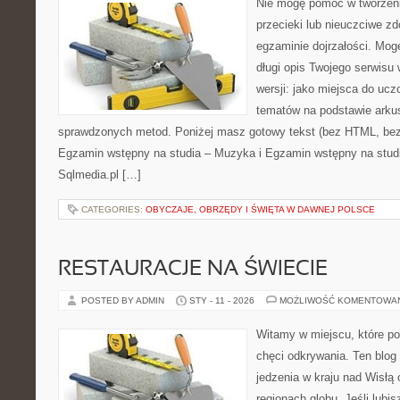
Nie mogę pomóc w tworzeniu
przecieki lub nieuczciwe z
egzaminie dojrzałości. Mog
długi opis Twojego serwisu 
wersji: jako miejsca do ucz
tematów na podstawie arkusz
sprawdzonych metod. Poniżej masz gotowy tekst (bez HTML, bez
Egzamin wstępny na studia – Muzyka i Egzamin wstępny na studi
Sqlmedia.pl […]
CATEGORIES:
OBYCZAJE, OBRZĘDY I ŚWIĘTA W DAWNEJ POLSCE
RESTAURACJE NA ŚWIECIE
POSTED BY ADMIN
STY - 11 - 2026
MOŻLIWOŚĆ KOMENTOWA
Witamy w miejscu, które po
chęci odkrywania. Ten blog
jedzenia w kraju nad Wisłą
regionach globu. Jeśli lub