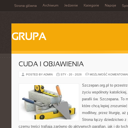
Archiwum
Jedzenie
Kategorie
Napoje
Strona główna
Spi
GRUPA
CUDA I OBJAWIENIA
POSTED BY ADMIN
STY - 20 - 2026
MOŻLIWOŚĆ KOMENTOWA
Szczepan.org.pl to przestr
życiu wspólnoty katolickiej
parafii św. Szczepana. To m
które chcą lepiej zrozumieć
modlitwy, przez liturgię, a
Strona łączy dziedzictwo z 
czemu treści trafiają zarówno do aktywnych parafian, jak i do tych