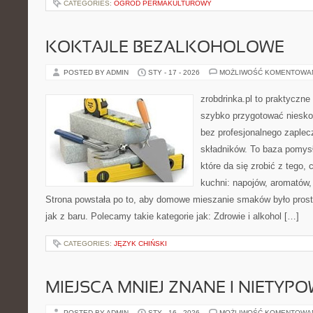
CATEGORIES:
OGRÓD PERMAKULTUROWY
KOKTAJLE BEZALKOHOLOWE
POSTED BY ADMIN
STY - 17 - 2026
MOŻLIWOŚĆ KOMENTOWA
zrobdrinka.pl to praktyczne
szybko przygotować niesko
bez profesjonalnego zaplec
składników. To baza pomys
które da się zrobić z tego,
kuchni: napojów, aromatów,
Strona powstała po to, aby domowe mieszanie smaków było prost
jak z baru. Polecamy takie kategorie jak: Zdrowie i alkohol […]
CATEGORIES:
JĘZYK CHIŃSKI
MIEJSCA MNIEJ ZNANE I NIETYP
POSTED BY ADMIN
STY - 16 - 2026
MOŻLIWOŚĆ KOMENTOWA