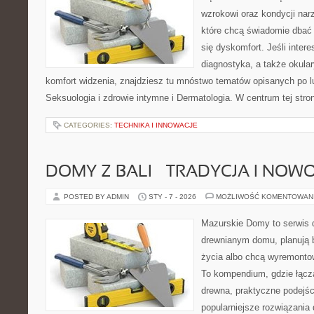
wzrokowi oraz kondycji nar
które chcą świadomie dbać 
się dyskomfort. Jeśli intere
diagnostyka, a także okular
komfort widzenia, znajdziesz tu mnóstwo tematów opisanych po l
Seksuologia i zdrowie intymne i Dermatologia. W centrum tej stron
CATEGORIES:
TECHNIKA I INNOWACJE
DOMY Z BALI – TRADYCJA I NO
POSTED BY ADMIN
STY - 7 - 2026
MOŻLIWOŚĆ KOMENTOWAN
Mazurskie Domy to serwis d
drewnianym domu, planują 
życia albo chcą wyremontow
To kompendium, gdzie łącz
drewna, praktyczne podejśc
popularniejsze rozwiązania