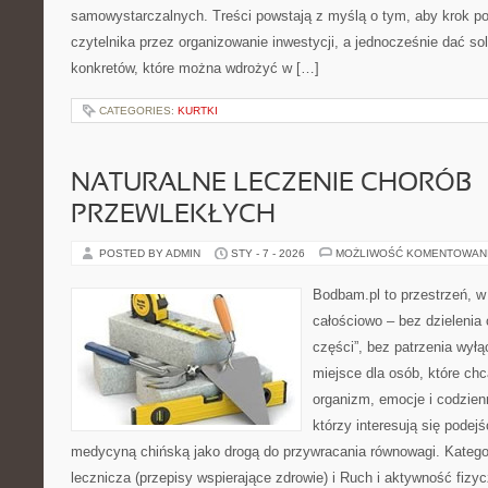
samowystarczalnych. Treści powstają z myślą o tym, aby krok p
czytelnika przez organizowanie inwestycji, a jednocześnie dać sol
konkretów, które można wdrożyć w […]
CATEGORIES:
KURTKI
NATURALNE LECZENIE CHORÓB
PRZEWLEKŁYCH
POSTED BY ADMIN
STY - 7 - 2026
MOŻLIWOŚĆ KOMENTOWAN
Bodbam.pl to przestrzeń, w 
całościowo – bez dzielenia 
części”, bez patrzenia wyłą
miejsce dla osób, które chc
organizm, emocje i codzienn
którzy interesują się pode
medycyną chińską jako drogą do przywracania równowagi. Kategor
lecznicza (przepisy wspierające zdrowie) i Ruch i aktywność fizy