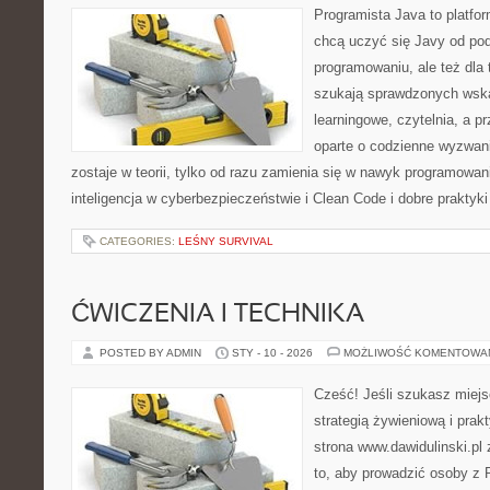
Programista Java to platfo
chcą uczyć się Javy od pods
programowaniu, ale też dla 
szukają sprawdzonych wska
learningowe, czytelnia, a 
oparte o codzienne wyzwani
zostaje w teorii, tylko od razu zamienia się w nawyk programow
inteligencja w cyberbezpieczeństwie i Clean Code i dobre praktyk
CATEGORIES:
LEŚNY SURVIVAL
ĆWICZENIA I TECHNIKA
POSTED BY ADMIN
STY - 10 - 2026
MOŻLIWOŚĆ KOMENTOWA
Cześć! Jeśli szukasz miejs
strategią żywieniową i pra
strona www.dawidulinski.pl
to, aby prowadzić osoby z P