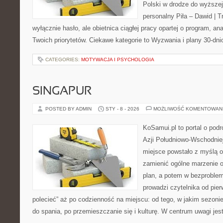
Polski w drodze do wyższej
personalny Piła – Dawid | Tre
wyłącznie hasło, ale obietnica ciągłej pracy opartej o program, an
Twoich priorytetów. Ciekawe kategorie to Wyzwania i plany 30-dn
CATEGORIES:
MOTYWACJA I PSYCHOLOGIA
SINGAPUR
POSTED BY ADMIN
STY - 8 - 2026
MOŻLIWOŚĆ KOMENTOWAN
KoSamui.pl to portal o podr
Azji Południowo-Wschodniej 
miejsce powstało z myślą o
zamienić ogólne marzenie o
plan, a potem w bezproble
prowadzi czytelnika od pie
polecieć” aż po codzienność na miejscu: od tego, w jakim sezonie 
do spania, po przemieszczanie się i kulturę. W centrum uwagi jes