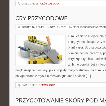
CATEGORIES:
POKÓJ MALUCHA
GRY PRZYGODOWE
POSTED BY ADMIN
STY - 8 - 2026
MOŻLIWOŚĆ KOMENTOWAN
LumiGranie to miejsce dla o
chcą być na bieżąco z tym, 
branży gier. Strona powstał
punkcie zebrać recenzje, p
dotyczące tytułów – od wiel
ambitne perełki. Jeśli inter
najgłośniejsze premiery, jak i projekty małych studiów, na LumiGra
przygotowane z myślą o różnych gustach i stylach […]
CATEGORIES:
GEMMOLOGIA
PRZYGOTOWANIE SKÓRY POD MA