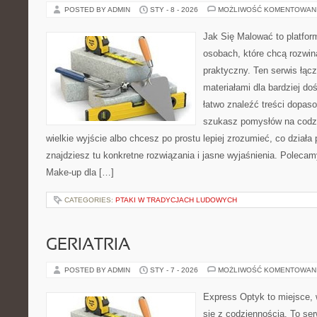
POSTED BY ADMIN
STY - 8 - 2026
MOŻLIWOŚĆ KOMENTOWAN
Jak Się Malować to platfor
osobach, które chcą rozwi
praktyczny. Ten serwis łąc
materiałami dla bardziej d
łatwo znaleźć treści dopas
szukasz pomysłów na codzi
wielkie wyjście albo chcesz po prostu lepiej zrozumieć, co działa 
znajdziesz tu konkretne rozwiązania i jasne wyjaśnienia. Poleca
Make-up dla […]
CATEGORIES:
PTAKI W TRADYCJACH LUDOWYCH
GERIATRIA
POSTED BY ADMIN
STY - 7 - 2026
MOŻLIWOŚĆ KOMENTOWAN
Express Optyk to miejsce, 
się z codziennością. To se