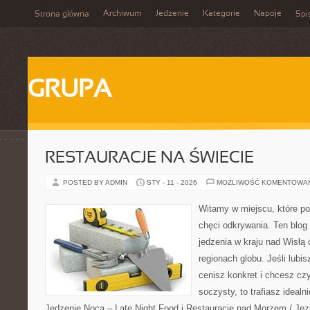
Archiwum
Jedzenie
Kategorie
Napoje
Strona główna
Spi
GRUPA
RESTAURACJE NA ŚWIECIE
POSTED BY ADMIN
STY - 11 - 2026
MOŻLIWOŚĆ KOMENTOWA
Witamy w miejscu, które po
chęci odkrywania. Ten blog
jedzenia w kraju nad Wisłą
regionach globu. Jeśli lub
cenisz konkret i chcesz cz
soczysty, to trafiasz idealn
Jedzenie Nocą – Late Night Food i Restauracje nad Morzem / Jezio