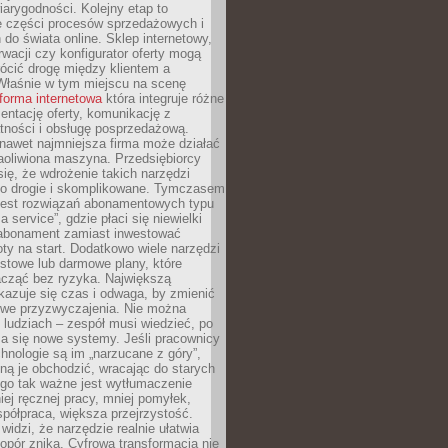
arygodności. Kolejny etap to
ie części procesów sprzedażowych i
do świata online. Sklep internetowy,
wacji czy konfigurator oferty mogą
ócić drogę między klientem a
Właśnie w tym miejscu na scenę
tforma internetowa
która integruje różne
zentację oferty, komunikację z
atności i obsługę posprzedażową.
nawet najmniejsza firma może działać
aoliwiona maszyna. Przedsiębiorcy
się, że wdrożenie takich narzędzi
zo drogie i skomplikowane. Tymczasem
 jest rozwiązań abonamentowych typu
a service”, gdzie płaci się niewielki
abonament zamiast inwestować
y na start. Dodatkowo wiele narzędzi
stowe lub darmowe plany, które
acząć bez ryzyka. Największą
kazuje się czas i odwaga, by zmienić
we przyzwyczajenia. Nie można
ludziach – zespół musi wiedzieć, po
a się nowe systemy. Jeśli pracownicy
chnologie są im „narzucane z góry”,
ą je obchodzić, wracając do starych
ego tak ważne jest wytłumaczenie
iej ręcznej pracy, mniej pomyłek,
spółpraca, większa przejrzystość.
widzi, że narzędzie realnie ułatwia
 opór znika. Cyfrowa transformacja nie