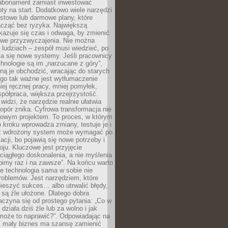
abonament zamiast inwestować
y na start. Dodatkowo wiele narzędzi
stowe lub darmowe plany, które
acząć bez ryzyka. Największą
kazuje się czas i odwaga, by zmienić
we przyzwyczajenia. Nie można
ludziach – zespół musi wiedzieć, po
a się nowe systemy. Jeśli pracownicy
chnologie są im „narzucane z góry”,
ą je obchodzić, wracając do starych
ego tak ważne jest wytłumaczenie
iej ręcznej pracy, mniej pomyłek,
spółpraca, większa przejrzystość.
widzi, że narzędzie realnie ułatwia
 opór znika. Cyfrowa transformacja nie
zowym projektem. To proces, w którym
o kroku wprowadza zmiany, testuje je i
z wdrożony system może wymagać po
acji, bo pojawią się nowe potrzeby i
ju. Kluczowe jest przyjęcie
ciągłego doskonalenia, a nie myślenia
obimy raz i na zawsze”. Na końcu warto
że technologia sama w sobie nie
roblemów. Jest narzędziem, które
ieszyć sukces… albo utrwalić błędy,
y są źle ułożone. Dlatego dobra
aczyna się od prostego pytania: „Co w
 działa dziś źle lub za wolno i jak
 może to naprawić?”. Odpowiadając na
e, mały biznes ma szansę zamienić