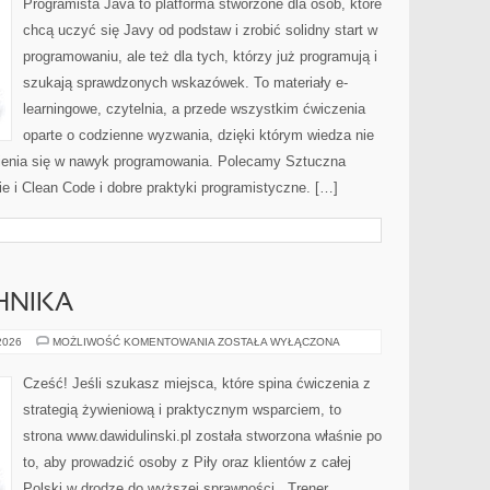
Programista Java to platforma stworzone dla osób, które
chcą uczyć się Javy od podstaw i zrobić solidny start w
programowaniu, ale też dla tych, którzy już programują i
szukają sprawdzonych wskazówek. To materiały e-
learningowe, czytelnia, a przede wszystkim ćwiczenia
oparte o codzienne wyzwania, dzięki którym wiedza nie
amienia się w nawyk programowania. Polecamy Sztuczna
ie i Clean Code i dobre praktyki programistyczne. […]
HNIKA
ĆWICZENIA
 2026
MOŻLIWOŚĆ KOMENTOWANIA
ZOSTAŁA WYŁĄCZONA
I
TECHNIKA
Cześć! Jeśli szukasz miejsca, które spina ćwiczenia z
strategią żywieniową i praktycznym wsparciem, to
strona www.dawidulinski.pl została stworzona właśnie po
to, aby prowadzić osoby z Piły oraz klientów z całej
Polski w drodze do wyższej sprawności. „Trener