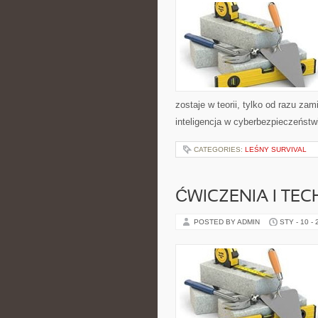
zostaje w teorii, tylko od razu z
inteligencja w cyberbezpieczeństw
CATEGORIES:
LEŚNY SURVIVAL
ĆWICZENIA I TEC
POSTED BY ADMIN
STY - 10 -