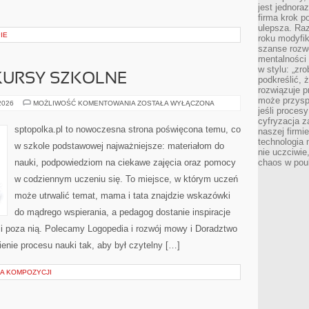
jest jednora
firma krok p
ulepsza. Ra
IE
roku modyfik
szanse rozwo
mentalności 
w stylu: „zr
KURSY SZKOLNE
podkreślić, 
rozwiązuje p
może przysp
PROJEKTY
 2026
MOŻLIWOŚĆ KOMENTOWANIA
ZOSTAŁA WYŁĄCZONA
jeśli proces
I
KONKURSY
cyfryzacja z
SZKOLNE
sptopolka.pl to nowoczesna strona poświęcona temu, co
naszej firmie
technologia
w szkole podstawowej najważniejsze: materiałom do
nie uczciwi
nauki, podpowiedziom na ciekawe zajęcia oraz pomocy
chaos w pou
w codziennym uczeniu się. To miejsce, w którym uczeń
może utrwalić temat, mama i tata znajdzie wskazówki
do mądrego wspierania, a pedagog dostanie inspiracje
 i poza nią. Polecamy Logopedia i rozwój mowy i Doradztwo
ienie procesu nauki tak, aby był czytelny […]
UKA KOMPOZYCJI