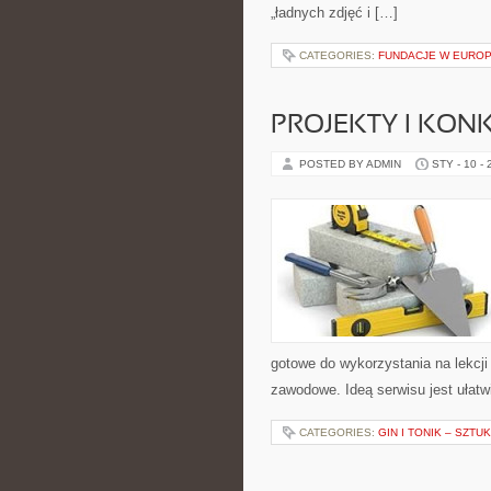
„ładnych zdjęć i […]
CATEGORIES:
FUNDACJE W EUROP
PROJEKTY I KON
POSTED BY ADMIN
STY - 10 -
gotowe do wykorzystania na lekcji
zawodowe. Ideą serwisu jest ułatw
CATEGORIES:
GIN I TONIK – SZT