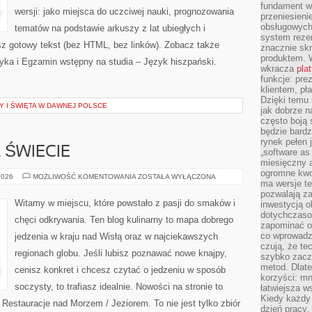
fundament wi
wersji: jako miejsca do uczciwej nauki, prognozowania
przeniesien
obsługowych 
tematów na podstawie arkuszy z lat ubiegłych i
system rezer
z gotowy tekst (bez HTML, bez linków). Zobacz także
znacznie skr
produktem. 
ka i Egzamin wstępny na studia – Język hiszpański.
wkracza
pla
funkcje: pre
klientem, pł
Dzięki temu 
Y I ŚWIĘTA W DAWNEJ POLSCE
jak dobrze n
często boją 
będzie bard
rynek pełen
 ŚWIECIE
„software as 
miesięczny 
ogromne kwot
RESTAURACJE
2026
MOŻLIWOŚĆ KOMENTOWANIA
ZOSTAŁA WYŁĄCZONA
ma wersje te
NA
ŚWIECIE
pozwalają z
Witamy w miejscu, które powstało z pasji do smaków i
inwestycją o
dotychczaso
chęci odkrywania. Ten blog kulinarny to mapa dobrego
zapominać o 
co wprowadz
jedzenia w kraju nad Wisłą oraz w najciekawszych
czują, że te
regionach globu. Jeśli lubisz poznawać nowe knajpy,
szybko zaczn
metod. Dlat
cenisz konkret i chcesz czytać o jedzeniu w sposób
korzyści: mn
soczysty, to trafiasz idealnie. Nowości na stronie to
łatwiejsza w
Kiedy każdy 
 Restauracje nad Morzem / Jeziorem. To nie jest tylko zbiór
dzień pracy,