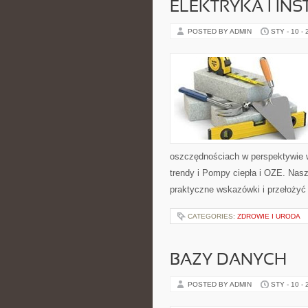
ELEKTRYKA I IN
POSTED BY ADMIN
STY - 10 -
oszczędnościach w perspektywie wi
trendy i Pompy ciepła i OZE. Nasz
praktyczne wskazówki i przełożyć 
CATEGORIES:
ZDROWIE I URODA
BAZY DANYCH
POSTED BY ADMIN
STY - 10 -