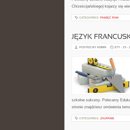
Chrześcijańskiego) kojarzy się wi
CATEGORIES:
PAMIĘĆ RAM
JĘZYK FRANCUSK
POSTED BY ADMIN
STY - 15 -
szkolne sukcesy. Polecamy Edukac
stronie znajdziesz omówienia tema
CATEGORIES:
ZAUFANIE