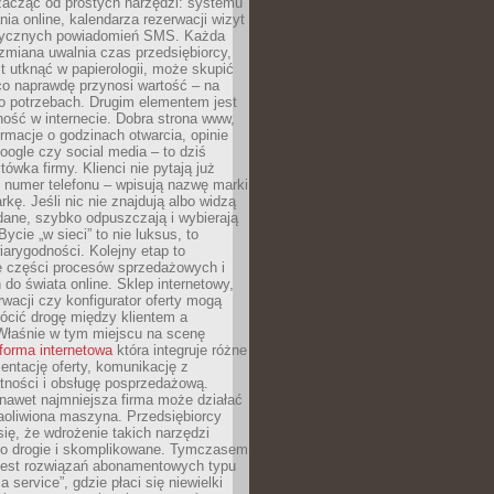
zacząć od prostych narzędzi: systemu
nia online, kalendarza rezerwacji wizyt
tycznych powiadomień SMS. Każda
zmiana uwalnia czas przedsiębiorcy,
t utknąć w papierologii, może skupić
co naprawdę przynosi wartość – na
ego potrzebach. Drugim elementem jest
ość w internecie. Dobra strona www,
ormacje o godzinach otwarcia, opinie
oogle czy social media – to dziś
tówka firmy. Klienci nie pytają już
 numer telefonu – wpisują nazwę marki
kę. Jeśli nic nie znajdują albo widzą
dane, szybko odpuszczają i wybierają
ycie „w sieci” to nie luksus, to
arygodności. Kolejny etap to
ie części procesów sprzedażowych i
do świata online. Sklep internetowy,
wacji czy konfigurator oferty mogą
ócić drogę między klientem a
Właśnie w tym miejscu na scenę
tforma internetowa
która integruje różne
zentację oferty, komunikację z
atności i obsługę posprzedażową.
nawet najmniejsza firma może działać
aoliwiona maszyna. Przedsiębiorcy
się, że wdrożenie takich narzędzi
zo drogie i skomplikowane. Tymczasem
 jest rozwiązań abonamentowych typu
a service”, gdzie płaci się niewielki