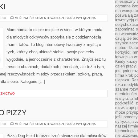
miesięczny 
ogromne kwot
KI
ma wersje te
pozwalają z
PORADY
 2026
MOŻLIWOŚĆ KOMENTOWANIA
ZOSTAŁA WYŁĄCZONA
inwestycją o
STYLISTKI
dotychczaso
zapominać o 
Mammamia to ciepłe miejsce w sieci, w którym moda
co wprowadz
dla młodych odkrywców spotyka się z codziennością
czują, że te
szybko zaczn
mam i tatów. To blog internetowy tworzony z myślą o
metod. Dlat
tych, którzy chcą ubierać siebie i swoje pociechy
korzyści: mn
łatwiejsza w
wygodnie, a jednocześnie z charakterem. Znajdziesz tu
Kiedy każdy 
dzień pracy,
treści o ubraniach, dodatkach i trendach, ale też o tym,
jest jednora
anej rzeczywistości: między przedszkolem, szkołą, pracą,
firma krok p
ulepsza. Ra
dla siebie. Kategorie […]
roku modyfik
szanse rozwo
mentalności 
CZNICTWO
w stylu: „zr
podkreślić, 
rozwiązuje p
O PIZZY
może przysp
jeśli proces
cyfryzacja z
WINA
 2026
MOŻLIWOŚĆ KOMENTOWANIA
ZOSTAŁA WYŁĄCZONA
naszej firmie
I
technologia
NAPOJE
DO
nie uczciwi
Pizza Dog Field to przestrzeń stworzone dla miłośników
PIZZY