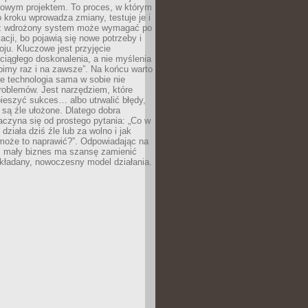
zowym projektem. To proces, w którym
o kroku wprowadza zmiany, testuje je i
z wdrożony system może wymagać po
acji, bo pojawią się nowe potrzeby i
ju. Kluczowe jest przyjęcie
ciągłego doskonalenia, a nie myślenia
obimy raz i na zawsze”. Na końcu warto
że technologia sama w sobie nie
roblemów. Jest narzędziem, które
ieszyć sukces… albo utrwalić błędy,
y są źle ułożone. Dlatego dobra
aczyna się od prostego pytania: „Co w
 działa dziś źle lub za wolno i jak
 może to naprawić?”. Odpowiadając na
e, mały biznes ma szansę zamienić
kładany, nowoczesny model działania.