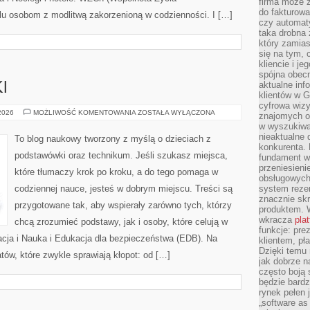
firma może 
do fakturowa
elu osobom z modlitwą zakorzenioną w codzienności. I […]
czy automa
taka drobna 
który zamias
się na tym, 
kliencie i j
spójna obecn
aktualne inf
I
klientów w G
cyfrowa wizy
JĘZYK
 2026
MOŻLIWOŚĆ KOMENTOWANIA
ZOSTAŁA WYŁĄCZONA
znajomych o
FRANCUSKI
w wyszukiwar
nieaktualne 
To blog naukowy tworzony z myślą o dzieciach z
konkurenta. B
podstawówki oraz technikum. Jeśli szukasz miejsca,
fundament wi
przeniesien
które tłumaczy krok po kroku, a do tego pomaga w
obsługowych 
codziennej nauce, jesteś w dobrym miejscu. Treści są
system rezer
znacznie skr
przygotowane tak, aby wspierały zarówno tych, którzy
produktem. 
wkracza
pla
chcą zrozumieć podstawy, jak i osoby, które celują w
funkcje: pre
ja i Nauka i Edukacja dla bezpieczeństwa (EDB). Na
klientem, pł
Dzięki temu 
tów, które zwykle sprawiają kłopot: od […]
jak dobrze n
często boją 
będzie bard
rynek pełen
„software as 