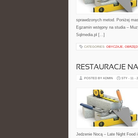
sprawdzonych metod. Poniżej mas
Egzamin wstępny na studia – Muzy
Sqlmedia.pl […]
CATEGORIES:
OBYCZAJE, OBRZĘD
RESTAURACJE NA
POSTED BY ADMIN
STY - 11 - 
Jedzenie Nocą – Late Night Food i