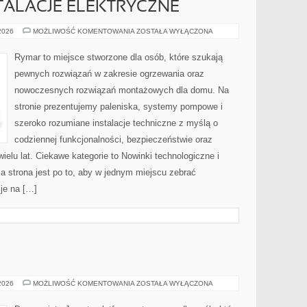
STALACJE ELEKTRYCZNE
ELEKTRYKA
 2026
MOŻLIWOŚĆ KOMENTOWANIA
ZOSTAŁA WYŁĄCZONA
I
INSTALACJE
ELEKTRYCZNE
Rymar to miejsce stworzone dla osób, które szukają
pewnych rozwiązań w zakresie ogrzewania oraz
nowoczesnych rozwiązań montażowych dla domu. Na
stronie prezentujemy paleniska, systemy pompowe i
szeroko rozumiane instalacje techniczne z myślą o
codziennej funkcjonalności, bezpieczeństwie oraz
elu lat. Ciekawe kategorie to Nowinki technologiczne i
a strona jest po to, aby w jednym miejscu zebrać
je na […]
BAZY
 2026
MOŻLIWOŚĆ KOMENTOWANIA
ZOSTAŁA WYŁĄCZONA
DANYCH