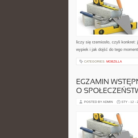
liczy się rzemiosło, czyli konkret
wypiek i jak dojść do tego moment
CATEGORIES:
MOBZILLA
EGZAMIN WSTĘPN
O SPOŁECZEŃSTW
POSTED BY ADMIN
STY - 12 -