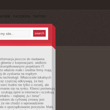
SCRIBE
FACEBOOK
TWITTER
nsformacja jeszcze do niedawna
ę głównie z korporacjami, wielkimi
skomplikowanymi projektami IT.
 właśnie małe i średnie firmy mają
cej do zyskania na mądrym
u technologii. Właściciele lokalnych
az częściej odkrywają, że bez
ieci trudno nie tylko o rozwój, ale
ymanie się na rynku. Klienci porównują
, szukają opinii w internecie i oczekują
taktu – najlepiej „tu i teraz”.
rokiem do cyfrowej zmiany jest
 że nie chodzi o wprowadzenie
 ale o uporządkowanie procesów. Mała