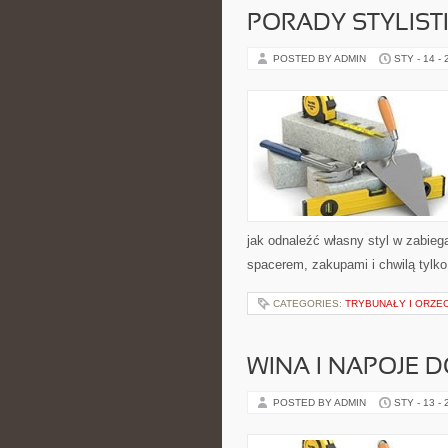
PORADY STYLIST
POSTED BY ADMIN
STY - 14 -
jak odnaleźć własny styl w zabieg
spacerem, zakupami i chwilą tylko 
CATEGORIES:
TRYBUNAŁY I ORZE
WINA I NAPOJE D
POSTED BY ADMIN
STY - 13 -