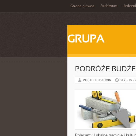
Archiwum
Jedzen
Strona główna
GRUPA
PODRÓŻE BUDŻE
POSTED BY ADMIN
STY - 15 -
Polecamy Lokalne tradycje i kultu