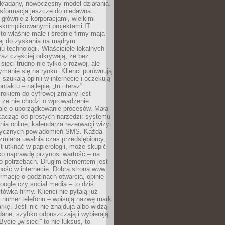
kładany, nowoczesny model działania.
nsformacja jeszcze do niedawna
ę głównie z korporacjami, wielkimi
skomplikowanymi projektami IT.
 właśnie małe i średnie firmy mają
cej do zyskania na mądrym
u technologii. Właściciele lokalnych
az częściej odkrywają, że bez
ieci trudno nie tylko o rozwój, ale
ymanie się na rynku. Klienci porównują
, szukają opinii w internecie i oczekują
taktu – najlepiej „tu i teraz”.
rokiem do cyfrowej zmiany jest
 że nie chodzi o wprowadzenie
 ale o uporządkowanie procesów. Mała
zacząć od prostych narzędzi: systemu
nia online, kalendarza rezerwacji wizyt
tycznych powiadomień SMS. Każda
zmiana uwalnia czas przedsiębiorcy,
t utknąć w papierologii, może skupić
co naprawdę przynosi wartość – na
ego potrzebach. Drugim elementem jest
ość w internecie. Dobra strona www,
ormacje o godzinach otwarcia, opinie
oogle czy social media – to dziś
tówka firmy. Klienci nie pytają już
 numer telefonu – wpisują nazwę marki
kę. Jeśli nic nie znajdują albo widzą
dane, szybko odpuszczają i wybierają
ycie „w sieci” to nie luksus, to