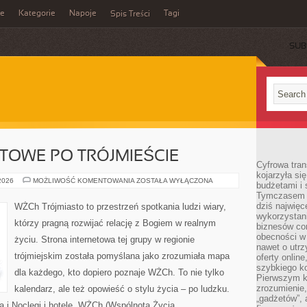
ie
Kategorie
Napoje
Tagi
Spis Treści
SUB
TOWE PO TRÓJMIEŚCIE
Cyfrowa tra
kojarzyła si
PODRÓŻE
 2026
MOŻLIWOŚĆ KOMENTOWANIA
ZOSTAŁA WYŁĄCZONA
budżetami i 
BUDŻETOWE
Tymczasem to
PO
TRÓJMIEŚCIE
dziś najwię
WŻCh Trójmiasto to przestrzeń spotkania ludzi wiary,
wykorzystani
którzy pragną rozwijać relację z Bogiem w realnym
biznesów cor
obecności w s
życiu. Strona internetowa tej grupy w regionie
nawet o utrz
trójmiejskim została pomyślana jako zrozumiała mapa
oferty online
szybkiego kon
dla każdego, kto dopiero poznaje WŻCh. To nie tylko
Pierwszym k
zrozumienie,
kalendarz, ale też opowieść o stylu życia – po ludzku.
„gadżetów”,
ra i Noclegi i hotele. WŻCh (Wspólnota Życia