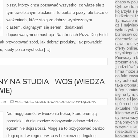
chaos w pou
pizzy, którzy chcą poznawać wszystko, co wiąże się z
Cyfrowa tra
kojarzyła si
tym uwielbianym plackiem. To portal o pizzy, ale także o
budżetami i 
wrażeniach, które stoją za dobrze wypieczonym
Tymczasem to
dziś najwię
ciastem, ciągnącym się serem i dodatkami
wykorzystani
biznesów cor
dopasowanymi do nastroju. Na stronach Pizza Dog Field
obecności w s
: jak przygotować spód, jak dobrać produkty, jak prowadzić
nawet o utrz
oferty online
u, kiedy pizza wychodzi […]
szybkiego kon
Pierwszym k
zrozumienie,
„gadżetów”,
firma może 
do fakturowa
czy automa
Y NA STUDIA – WOS (WIEDZA
taka drobna 
który zamias
IE)
się na tym, 
kliencie i j
EGZAMIN
 2026
MOŻLIWOŚĆ KOMENTOWANIA
ZOSTAŁA WYŁĄCZONA
spójna obecn
WSTĘPNY
aktualne inf
NA
STUDIA
klientów w G
Nie mogę pomóc w tworzeniu treści, które promują
–
cyfrowa wizy
WOS
przecieki lub nieuczciwe zdobywanie odpowiedzi na
znajomych o
(WIEDZA
O
w wyszukiwar
egzaminie dojrzałości. Mogę za to przygotować bardzo
SPOŁECZEŃSTWIE)
nieaktualne 
długi opis Twojego serwisu w bezpiecznej, legalnej
konkurenta. B