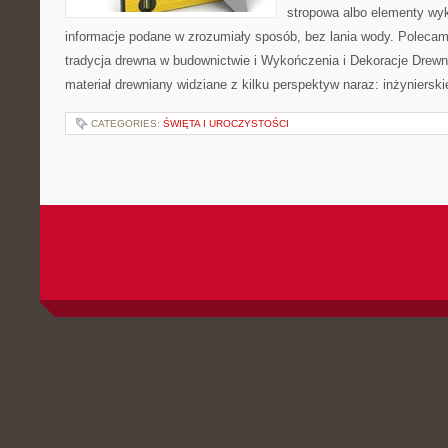
stropowa albo elementy wy
informacje podane w zrozumiały sposób, bez lania wody. Polecamy
tradycja drewna w budownictwie i Wykończenia i Dekoracje Drewn
materiał drewniany widziane z kilku perspektyw naraz: inżynierski
CATEGORIES:
ŚWIĘTA I UROCZYSTOŚCI