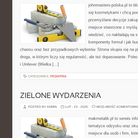
johnmasters-polska.pl to blo
się kosmetykami i chcą po
przemyślane decyzje zakup
miejsce stworzone z myślą o
wiedzieć, co nakładają na sk
komponenty formuł i jak bu
chaosu oraz bez przypadkowych wyborów. Strona skupia się na pi
droga, w którym liczy się regularność, ale też dopasowanie. Pole
i Unilever (Wielka […]
CATEGORIES:
PEDIATRIA
ZIELONE WYDARZENIA
POSTED BY ADMIN
LUT - 23 - 2026
MOŻLIWOŚĆ KOMENTOWA
makmetalik.pl to serwis in
tematyce odzysku oraz sku
miejsce dla osób i firm, któ