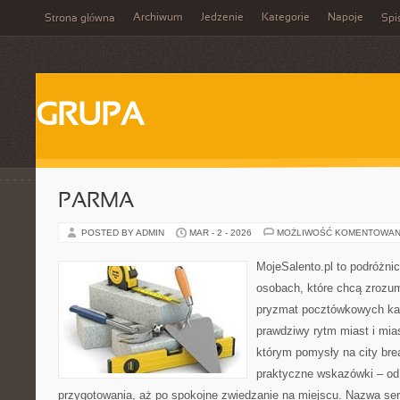
Archiwum
Jedzenie
Kategorie
Napoje
Strona główna
Spi
GRUPA
PARMA
POSTED BY ADMIN
MAR - 2 - 2026
MOŻLIWOŚĆ KOMENTOWAN
MojeSalento.pl to podróżni
osobach, które chcą zrozum
pryzmat pocztówkowych kad
prawdziwy rytm miast i mia
którym pomysły na city bre
praktyczne wskazówki – od p
przygotowania, aż po spokojne zwiedzanie na miejscu. Nazwa se