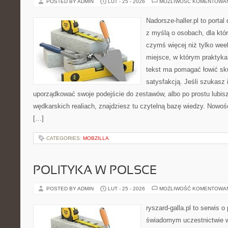
POSTED BY ADMIN
LUT - 25 - 2026
MOŻLIWOŚĆ KOMENTOWA
Nadorsze-haller.pl to portal
z myślą o osobach, dla któ
czymś więcej niż tylko we
miejsce, w którym praktyka
tekst ma pomagać łowić sku
satysfakcją. Jeśli szukasz 
uporządkować swoje podejście do zestawów, albo po prostu lubisz
wędkarskich realiach, znajdziesz tu czytelną bazę wiedzy. Nowoś
[…]
CATEGORIES:
MOBZILLA
POLITYKA W POLSCE
POSTED BY ADMIN
LUT - 25 - 2026
MOŻLIWOŚĆ KOMENTOWA
ryszard-galla.pl to serwis o 
świadomym uczestnictwie w