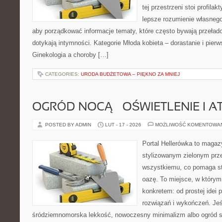
tej przestrzeni stoi profila
lepsze rozumienie własnego
aby porządkować informacje tematy, które często bywają przeła
dotykają intymności. Kategorie Młoda kobieta – dorastanie i pierw
Ginekologia a choroby […]
CATEGORIES:
URODA BUDŻETOWA – PIĘKNO ZA MNIEJ
OGRÓD NOCĄ – OŚWIETLENIE I 
POSTED BY ADMIN
LUT - 17 - 2026
MOŻLIWOŚĆ KOMENTOWA
Portal Hellerówka to magaz
stylizowanym zielonym prz
wszystkiemu, co pomaga s
oazę. To miejsce, w którym
konkretem: od prostej idei
rozwiązań i wykończeń. Jeśl
śródziemnomorska lekkość, nowoczesny minimalizm albo ogród sk