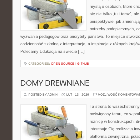
myślą o osobach, które chc
się nie tylko „tu i teraz”, a
perspektywie: jak zmieniają
potrzeby podopiecznych, oc
wyzwania pedagogów oraz priorytety państwa. To miejsce stworzo
codzienność szkolną z interpretacją, a inspiracje z różnych krajó
Polecamy Edukacja na świecie […]
CATEGORIES:
OPEN SOURCE I GITHUB
DOMY DREWNIANE
POSTED BY ADMIN
LUT - 13 - 2026
MOŻLIWOŚĆ KOMENTOWA
Ta strona to wszechstronny
poświęcony temu, co w prak
różnicę w konstrukcjach: d
interesuje Cię realizacja in
platforma zewnętrzna, poł