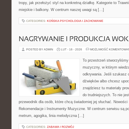
tropy, jak przełożyć styl na konkretną działkę. Kategorie to Trawn
miejskie i balkony. W centrum naszej uwagi są […]
CATEGORIES:
KOŃSKA PSYCHOLOGIA I ZACHOWANIE
NAGRYWANIE I PRODUKCJA WO
POSTED BY ADMIN
LUT - 16 - 2026
MOŻLIWOŚĆ KOMENTOWA
To przestrzeń stworzyliśmy
muzyczny, w którym wiedza
odkrywania. Jeśli szukasz c
dźwięków albo chcesz upo
znajdziesz tu materiały pr
do trudniejszych. To nie jes
przewodnik dla osób, które chcą świadomiej jej słuchać. Nowości 
Rekomendacje i Instrumenty Muzyczne. W centrum serwisu są pod
metrum, agogika, linia melodyczna […]
CATEGORIES:
ZABAWA I ROZWÓJ