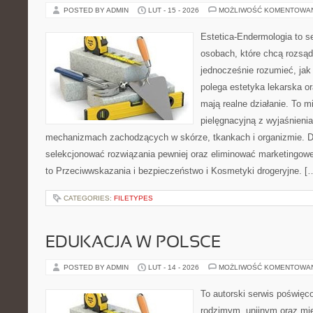
POSTED BY ADMIN
LUT - 15 - 2026
MOŻLIWOŚĆ KOMENTOWA
Estetica-Endermologia to s
osobach, które chcą rozsąd
jednocześnie rozumieć, jak
polega estetyka lekarska or
mają realne działanie. To m
pielęgnacyjną z wyjaśnieni
mechanizmach zachodzących w skórze, tkankach i organizmie. D
selekcjonować rozwiązania pewniej oraz eliminować marketingowe
to Przeciwwskazania i bezpieczeństwo i Kosmetyki drogeryjne. [
CATEGORIES:
FILETYPES
EDUKACJA W POLSCE
POSTED BY ADMIN
LUT - 14 - 2026
MOŻLIWOŚĆ KOMENTOWA
To autorski serwis poświęco
rodzimym, unijnym oraz m