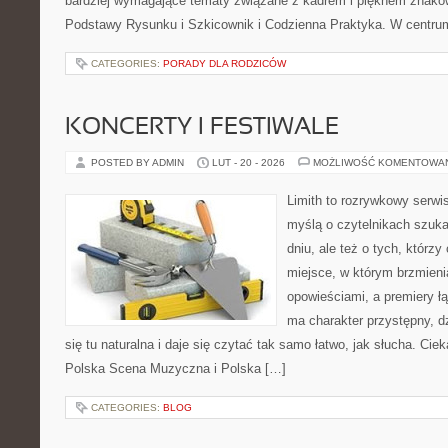
bardziej wymagające tematy związane z kadrem i pięknem znaków
Podstawy Rysunku i Szkicownik i Codzienna Praktyka. W centru
CATEGORIES:
PORADY DLA RODZICÓW
KONCERTY I FESTIWALE
POSTED BY ADMIN
LUT - 20 - 2026
MOŻLIWOŚĆ KOMENTOWA
Limith to rozrywkowy serwi
myślą o czytelnikach szuk
dniu, ale też o tych, którz
miejsce, w którym brzmieni
opowieściami, a premiery ł
ma charakter przystępny, 
się tu naturalna i daje się czytać tak samo łatwo, jak słucha. Ciek
Polska Scena Muzyczna i Polska […]
CATEGORIES:
BLOG