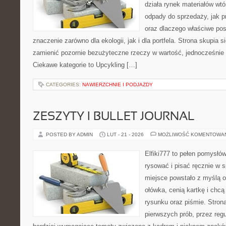
działa rynek materiałów wt
odpady do sprzedaży, jak p
oraz dlaczego właściwe po
znaczenie zarówno dla ekologii, jak i dla portfela. Strona skupia s
zamienić pozornie bezużyteczne rzeczy w wartość, jednocześnie 
Ciekawe kategorie to Upcykling […]
CATEGORIES:
NAWIERZCHNIE I PODJAZDY
ZESZYTY I BULLET JOURNAL
POSTED BY ADMIN
LUT - 21 - 2026
MOŻLIWOŚĆ KOMENTOWA
Elfiki777 to pełen pomysłów
rysować i pisać ręcznie w 
miejsce powstało z myślą o
ołówka, cenią kartkę i chc
rysunku oraz piśmie. Stron
pierwszych prób, przez regu