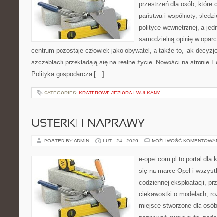
przestrzeń dla osób, któr
państwa i wspólnoty, śledz
polityce wewnętrznej, a je
samodzielną opinię w oparci
centrum pozostaje człowiek jako obywatel, a także to, jak decy
szczeblach przekładają się na realne życie. Nowości na stronie E
Polityka gospodarcza […]
CATEGORIES:
KRATEROWE JEZIORA I WULKANY
USTERKI I NAPRAWY
POSTED BY ADMIN
LUT - 24 - 2026
MOŻLIWOŚĆ KOMENTOWA
e-opel.com.pl to portal dla 
się na marce Opel i wszyst
codziennej eksploatacji, pr
ciekawostki o modelach, ro
miejsce stworzone dla osób