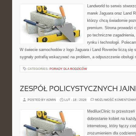
Landworld to serwis stworz
marek Jaguara oraz Land Ro
którzy chcą świadomie poz
premium. Strona prowadzi 
po techniczne zagadnienia,
rynku i technologii. Polec
W świecie samochodów z logo Jaguara i Land Roverów liczą się 
sygnały potrafią wskazywać na problem, a odpuszczenie obsługi 
CATEGORIES:
PORADY DLA RODZICÓW
ZESPÓŁ POLICYSTYCZNYCH JAJN
POSTED BY ADMIN
LUT - 18 - 2026
MOŻLIWOŚĆ KOMENTOWA
MediluxClinic to przestrzeń
dobrostanie kobiet na każd
internetowy, który łączy c
zrozumieniem dla codzienn