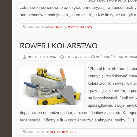
poznawać swoje auto, pode
zakupowe i serwisowe oraz czytać o motoryzacji w sposób prakty
samochodów z podejściem „na co dzień”, gdzie liczy się nie tylko 
CATEGORIES:
OGRÓD PERMAKULTUROWY
ROWER I KOLARSTWO
POSTED BY ADMIN
LUT - 24 - 2026
MOŻLIWOŚĆ KOMENTOWA
12ton.pl to platforma dla o
kondycję, zredukować masę 
kolarstwo. To serwis, w kt
łączy się z zdrowiem, a pod
na konsekwencji. Jeśli szu
uporządkować swoje nawyki, 
dopasowane do codzienności, a nie do ideałów z plakatu. Kategori
regeneracja i Lifestyle fit – codzienne życie aktywnej osoby. […]
CATEGORIES:
SERYKORYCINSKIE