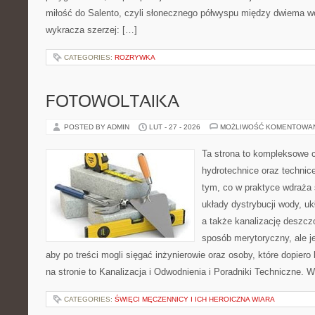
miłość do Salento, czyli słonecznego półwyspu między dwiema wo
wykracza szerzej: […]
CATEGORIES:
ROZRYWKA
FOTOWOLTAIKA
POSTED BY ADMIN
LUT - 27 - 2026
MOŻLIWOŚĆ KOMENTOWA
Ta strona to kompleksowe 
hydrotechnice oraz technice
tym, co w praktyce wdraża 
układy dystrybucji wody, u
a także kanalizację deszcz
sposób merytoryczny, ale j
aby po treści mogli sięgać inżynierowie oraz osoby, które dopier
na stronie to Kanalizacja i Odwodnienia i Poradniki Techniczne. 
CATEGORIES:
ŚWIĘCI MĘCZENNICY I ICH HEROICZNA WIARA