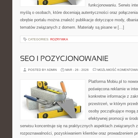
funkcjonowaniu. Serwis int
myślą o osobach, które doceniają autentyczności oraz połączenia
obrębie portalu można znaleźć publikacje dotyczące mody, dbania 
tematów związanych z domem. Materiały są pisane w […]
CATEGORIES:
ROZRYWKA
SEO I POZYCJONOWANIE
POSTED BY ADMIN
MAR - 26 - 2026
MOŻLIWOŚĆ KOMENTOWA
Platforma Mobiu.pl to nowo
poświęcona reklamie w inter
konkretne informacje z zak
przestrzeń, w którym przeds
osoby początkujące mogą z
efektywnej promocji w środ
serwisu koncentruje się na praktycznych aspektach związanych
rozpoznawalności, pozyskiwaniem klientów oraz prowadzeniem pr