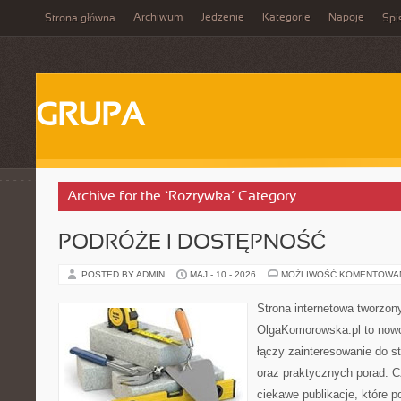
Archiwum
Jedzenie
Kategorie
Napoje
Strona główna
Spi
GRUPA
Archive for the ‘Rozrywka’ Category
PODRÓŻE I DOSTĘPNOŚĆ
POSTED BY ADMIN
MAJ - 10 - 2026
MOŻLIWOŚĆ KOMENTOWA
Strona internetowa tworzon
OlgaKomorowska.pl to nowo
łączy zainteresowanie do sty
oraz praktycznych porad. C
ciekawe publikacje, które