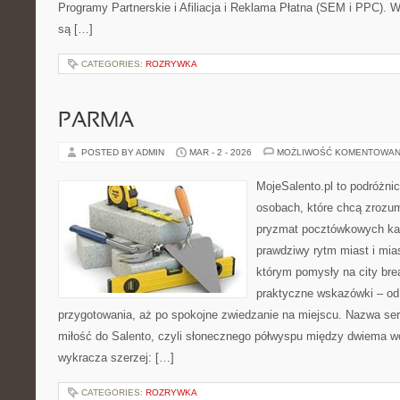
Programy Partnerskie i Afiliacja i Reklama Płatna (SEM i PPC). 
są […]
CATEGORIES:
ROZRYWKA
PARMA
POSTED BY ADMIN
MAR - 2 - 2026
MOŻLIWOŚĆ KOMENTOWAN
MojeSalento.pl to podróżni
osobach, które chcą zrozum
pryzmat pocztówkowych kad
prawdziwy rytm miast i mia
którym pomysły na city bre
praktyczne wskazówki – od p
przygotowania, aż po spokojne zwiedzanie na miejscu. Nazwa se
miłość do Salento, czyli słonecznego półwyspu między dwiema wo
wykracza szerzej: […]
CATEGORIES:
ROZRYWKA