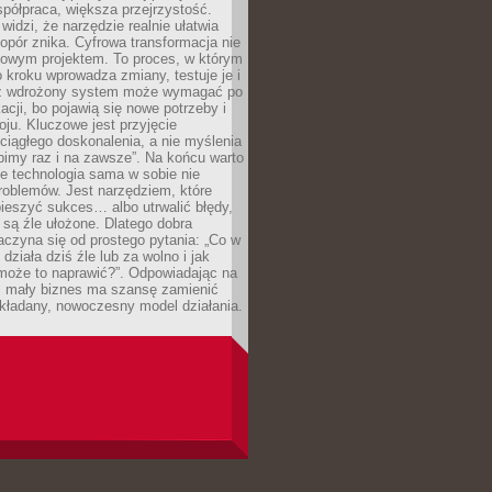
spółpraca, większa przejrzystość.
widzi, że narzędzie realnie ułatwia
 opór znika. Cyfrowa transformacja nie
zowym projektem. To proces, w którym
o kroku wprowadza zmiany, testuje je i
z wdrożony system może wymagać po
acji, bo pojawią się nowe potrzeby i
ju. Kluczowe jest przyjęcie
ciągłego doskonalenia, a nie myślenia
obimy raz i na zawsze”. Na końcu warto
że technologia sama w sobie nie
roblemów. Jest narzędziem, które
ieszyć sukces… albo utrwalić błędy,
y są źle ułożone. Dlatego dobra
aczyna się od prostego pytania: „Co w
 działa dziś źle lub za wolno i jak
 może to naprawić?”. Odpowiadając na
e, mały biznes ma szansę zamienić
kładany, nowoczesny model działania.