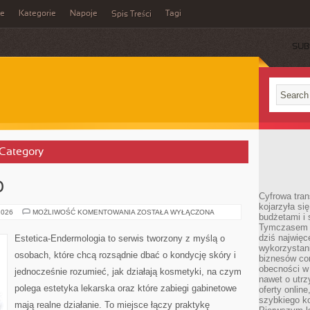
ie
Kategorie
Napoje
Tagi
Spis Treści
SUB
 Category
O
Cyfrowa tra
kojarzyła si
ZABIEGI
2026
MOŻLIWOŚĆ KOMENTOWANIA
ZOSTAŁA WYŁĄCZONA
budżetami i 
NA
Tymczasem to
CIAŁO
dziś najwię
Estetica-Endermologia to serwis tworzony z myślą o
wykorzystani
osobach, które chcą rozsądnie dbać o kondycję skóry i
biznesów cor
obecności w s
jednocześnie rozumieć, jak działają kosmetyki, na czym
nawet o utrz
polega estetyka lekarska oraz które zabiegi gabinetowe
oferty online
szybkiego kon
mają realne działanie. To miejsce łączy praktykę