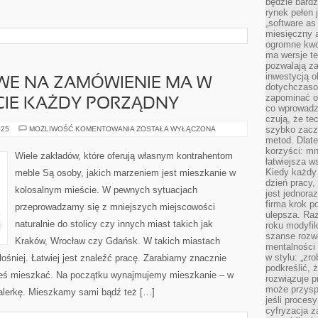
będzie bard
rynek pełen
„software as 
miesięczny 
ogromne kwot
ma wersje te
pozwalają z
inwestycją o
WE NA ZAMÓWIENIE MA W
dotychczaso
zapominać o 
CIE KAŻDY PORZĄDNY
co wprowadz
czują, że te
SPRZĘTY
szybko zaczn
025
MOŻLIWOŚĆ KOMENTOWANIA
ZOSTAŁA WYŁĄCZONA
MEBLOWE
metod. Dlat
NA
korzyści: mn
ZAMÓWIENIE
Wiele zakładów, które oferują własnym kontrahentom
MA
łatwiejsza w
W
Kiedy każdy 
meble Są osoby, jakich marzeniem jest mieszkanie w
OSOBISTEJ
dzień pracy,
OFERCIE
kolosalnym mieście. W pewnych sytuacjach
KAŻDY
jest jednora
PORZĄDNY
firma krok p
przeprowadzamy się z mniejszych miejscowości
ulepsza. Ra
naturalnie do stolicy czy innych miast takich jak
roku modyfik
szanse rozwo
Kraków, Wrocław czy Gdańsk. W takich miastach
mentalności 
w stylu: „zr
głośniej. Łatwiej jest znaleźć pracę. Zarabiamy znacznie
podkreślić, 
ieś mieszkać. Na początku wynajmujemy mieszkanie – w
rozwiązuje p
może przysp
alerkę. Mieszkamy sami bądź też […]
jeśli proces
cyfryzacja z