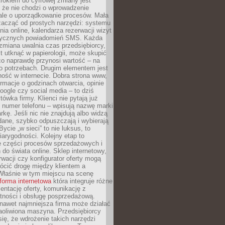
rokiem do cyfrowej zmiany jest
 że nie chodzi o wprowadzenie
 ale o uporządkowanie procesów. Mała
zacząć od prostych narzędzi: systemu
nia online, kalendarza rezerwacji wizyt
tycznych powiadomień SMS. Każda
zmiana uwalnia czas przedsiębiorcy,
t utknąć w papierologii, może skupić
co naprawdę przynosi wartość – na
ego potrzebach. Drugim elementem jest
ość w internecie. Dobra strona www,
ormacje o godzinach otwarcia, opinie
oogle czy social media – to dziś
tówka firmy. Klienci nie pytają już
 numer telefonu – wpisują nazwę marki
kę. Jeśli nic nie znajdują albo widzą
dane, szybko odpuszczają i wybierają
ycie „w sieci” to nie luksus, to
arygodności. Kolejny etap to
ie części procesów sprzedażowych i
do świata online. Sklep internetowy,
wacji czy konfigurator oferty mogą
ócić drogę między klientem a
Właśnie w tym miejscu na scenę
tforma internetowa
która integruje różne
zentację oferty, komunikację z
atności i obsługę posprzedażową.
nawet najmniejsza firma może działać
aoliwiona maszyna. Przedsiębiorcy
się, że wdrożenie takich narzędzi