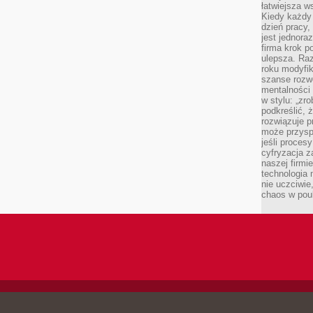
łatwiejsza w
Kiedy każdy 
dzień pracy,
jest jednora
firma krok p
ulepsza. Ra
roku modyfik
szanse rozwo
mentalności 
w stylu: „zr
podkreślić, 
rozwiązuje p
może przysp
jeśli proces
cyfryzacja z
naszej firmie
technologia
nie uczciwi
chaos w pou