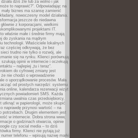
 działa dziś źle lub za wolno i jak
 może to naprawić?”. Odpowiadając na
e, mały biznes ma szansę zamienić
kładany, nowoczesny model działania.
nsformacja jeszcze do niedawna
ę głównie z korporacjami, wielkimi
skomplikowanymi projektami IT.
 właśnie małe i średnie firmy mają
cej do zyskania na mądrym
u technologii. Właściciele lokalnych
az częściej odkrywają, że bez
ieci trudno nie tylko o rozwój, ale
ymanie się na rynku. Klienci porównują
, szukają opinii w internecie i oczekują
taktu – najlepiej „tu i teraz”.
rokiem do cyfrowej zmiany jest
 że nie chodzi o wprowadzenie
 ale o uporządkowanie procesów. Mała
zacząć od prostych narzędzi: systemu
nia online, kalendarza rezerwacji wizyt
tycznych powiadomień SMS. Każda
zmiana uwalnia czas przedsiębiorcy,
t utknąć w papierologii, może skupić
co naprawdę przynosi wartość – na
ego potrzebach. Drugim elementem jest
ość w internecie. Dobra strona www,
ormacje o godzinach otwarcia, opinie
oogle czy social media – to dziś
tówka firmy. Klienci nie pytają już
 numer telefonu – wpisują nazwę marki