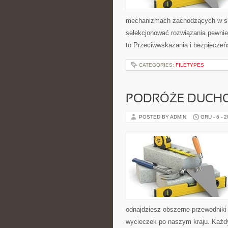
mechanizmach zachodzących w skó
selekcjonować rozwiązania pewnie
to Przeciwwskazania i bezpieczeń
CATEGORIES:
FILETYPES
PODRÓŻE DUCHO
POSTED BY ADMIN
GRU - 6 - 
odnajdziesz obszerne przewodniki 
wycieczek po naszym kraju. Każdy