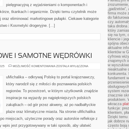
Pierwszym k
zrozumienie,
pielęgnacyjną z wyjaśnieniami o komponentach i
„gadżetów”,
rze, tkankach i organizmie. Dzięki temu czytelnik może
firma może 
do fakturowa
j oraz eliminować marketingowe pułapki. Ciekawe kategorie
czy automa
stwo i Kosmetyki drogeryjne. […]
taka drobna 
który zamias
się na tym, 
kliencie i j
spójna obecn
aktualne inf
klientów w G
WE I SAMOTNE WĘDRÓWKI
cyfrowa wizy
znajomych o
w wyszukiwar
PODRÓŻE
2025
MOŻLIWOŚĆ KOMENTOWANIA
ZOSTAŁA WYŁĄCZONA
nieaktualne 
DUCHOWE
I
konkurenta. B
SAMOTNE
uMichalika – odkrywaj Polskę to portal krajoznawczy,
fundament wi
WĘDRÓWKI
przeniesien
który narodził się z miłości do poznawania polskich
obsługowych 
regionów. To przestrzeń, w którym użytkownik znajdzie
system rezer
znacznie skr
inspiracje na wyjazdy po najpiękniejszych polskich
produktem. 
wkracza
pla
zakątkach – od gór przez akweny, aż po nadbałtyckie
funkcje: pre
plaże oraz klimatyczne miasta. Na stronie uMichalika
klientem, pł
Dzięki temu 
po miejscach, użyteczne porady oraz autorskie refleksje z
jak dobrze n
 wpis jest przygotowywany w taki sposób, aby ułatwić
często boją 