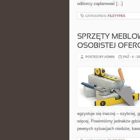
odbiorcy zaplanować […]
CATEGORIES:
FILETYPES
SPRZĘTY MEBLO
OSOBISTEJ OFER
POSTED BY ADMIN
PAŹ - 4 - 2
egzystuje się inaczej – szybciej, 
więcej. Powinniśmy jednakże gdz
pewnych sytuacjach nieduże, kaw