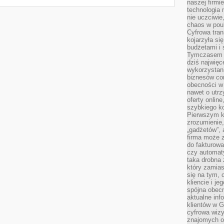
naszej firmie
technologia
nie uczciwi
chaos w pou
Cyfrowa tra
kojarzyła si
budżetami i 
Tymczasem to
dziś najwię
wykorzystani
biznesów cor
obecności w s
nawet o utrz
oferty online
szybkiego kon
Pierwszym k
zrozumienie,
„gadżetów”,
firma może 
do fakturowa
czy automa
taka drobna 
który zamias
się na tym, 
kliencie i j
spójna obecn
aktualne inf
klientów w G
cyfrowa wizy
znajomych o