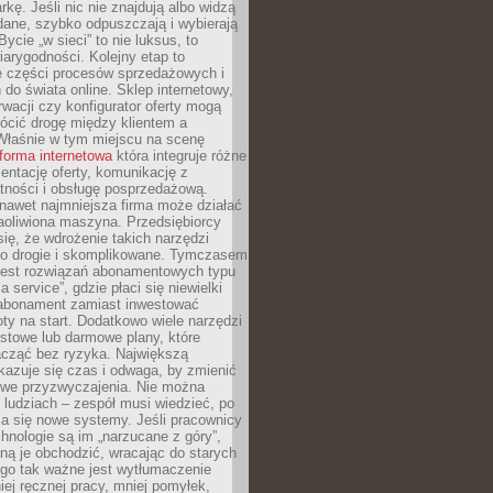
kę. Jeśli nic nie znajdują albo widzą
dane, szybko odpuszczają i wybierają
ycie „w sieci” to nie luksus, to
arygodności. Kolejny etap to
ie części procesów sprzedażowych i
do świata online. Sklep internetowy,
wacji czy konfigurator oferty mogą
ócić drogę między klientem a
Właśnie w tym miejscu na scenę
tforma internetowa
która integruje różne
zentację oferty, komunikację z
atności i obsługę posprzedażową.
nawet najmniejsza firma może działać
aoliwiona maszyna. Przedsiębiorcy
się, że wdrożenie takich narzędzi
zo drogie i skomplikowane. Tymczasem
 jest rozwiązań abonamentowych typu
a service”, gdzie płaci się niewielki
abonament zamiast inwestować
y na start. Dodatkowo wiele narzędzi
stowe lub darmowe plany, które
acząć bez ryzyka. Największą
kazuje się czas i odwaga, by zmienić
we przyzwyczajenia. Nie można
ludziach – zespół musi wiedzieć, po
a się nowe systemy. Jeśli pracownicy
chnologie są im „narzucane z góry”,
ą je obchodzić, wracając do starych
ego tak ważne jest wytłumaczenie
iej ręcznej pracy, mniej pomyłek,