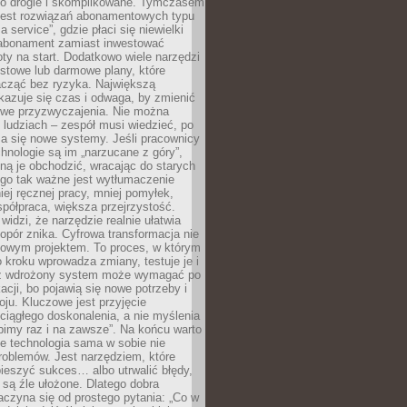
zo drogie i skomplikowane. Tymczasem
 jest rozwiązań abonamentowych typu
a service”, gdzie płaci się niewielki
abonament zamiast inwestować
y na start. Dodatkowo wiele narzędzi
stowe lub darmowe plany, które
acząć bez ryzyka. Największą
kazuje się czas i odwaga, by zmienić
we przyzwyczajenia. Nie można
ludziach – zespół musi wiedzieć, po
a się nowe systemy. Jeśli pracownicy
chnologie są im „narzucane z góry”,
ą je obchodzić, wracając do starych
ego tak ważne jest wytłumaczenie
iej ręcznej pracy, mniej pomyłek,
spółpraca, większa przejrzystość.
widzi, że narzędzie realnie ułatwia
 opór znika. Cyfrowa transformacja nie
zowym projektem. To proces, w którym
o kroku wprowadza zmiany, testuje je i
z wdrożony system może wymagać po
acji, bo pojawią się nowe potrzeby i
ju. Kluczowe jest przyjęcie
ciągłego doskonalenia, a nie myślenia
obimy raz i na zawsze”. Na końcu warto
że technologia sama w sobie nie
roblemów. Jest narzędziem, które
ieszyć sukces… albo utrwalić błędy,
y są źle ułożone. Dlatego dobra
aczyna się od prostego pytania: „Co w