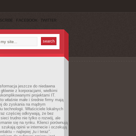
SCRIBE
FACEBOOK
TWITTER
nsformacja jeszcze do niedawna
ę głównie z korporacjami, wielkimi
skomplikowanymi projektami IT.
 właśnie małe i średnie firmy mają
cej do zyskania na mądrym
u technologii. Właściciele lokalnych
az częściej odkrywają, że bez
ieci trudno nie tylko o rozwój, ale
ymanie się na rynku. Klienci porównują
, szukają opinii w internecie i oczekują
taktu – najlepiej „tu i teraz”.