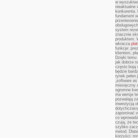
w wyszukiwar
nieaktualne 
konkurenta. B
fundament wi
przeniesien
obsługowych 
system rezer
znacznie skr
produktem. 
wkracza
pla
funkcje: pre
klientem, pł
Dzięki temu 
jak dobrze n
często boją 
będzie bard
rynek pełen
„software as 
miesięczny 
ogromne kwot
ma wersje te
pozwalają z
inwestycją o
dotychczaso
zapominać o 
co wprowadz
czują, że te
szybko zaczn
metod. Dlat
korzyści: mn