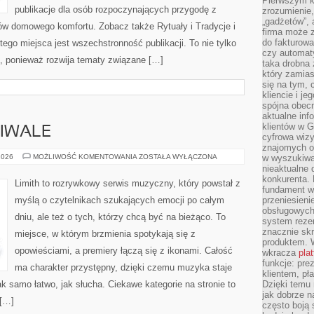
Pierwszym k
publikacje dla osób rozpoczynających przygodę z
zrozumienie,
„gadżetów”,
tów domowego komfortu. Zobacz także Rytuały i Tradycje i
firma może 
do fakturowa
tego miejsca jest wszechstronność publikacji. To nie tylko
czy automa
 ponieważ rozwija tematy związane […]
taka drobna 
który zamias
się na tym, 
kliencie i j
spójna obecn
aktualne inf
klientów w G
TIWALE
cyfrowa wizy
znajomych o
KONCERTY
2026
MOŻLIWOŚĆ KOMENTOWANIA
ZOSTAŁA WYŁĄCZONA
w wyszukiwar
I
nieaktualne 
FESTIWALE
konkurenta. B
Limith to rozrywkowy serwis muzyczny, który powstał z
fundament wi
myślą o czytelnikach szukających emocji po całym
przeniesien
obsługowych 
dniu, ale też o tych, którzy chcą być na bieżąco. To
system rezer
znacznie skr
miejsce, w którym brzmienia spotykają się z
produktem. 
opowieściami, a premiery łączą się z ikonami. Całość
wkracza
pla
funkcje: pre
ma charakter przystępny, dzięki czemu muzyka staje
klientem, pł
tak samo łatwo, jak słucha. Ciekawe kategorie na stronie to
Dzięki temu 
jak dobrze n
 […]
często boją 