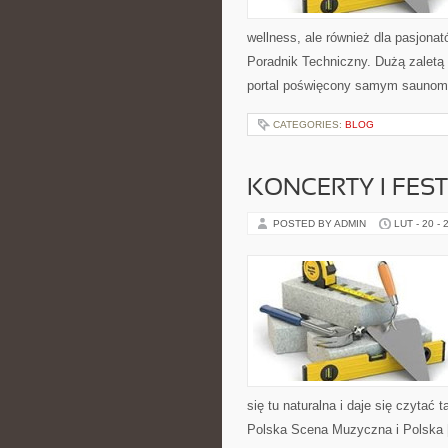
wellness, ale również dla pasjona
Poradnik Techniczny. Dużą zaletą 
portal poświęcony samym saunom,
CATEGORIES:
BLOG
KONCERTY I FES
POSTED BY ADMIN
LUT - 20 - 
się tu naturalna i daje się czytać 
Polska Scena Muzyczna i Polska