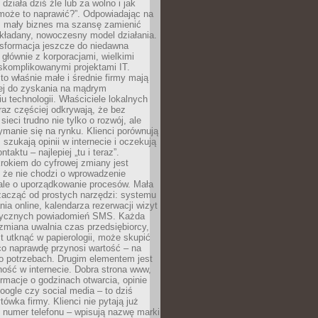
 działa dziś źle lub za wolno i jak
 może to naprawić?”. Odpowiadając na
e, mały biznes ma szansę zamienić
kładany, nowoczesny model działania.
nsformacja jeszcze do niedawna
ę głównie z korporacjami, wielkimi
skomplikowanymi projektami IT.
 właśnie małe i średnie firmy mają
cej do zyskania na mądrym
u technologii. Właściciele lokalnych
az częściej odkrywają, że bez
ieci trudno nie tylko o rozwój, ale
ymanie się na rynku. Klienci porównują
, szukają opinii w internecie i oczekują
taktu – najlepiej „tu i teraz”.
rokiem do cyfrowej zmiany jest
 że nie chodzi o wprowadzenie
 ale o uporządkowanie procesów. Mała
zacząć od prostych narzędzi: systemu
nia online, kalendarza rezerwacji wizyt
tycznych powiadomień SMS. Każda
zmiana uwalnia czas przedsiębiorcy,
t utknąć w papierologii, może skupić
co naprawdę przynosi wartość – na
ego potrzebach. Drugim elementem jest
ość w internecie. Dobra strona www,
ormacje o godzinach otwarcia, opinie
oogle czy social media – to dziś
tówka firmy. Klienci nie pytają już
 numer telefonu – wpisują nazwę marki