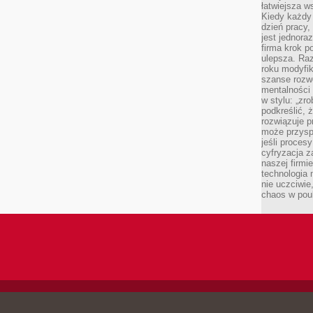
łatwiejsza w
Kiedy każdy 
dzień pracy,
jest jednora
firma krok p
ulepsza. Ra
roku modyfik
szanse rozwo
mentalności 
w stylu: „zr
podkreślić, 
rozwiązuje p
może przysp
jeśli proces
cyfryzacja z
naszej firmie
technologia
nie uczciwi
chaos w pou