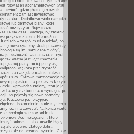
zo drogie i skomplikowane. Tymczasem
 jest rozwiązań abonamentowych typu
a service”, gdzie płaci się niewielki
abonament zamiast inwestować
y na start. Dodatkowo wiele narzędzi
stowe lub darmowe plany, które
acząć bez ryzyka. Największą
kazuje się czas i odwaga, by zmienić
we przyzwyczajenia. Nie można
ludziach – zespół musi wiedzieć, po
a się nowe systemy. Jeśli pracownicy
chnologie są im „narzucane z góry”,
ą je obchodzić, wracając do starych
ego tak ważne jest wytłumaczenie
iej ręcznej pracy, mniej pomyłek,
spółpraca, większa przejrzystość.
widzi, że narzędzie realnie ułatwia
 opór znika. Cyfrowa transformacja nie
zowym projektem. To proces, w którym
o kroku wprowadza zmiany, testuje je i
z wdrożony system może wymagać po
acji, bo pojawią się nowe potrzeby i
ju. Kluczowe jest przyjęcie
ciągłego doskonalenia, a nie myślenia
obimy raz i na zawsze”. Na końcu warto
że technologia sama w sobie nie
roblemów. Jest narzędziem, które
ieszyć sukces… albo utrwalić błędy,
y są źle ułożone. Dlatego dobra
aczyna się od prostego pytania: „Co w