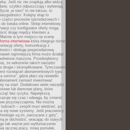
kę. Jeśli nic nie znajdują albo widzą
dane, szybko odpuszczają i wybierają
ycie „w sieci” to nie luksus, to
arygodności. Kolejny etap to
ie części procesów sprzedażowych i
do świata online. Sklep internetowy,
wacji czy konfigurator oferty mogą
ócić drogę między klientem a
Właśnie w tym miejscu na scenę
tforma internetowa
która integruje różne
zentację oferty, komunikację z
atności i obsługę posprzedażową.
nawet najmniejsza firma może działać
aoliwiona maszyna. Przedsiębiorcy
się, że wdrożenie takich narzędzi
zo drogie i skomplikowane. Tymczasem
 jest rozwiązań abonamentowych typu
a service”, gdzie płaci się niewielki
abonament zamiast inwestować
y na start. Dodatkowo wiele narzędzi
stowe lub darmowe plany, które
acząć bez ryzyka. Największą
kazuje się czas i odwaga, by zmienić
we przyzwyczajenia. Nie można
ludziach – zespół musi wiedzieć, po
a się nowe systemy. Jeśli pracownicy
chnologie są im „narzucane z góry”,
ą je obchodzić, wracając do starych
ego tak ważne jest wytłumaczenie
iej ręcznej pracy, mniej pomyłek,