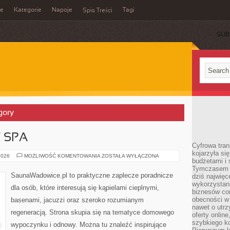
ie
Kategorie
Napoje
Tagi
Spis Treści
SUB
gory
Y SPA
Cyfrowa tra
kojarzyła si
JACUZZI
2026
MOŻLIWOŚĆ KOMENTOWANIA
ZOSTAŁA WYŁĄCZONA
budżetami i 
I
WANNY
Tymczasem to
SPA
SaunaWadowice.pl to praktyczne zaplecze poradnicze
dziś najwię
wykorzystani
dla osób, które interesują się kąpielami cieplnymi,
biznesów cor
obecności w s
basenami, jacuzzi oraz szeroko rozumianym
nawet o utrz
regeneracją. Strona skupia się na tematyce domowego
oferty online
szybkiego kon
wypoczynku i odnowy. Można tu znaleźć inspirujące