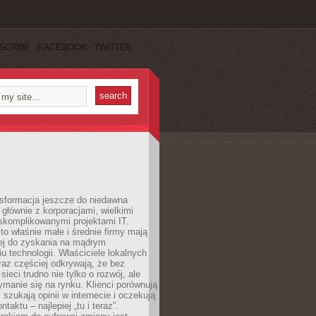
SCRIBE
FACEBOOK
TWITTER
nsformacja jeszcze do niedawna
ę głównie z korporacjami, wielkimi
skomplikowanymi projektami IT.
 właśnie małe i średnie firmy mają
cej do zyskania na mądrym
u technologii. Właściciele lokalnych
az częściej odkrywają, że bez
ieci trudno nie tylko o rozwój, ale
ymanie się na rynku. Klienci porównują
, szukają opinii w internecie i oczekują
taktu – najlepiej „tu i teraz”.