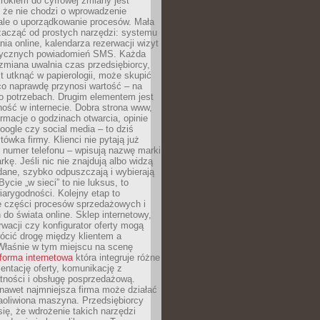
rokiem do cyfrowej zmiany jest
 że nie chodzi o wprowadzenie
 ale o uporządkowanie procesów. Mała
zacząć od prostych narzędzi: systemu
nia online, kalendarza rezerwacji wizyt
tycznych powiadomień SMS. Każda
zmiana uwalnia czas przedsiębiorcy,
t utknąć w papierologii, może skupić
co naprawdę przynosi wartość – na
ego potrzebach. Drugim elementem jest
ość w internecie. Dobra strona www,
ormacje o godzinach otwarcia, opinie
oogle czy social media – to dziś
tówka firmy. Klienci nie pytają już
 numer telefonu – wpisują nazwę marki
kę. Jeśli nic nie znajdują albo widzą
dane, szybko odpuszczają i wybierają
ycie „w sieci” to nie luksus, to
arygodności. Kolejny etap to
ie części procesów sprzedażowych i
do świata online. Sklep internetowy,
wacji czy konfigurator oferty mogą
ócić drogę między klientem a
Właśnie w tym miejscu na scenę
tforma internetowa
która integruje różne
zentację oferty, komunikację z
atności i obsługę posprzedażową.
nawet najmniejsza firma może działać
aoliwiona maszyna. Przedsiębiorcy
się, że wdrożenie takich narzędzi