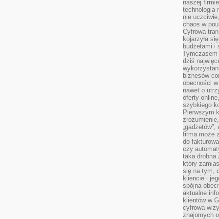
naszej firmie
technologia
nie uczciwi
chaos w pou
Cyfrowa tra
kojarzyła si
budżetami i 
Tymczasem to
dziś najwię
wykorzystani
biznesów cor
obecności w s
nawet o utrz
oferty online
szybkiego kon
Pierwszym k
zrozumienie,
„gadżetów”,
firma może 
do fakturowa
czy automa
taka drobna 
który zamias
się na tym, 
kliencie i j
spójna obecn
aktualne inf
klientów w G
cyfrowa wizy
znajomych o