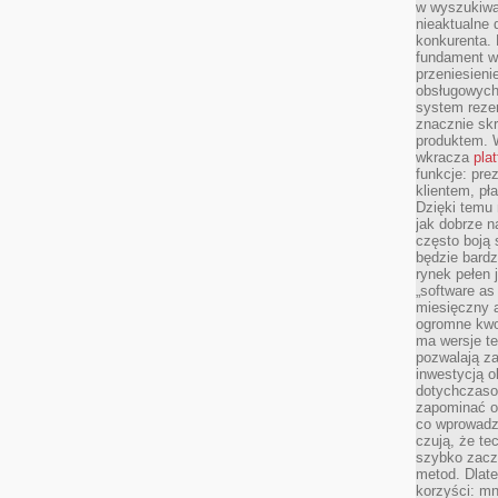
w wyszukiwar
nieaktualne 
konkurenta. B
fundament wi
przeniesien
obsługowych 
system rezer
znacznie skr
produktem. 
wkracza
pla
funkcje: pre
klientem, pł
Dzięki temu 
jak dobrze n
często boją 
będzie bard
rynek pełen
„software as 
miesięczny 
ogromne kwot
ma wersje te
pozwalają z
inwestycją o
dotychczaso
zapominać o 
co wprowadz
czują, że te
szybko zaczn
metod. Dlat
korzyści: mn