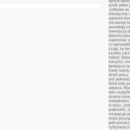
będzie bard
rynek pełen
„software as 
miesięczny 
ogromne kwot
ma wersje te
pozwalają z
inwestycją o
dotychczaso
zapominać o 
co wprowadz
czują, że te
szybko zaczn
metod. Dlat
korzyści: mn
łatwiejsza w
Kiedy każdy 
dzień pracy,
jest jednora
firma krok p
ulepsza. Ra
roku modyfik
szanse rozwo
mentalności 
w stylu: „zr
podkreślić, 
rozwiązuje p
może przysp
jeśli proces
cyfryzacja z