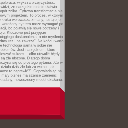
spółpraca, większa przejrzystość.
widzi, że narzędzie realnie ułatwia
 opór znika. Cyfrowa transformacja nie
zowym projektem. To proces, w którym
o kroku wprowadza zmiany, testuje je i
z wdrożony system może wymagać po
acji, bo pojawią się nowe potrzeby i
ju. Kluczowe jest przyjęcie
ciągłego doskonalenia, a nie myślenia
obimy raz i na zawsze”. Na końcu warto
że technologia sama w sobie nie
roblemów. Jest narzędziem, które
ieszyć sukces… albo utrwalić błędy,
y są źle ułożone. Dlatego dobra
aczyna się od prostego pytania: „Co w
 działa dziś źle lub za wolno i jak
 może to naprawić?”. Odpowiadając na
e, mały biznes ma szansę zamienić
kładany, nowoczesny model działania.