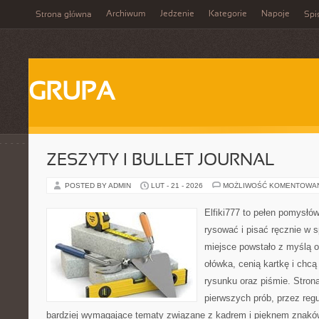
Archiwum
Jedzenie
Kategorie
Napoje
Strona główna
Spi
GRUPA
ZESZYTY I BULLET JOURNAL
POSTED BY ADMIN
LUT - 21 - 2026
MOŻLIWOŚĆ KOMENTOWA
Elfiki777 to pełen pomysłów
rysować i pisać ręcznie w 
miejsce powstało z myślą o
ołówka, cenią kartkę i chc
rysunku oraz piśmie. Stron
pierwszych prób, przez regu
bardziej wymagające tematy związane z kadrem i pięknem znaków