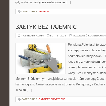
gdy w domu następuje rozładowanie […]
CATEGORIES:
THAIFUN
BAŁTYK BEZ TAJEMNIC
POSTED BY ADMIN
LUT - 8 - 2026
MOŻLIWOŚĆ KOMENTOWAN
PensjonatPolonia.pl to prze
kochają morze i chcą odkr
nadmorskich miejscówek. T
łączy się z konkretnymi po
przez planowanie, aż po ko
wody. Jeśli marzysz o sło
Morzem Śródziemnym, znajdziesz tu treści, które pomogą Ci za
harmonogram. Nowe kategorie na stronie to Pensjonaty i Kuchni
serwisu […]
CATEGORIES:
GADŻETY EROTYCZNE