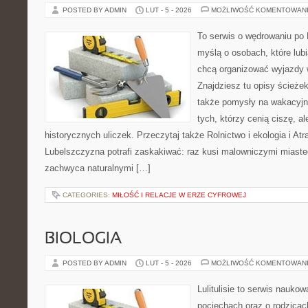
POSTED BY ADMIN
LUT - 5 - 2026
MOŻLIWOŚĆ KOMENTOWAN
To serwis o wędrowaniu po 
myślą o osobach, które lubi
chcą organizować wyjazdy
Znajdziesz tu opisy ścieżek
także pomysły na wakacyjny
tych, którzy cenią ciszę, al
historycznych uliczek. Przeczytaj także Rolnictwo i ekologia i Atr
Lubelszczyzna potrafi zaskakiwać: raz kusi malowniczymi miast
zachwyca naturalnymi […]
CATEGORIES:
MIŁOŚĆ I RELACJE W ERZE CYFROWEJ
BIOLOGIA
POSTED BY ADMIN
LUT - 5 - 2026
MOŻLIWOŚĆ KOMENTOWAN
Lulitulisie to serwis nauko
pociechach oraz o rodzicac