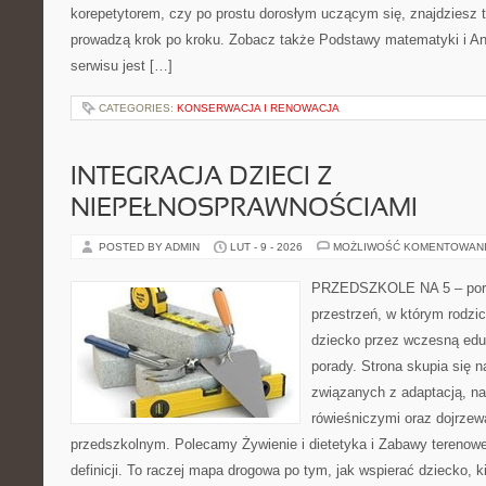
korepetytorem, czy po prostu dorosłym uczącym się, znajdziesz t
prowadzą krok po kroku. Zobacz także Podstawy matematyki i A
serwisu jest […]
CATEGORIES:
KONSERWACJA I RENOWACJA
INTEGRACJA DZIECI Z
NIEPEŁNOSPRAWNOŚCIAMI
POSTED BY ADMIN
LUT - 9 - 2026
MOŻLIWOŚĆ KOMENTOWAN
PRZEDSZKOLE NA 5 – porta
przestrzeń, w którym rodzi
dziecko przez wczesną edu
porady. Strona skupia się n
związanych z adaptacją, na
rówieśniczymi oraz dojrze
przedszkolnym. Polecamy Żywienie i dietetyka i Zabawy terenowe.
definicji. To raczej mapa drogowa po tym, jak wspierać dziecko, ki