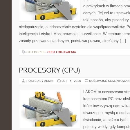
o praktykach w firmach ora
danych. Jej cel to usprawni
taki sposób, aby procedury
niedopatrzenia, a jednocześnie czytelne dla współpracowników. 
inteligencja i etyka i Monitorowanie i surveillance. W centrum tem
zasady przetwarzania danych: podstawa prawna, określony […]
CATEGORIES:
CUDA I OBJAWIENIA
PROCESORY (CPU)
POSTED BY ADMIN
LUT - 6 - 2026
MOŻLIWOŚĆ KOMENTOWAN
LAKOM to nowoczesna str
komponentom PC oraz obsłu
które towarzyszą nam w ka
stworzone z myślą o osobac
świadomie, a także o tych, 
pomocy wtedy, gdy komput