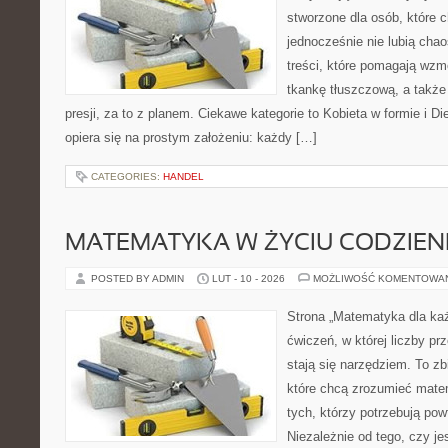
stworzone dla osób, które c
jednocześnie nie lubią chao
treści, które pomagają wzm
tkankę tłuszczową, a takż
presji, za to z planem. Ciekawe kategorie to Kobieta w formie i Die
opiera się na prostym założeniu: każdy […]
CATEGORIES:
HANDEL
MATEMATYKA W ŻYCIU CODZIE
POSTED BY ADMIN
LUT - 10 - 2026
MOŻLIWOŚĆ KOMENTOWA
Strona „Matematyka dla każ
ćwiczeń, w której liczby pr
stają się narzędziem. To zb
które chcą zrozumieć mate
tych, którzy potrzebują pow
Niezależnie od tego, czy j