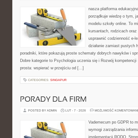
nasza platforma edukacyjna 
porządkuje wiedzę o tym, 
modelu szkoły online. To m
kursantach, rodzicach oraz
usprawnić codzienność e-lea
działanie zamiast pustych h
poradniki, które pokazują proste schematy dobrych nawyków i s
Dobre kategorie to Psychologia uczenia się i Rozwój kompetencji 
prosta: wspierać w przejściu od […]
CATEGORIES:
SINGAPUR
PORADY DLA FIRM
POSTED BY ADMIN
LUT - 7 - 2026
MOŻLIWOŚĆ KOMENTOWAN
Vademecum po GDPR to mie
wymogi zarządzania informa
implementacji RODO. Stron