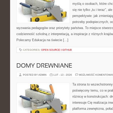
myślą o osobach, które chc
się nie tylko „tu i teraz”, a
perspektywie: jak zmieniają
potrzeby podopiecznych, oc
wyzwania pedagogów oraz priorytety państwa. To miejsce stworzo
codzienność szkolną z interpretacją, a inspiracje z różnych krajó
Polecamy Edukacja na świecie […]
CATEGORIES:
OPEN SOURCE I GITHUB
DOMY DREWNIANE
POSTED BY ADMIN
LUT - 13 - 2026
MOŻLIWOŚĆ KOMENTOWA
Ta strona to wszechstronny
poświęcony temu, co w prak
różnicę w konstrukcjach: d
interesuje Cię realizacja in
platforma zewnętrzna, poł