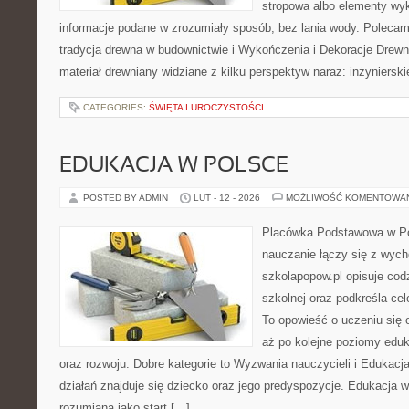
stropowa albo elementy wy
informacje podane w zrozumiały sposób, bez lania wody. Polecamy
tradycja drewna w budownictwie i Wykończenia i Dekoracje Drewn
materiał drewniany widziane z kilku perspektyw naraz: inżynierski
CATEGORIES:
ŚWIĘTA I UROCZYSTOŚCI
EDUKACJA W POLSCE
POSTED BY ADMIN
LUT - 12 - 2026
MOŻLIWOŚĆ KOMENTOWA
Placówka Podstawowa w Po
nauczanie łączy się z wych
szkolapopow.pl opisuje cod
szkolnej oraz podkreśla cele
To opowieść o uczeniu się
aż po kolejne poziomy eduk
oraz rozwoju. Dobre kategorie to Wyzwania nauczycieli i Edukac
działań znajduje się dziecko oraz jego predyspozycje. Edukacja 
rozumiana jako start […]