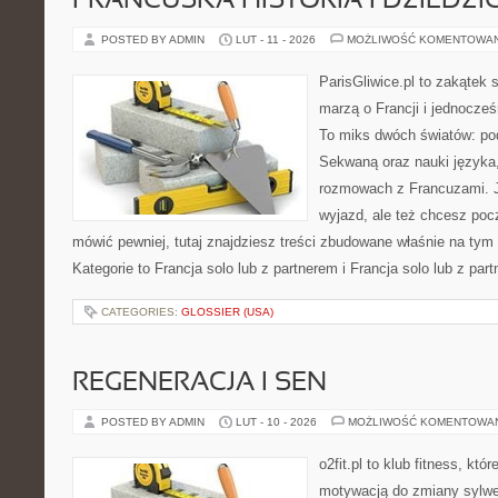
FRANCUSKA HISTORIA I DZIEDZ
POSTED BY ADMIN
LUT - 11 - 2026
MOŻLIWOŚĆ KOMENTOWA
ParisGliwice.pl to zakątek 
marzą o Francji i jednocześ
To miks dwóch światów: po
Sekwaną oraz nauki języka
rozmowach z Francuzami. J
wyjazd, ale też chcesz pocz
mówić pewniej, tutaj znajdziesz treści zbudowane właśnie na ty
Kategorie to Francja solo lub z partnerem i Francja solo lub z par
CATEGORIES:
GLOSSIER (USA)
REGENERACJA I SEN
POSTED BY ADMIN
LUT - 10 - 2026
MOŻLIWOŚĆ KOMENTOWA
o2fit.pl to klub fitness, kt
motywacją do zmiany sylwetk