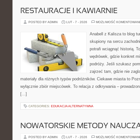
RESTAURACJE I KAWIARNIE
POSTED BY ADMIN
LUT - 7 - 2026
MOŻLIWOŚĆ KOMENTOWAN
Anabell z Kalisza to blog t
skupiony na sercu zachodnie
potrafi wciągnąć historią. 
wędrówek, gdzie konkret mi
podróży. Jeśli szukasz po
zajrzeć tam, gdzie nie zagl
materiały dla różnych typów podróżników. Ciekawe miasta to Pozna
wyłącznie zbiór miejscówek. To relacja z odkrywania – prowadzon
[…]
CATEGORIES:
EDUKACJA ALTERNATYWNA
NOWATORSKIE METODY NAUCZA
POSTED BY ADMIN
LUT - 7 - 2026
MOŻLIWOŚĆ KOMENTOWAN