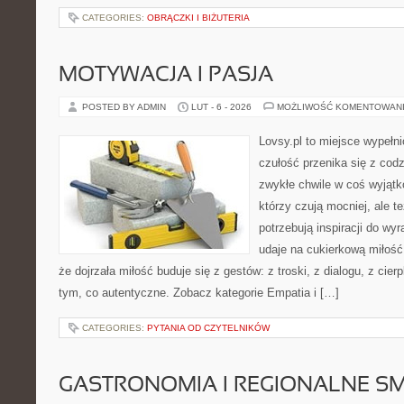
CATEGORIES:
OBRĄCZKI I BIŻUTERIA
MOTYWACJA I PASJA
POSTED BY ADMIN
LUT - 6 - 2026
MOŻLIWOŚĆ KOMENTOWAN
Lovsy.pl to miejsce wypełn
czułość przenika się z codz
zwykłe chwile w coś wyjątk
którzy czują mocniej, ale t
potrzebują inspiracji do wy
udaje na cukierkową miłość
że dojrzała miłość buduje się z gestów: z troski, z dialogu, z cier
tym, co autentyczne. Zobacz kategorie Empatia i […]
CATEGORIES:
PYTANIA OD CZYTELNIKÓW
GASTRONOMIA I REGIONALNE S