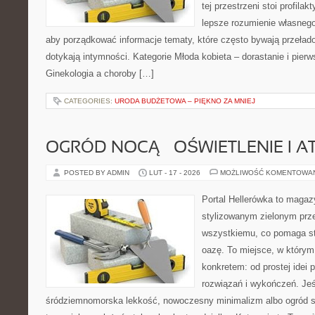
tej przestrzeni stoi profila
lepsze rozumienie własnego
aby porządkować informacje tematy, które często bywają przeła
dotykają intymności. Kategorie Młoda kobieta – dorastanie i pierw
Ginekologia a choroby […]
CATEGORIES:
URODA BUDŻETOWA – PIĘKNO ZA MNIEJ
OGRÓD NOCĄ – OŚWIETLENIE I 
POSTED BY ADMIN
LUT - 17 - 2026
MOŻLIWOŚĆ KOMENTOWA
Portal Hellerówka to magaz
stylizowanym zielonym prz
wszystkiemu, co pomaga s
oazę. To miejsce, w którym
konkretem: od prostej idei
rozwiązań i wykończeń. Jeśl
śródziemnomorska lekkość, nowoczesny minimalizm albo ogród sk