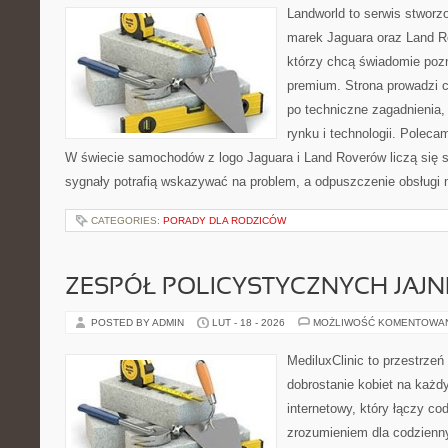
Landworld to serwis stworz
marek Jaguara oraz Land Ro
którzy chcą świadomie poz
premium. Strona prowadzi 
po techniczne zagadnienia,
rynku i technologii. Polec
W świecie samochodów z logo Jaguara i Land Roverów liczą się 
sygnały potrafią wskazywać na problem, a odpuszczenie obsługi 
CATEGORIES:
PORADY DLA RODZICÓW
ZESPÓŁ POLICYSTYCZNYCH JAJN
POSTED BY ADMIN
LUT - 18 - 2026
MOŻLIWOŚĆ KOMENTOWA
MediluxClinic to przestrzeń
dobrostanie kobiet na każd
internetowy, który łączy c
zrozumieniem dla codzienn