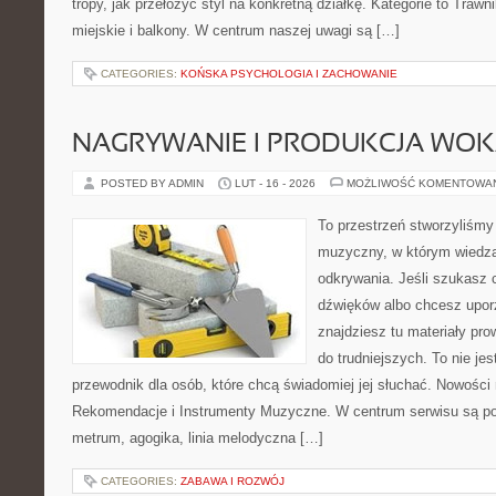
tropy, jak przełożyć styl na konkretną działkę. Kategorie to Trawn
miejskie i balkony. W centrum naszej uwagi są […]
CATEGORIES:
KOŃSKA PSYCHOLOGIA I ZACHOWANIE
NAGRYWANIE I PRODUKCJA WO
POSTED BY ADMIN
LUT - 16 - 2026
MOŻLIWOŚĆ KOMENTOWA
To przestrzeń stworzyliśmy
muzyczny, w którym wiedza
odkrywania. Jeśli szukasz c
dźwięków albo chcesz upo
znajdziesz tu materiały pr
do trudniejszych. To nie jes
przewodnik dla osób, które chcą świadomiej jej słuchać. Nowości 
Rekomendacje i Instrumenty Muzyczne. W centrum serwisu są pod
metrum, agogika, linia melodyczna […]
CATEGORIES:
ZABAWA I ROZWÓJ