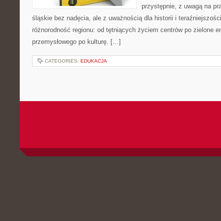
przystępnie, z uwagą na pr
śląskie bez nadęcia, ale z uważnością dla historii i teraźniejszoś
różnorodność regionu: od tętniących życiem centrów po zielone e
przemysłowego po kulturę. […]
CATEGORIES:
EDUKACJA