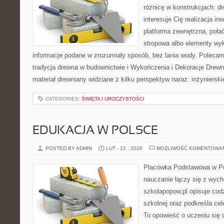
różnicę w konstrukcjach: d
interesuje Cię realizacja in
platforma zewnętrzna, poł
stropowa albo elementy wy
informacje podane w zrozumiały sposób, bez lania wody. Polecamy
tradycja drewna w budownictwie i Wykończenia i Dekoracje Drewn
materiał drewniany widziane z kilku perspektyw naraz: inżynierski
CATEGORIES:
ŚWIĘTA I UROCZYSTOŚCI
EDUKACJA W POLSCE
POSTED BY ADMIN
LUT - 12 - 2026
MOŻLIWOŚĆ KOMENTOWA
Placówka Podstawowa w Po
nauczanie łączy się z wych
szkolapopow.pl opisuje cod
szkolnej oraz podkreśla cele
To opowieść o uczeniu się