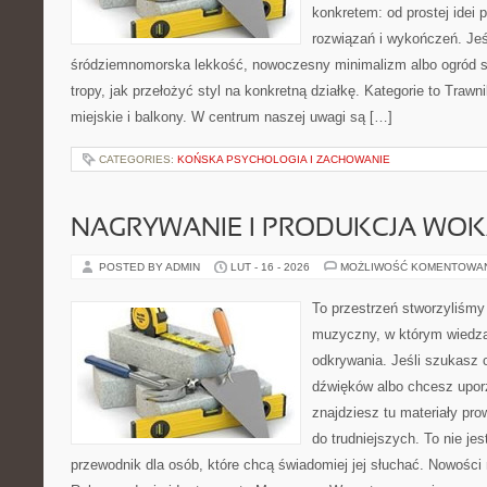
konkretem: od prostej idei
rozwiązań i wykończeń. Jeśl
śródziemnomorska lekkość, nowoczesny minimalizm albo ogród sk
tropy, jak przełożyć styl na konkretną działkę. Kategorie to Trawn
miejskie i balkony. W centrum naszej uwagi są […]
CATEGORIES:
KOŃSKA PSYCHOLOGIA I ZACHOWANIE
NAGRYWANIE I PRODUKCJA WO
POSTED BY ADMIN
LUT - 16 - 2026
MOŻLIWOŚĆ KOMENTOWA
To przestrzeń stworzyliśmy
muzyczny, w którym wiedza
odkrywania. Jeśli szukasz c
dźwięków albo chcesz upo
znajdziesz tu materiały pr
do trudniejszych. To nie jes
przewodnik dla osób, które chcą świadomiej jej słuchać. Nowości 