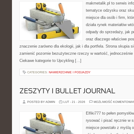
makmetalik.pl to serwis in
tematyce odzysku oraz sku
miejsce dla osób i firm, któ
działa rynek materiałów wt
odpady do sprzedaży, jak p
oraz dlaczego właściwe po
znaczenie zarówno dla ekologii, jak i dla portfela. Strona skupia s
zamienić pozornie bezużyteczne rzeczy w wartość, jednocześnie 
Ciekawe kategorie to Upcykling […]
CATEGORIES:
NAWIERZCHNIE I PODJAZDY
ZESZYTY I BULLET JOURNAL
POSTED BY ADMIN
LUT - 21 - 2026
MOŻLIWOŚĆ KOMENTOWA
Elfiki777 to pełen pomysłów
rysować i pisać ręcznie w 
miejsce powstało z myślą o