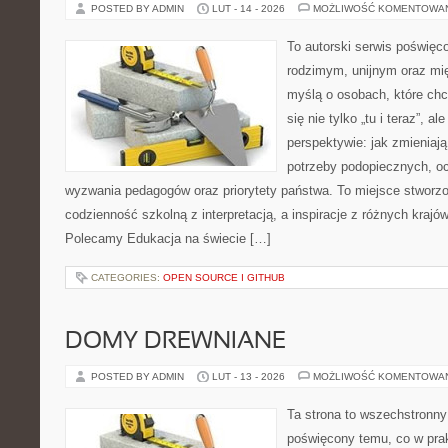
POSTED BY ADMIN
LUT - 14 - 2026
MOŻLIWOŚĆ KOMENTOWA
To autorski serwis poświęco
rodzimym, unijnym oraz m
myślą o osobach, które chc
się nie tylko „tu i teraz”, a
perspektywie: jak zmieniają
potrzeby podopiecznych, oc
wyzwania pedagogów oraz priorytety państwa. To miejsce stworzo
codzienność szkolną z interpretacją, a inspiracje z różnych krajó
Polecamy Edukacja na świecie […]
CATEGORIES:
OPEN SOURCE I GITHUB
DOMY DREWNIANE
POSTED BY ADMIN
LUT - 13 - 2026
MOŻLIWOŚĆ KOMENTOWA
Ta strona to wszechstronny
poświęcony temu, co w prak