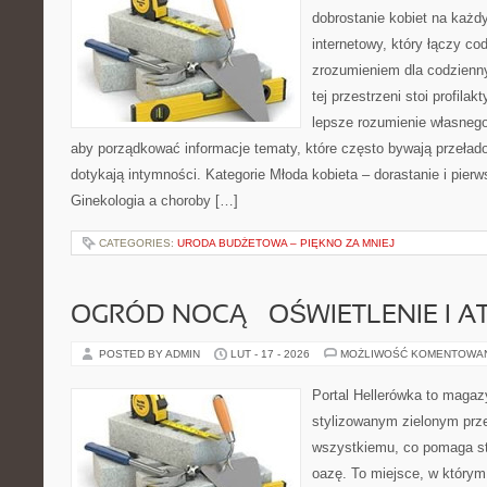
dobrostanie kobiet na każd
internetowy, który łączy c
zrozumieniem dla codzienn
tej przestrzeni stoi profila
lepsze rozumienie własnego
aby porządkować informacje tematy, które często bywają przeła
dotykają intymności. Kategorie Młoda kobieta – dorastanie i pierw
Ginekologia a choroby […]
CATEGORIES:
URODA BUDŻETOWA – PIĘKNO ZA MNIEJ
OGRÓD NOCĄ – OŚWIETLENIE I 
POSTED BY ADMIN
LUT - 17 - 2026
MOŻLIWOŚĆ KOMENTOWA
Portal Hellerówka to magaz
stylizowanym zielonym prz
wszystkiemu, co pomaga s
oazę. To miejsce, w którym