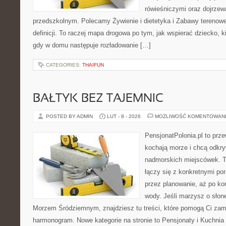
rówieśniczymi oraz dojrze
przedszkolnym. Polecamy Żywienie i dietetyka i Zabawy terenowe.
definicji. To raczej mapa drogowa po tym, jak wspierać dziecko, ki
gdy w domu następuje rozładowanie […]
CATEGORIES:
THAIFUN
BAŁTYK BEZ TAJEMNIC
POSTED BY ADMIN
LUT - 8 - 2026
MOŻLIWOŚĆ KOMENTOWAN
PensjonatPolonia.pl to prze
kochają morze i chcą odkr
nadmorskich miejscówek. T
łączy się z konkretnymi po
przez planowanie, aż po ko
wody. Jeśli marzysz o sło
Morzem Śródziemnym, znajdziesz tu treści, które pomogą Ci za
harmonogram. Nowe kategorie na stronie to Pensjonaty i Kuchni