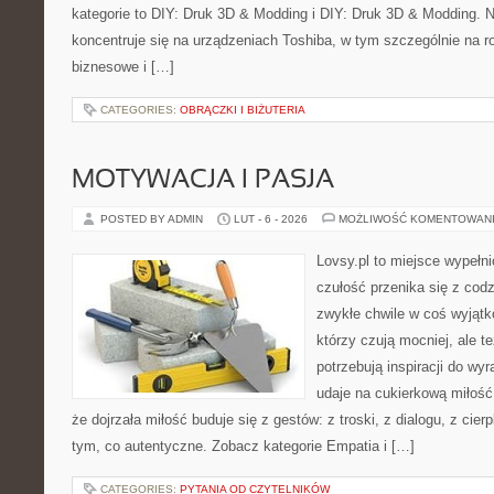
kategorie to DIY: Druk 3D & Modding i DIY: Druk 3D & Modding. 
koncentruje się na urządzeniach Toshiba, w tym szczególnie na ro
biznesowe i […]
CATEGORIES:
OBRĄCZKI I BIŻUTERIA
MOTYWACJA I PASJA
POSTED BY ADMIN
LUT - 6 - 2026
MOŻLIWOŚĆ KOMENTOWAN
Lovsy.pl to miejsce wypełn
czułość przenika się z codz
zwykłe chwile w coś wyjątk
którzy czują mocniej, ale t
potrzebują inspiracji do wy
udaje na cukierkową miłość
że dojrzała miłość buduje się z gestów: z troski, z dialogu, z cier
tym, co autentyczne. Zobacz kategorie Empatia i […]
CATEGORIES:
PYTANIA OD CZYTELNIKÓW