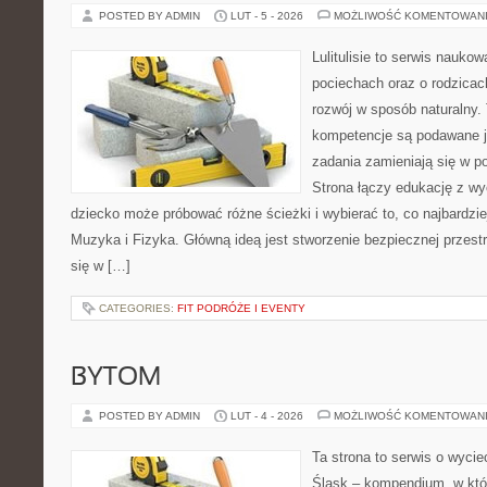
POSTED BY ADMIN
LUT - 5 - 2026
MOŻLIWOŚĆ KOMENTOWAN
Lulitulisie to serwis nauko
pociechach oraz o rodzicac
rozwój w sposób naturalny.
kompetencje są podawane j
zadania zamieniają się w 
Strona łączy edukację z wy
dziecko może próbować różne ścieżki i wybierać to, co najbardzi
Muzyka i Fizyka. Główną ideą jest stworzenie bezpiecznej przest
się w […]
CATEGORIES:
FIT PODRÓŻE I EVENTY
BYTOM
POSTED BY ADMIN
LUT - 4 - 2026
MOŻLIWOŚĆ KOMENTOWAN
Ta strona to serwis o wyc
Śląsk – kompendium, w któ