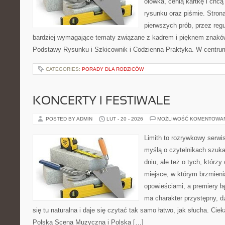
ołówka, cenią kartkę i chc
rysunku oraz piśmie. Stron
pierwszych prób, przez regu
bardziej wymagające tematy związane z kadrem i pięknem znaków
Podstawy Rysunku i Szkicownik i Codzienna Praktyka. W centru
CATEGORIES:
PORADY DLA RODZICÓW
KONCERTY I FESTIWALE
POSTED BY ADMIN
LUT - 20 - 2026
MOŻLIWOŚĆ KOMENTOWA
Limith to rozrywkowy serwi
myślą o czytelnikach szuk
dniu, ale też o tych, którz
miejsce, w którym brzmieni
opowieściami, a premiery ł
ma charakter przystępny, 
się tu naturalna i daje się czytać tak samo łatwo, jak słucha. Ciek
Polska Scena Muzyczna i Polska […]