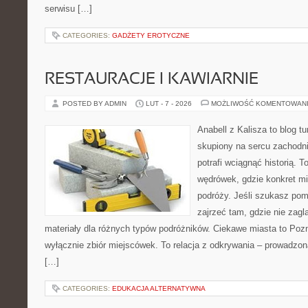
serwisu […]
CATEGORIES:
GADŻETY EROTYCZNE
RESTAURACJE I KAWIARNIE
POSTED BY ADMIN
LUT - 7 - 2026
MOŻLIWOŚĆ KOMENTOWAN
Anabell z Kalisza to blog t
skupiony na sercu zachodnie
potrafi wciągnąć historią. 
wędrówek, gdzie konkret mi
podróży. Jeśli szukasz po
zajrzeć tam, gdzie nie zagl
materiały dla różnych typów podróżników. Ciekawe miasta to Pozna
wyłącznie zbiór miejscówek. To relacja z odkrywania – prowadzon
[…]
CATEGORIES:
EDUKACJA ALTERNATYWNA