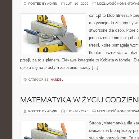
POSTED BY ADMIN
LUT - 10 - 2026
MOŻLIWOŚĆ KOMENTOWA
o2fit.pl to klub fitness, kt
motywacją do zmiany sylwetk
stworzone dla osób, które c
jednocześnie nie lubią chao
treści, które pomagają wzm
tkankę tłuszczową, a takż
presji, za to z planem. Ciekawe kategorie to Kobieta w formie i Die
opiera się na prostym założeniu: każdy […]
CATEGORIES:
HANDEL
MATEMATYKA W ŻYCIU CODZIE
POSTED BY ADMIN
LUT - 10 - 2026
MOŻLIWOŚĆ KOMENTOWA
Strona „Matematyka dla każ
ćwiczeń, w której liczby pr
stają się narzędziem. To zb