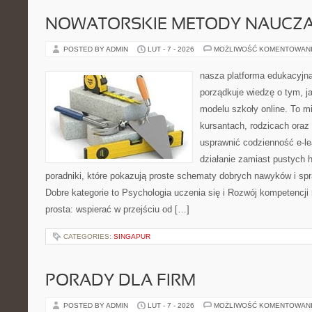
NOWATORSKIE METODY NAUCZA
POSTED BY ADMIN
LUT - 7 - 2026
MOŻLIWOŚĆ KOMENTOWAN
nasza platforma edukacyjna 
porządkuje wiedzę o tym, 
modelu szkoły online. To m
kursantach, rodzicach oraz
usprawnić codzienność e-lea
działanie zamiast pustych h
poradniki, które pokazują proste schematy dobrych nawyków i s
Dobre kategorie to Psychologia uczenia się i Rozwój kompetencji 
prosta: wspierać w przejściu od […]
CATEGORIES:
SINGAPUR
PORADY DLA FIRM
POSTED BY ADMIN
LUT - 7 - 2026
MOŻLIWOŚĆ KOMENTOWAN