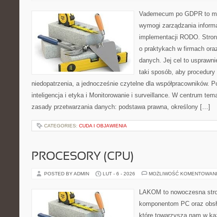
Vademecum po GDPR to mie
wymogi zarządzania informa
implementacji RODO. Stron
o praktykach w firmach ora
danych. Jej cel to usprawni
taki sposób, aby procedury
niedopatrzenia, a jednocześnie czytelne dla współpracowników. 
inteligencja i etyka i Monitorowanie i surveillance. W centrum tem
zasady przetwarzania danych: podstawa prawna, określony […]
CATEGORIES:
CUDA I OBJAWIENIA
PROCESORY (CPU)
POSTED BY ADMIN
LUT - 6 - 2026
MOŻLIWOŚĆ KOMENTOWAN
LAKOM to nowoczesna str
komponentom PC oraz obsłu
które towarzyszą nam w ka