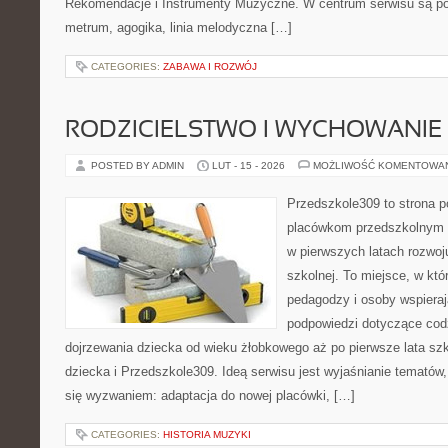
Rekomendacje i Instrumenty Muzyczne. W centrum serwisu są pod
metrum, agogika, linia melodyczna […]
CATEGORIES:
ZABAWA I ROZWÓJ
RODZICIELSTWO I WYCHOWANIE
POSTED BY ADMIN
LUT - 15 - 2026
MOŻLIWOŚĆ KOMENTOWA
Przedszkole309 to strona 
placówkom przedszkolnym o
w pierwszych latach rozwoj
szkolnej. To miejsce, w kt
pedagodzy i osoby wspieraj
podpowiedzi dotyczące cod
dojrzewania dziecka od wieku żłobkowego aż po pierwsze lata sz
dziecka i Przedszkole309. Ideą serwisu jest wyjaśnianie tematów, 
się wyzwaniem: adaptacja do nowej placówki, […]
CATEGORIES:
HISTORIA MUZYKI