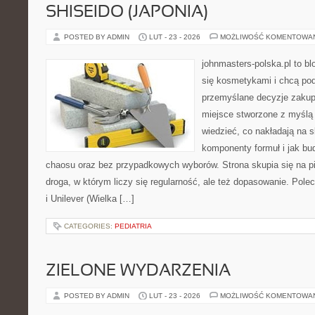
SHISEIDO (JAPONIA)
POSTED BY ADMIN
LUT - 23 - 2026
MOŻLIWOŚĆ KOMENTOWA
johnmasters-polska.pl to blo
się kosmetykami i chcą po
przemyślane decyzje zakup
miejsce stworzone z myślą o
wiedzieć, co nakładają na sk
komponenty formuł i jak bu
chaosu oraz bez przypadkowych wyborów. Strona skupia się na pi
droga, w którym liczy się regularność, ale też dopasowanie. Pole
i Unilever (Wielka […]
CATEGORIES:
PEDIATRIA
ZIELONE WYDARZENIA
POSTED BY ADMIN
LUT - 23 - 2026
MOŻLIWOŚĆ KOMENTOWA