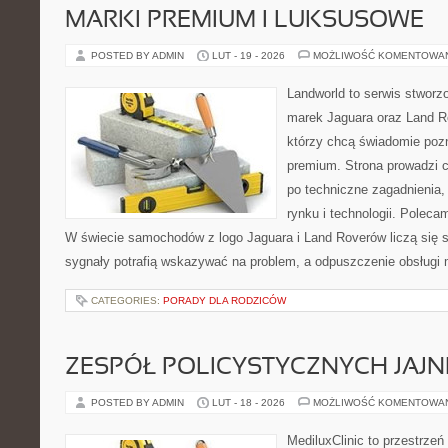
MARKI PREMIUM I LUKSUSOWE
POSTED BY ADMIN
LUT - 19 - 2026
MOŻLIWOŚĆ KOMENTOWA
Landworld to serwis stworz
marek Jaguara oraz Land Ro
którzy chcą świadomie poz
premium. Strona prowadzi 
po techniczne zagadnienia,
rynku i technologii. Polec
W świecie samochodów z logo Jaguara i Land Roverów liczą się 
sygnały potrafią wskazywać na problem, a odpuszczenie obsługi 
CATEGORIES:
PORADY DLA RODZICÓW
ZESPÓŁ POLICYSTYCZNYCH JAJN
POSTED BY ADMIN
LUT - 18 - 2026
MOŻLIWOŚĆ KOMENTOWA
MediluxClinic to przestrzeń