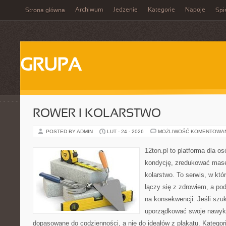
Archiwum
Jedzenie
Kategorie
Napoje
Strona główna
Spi
GRUPA
ROWER I KOLARSTWO
POSTED BY ADMIN
LUT - 24 - 2026
MOŻLIWOŚĆ KOMENTOWA
12ton.pl to platforma dla o
kondycję, zredukować masę 
kolarstwo. To serwis, w kt
łączy się z zdrowiem, a pod
na konsekwencji. Jeśli szu
uporządkować swoje nawyki, 
dopasowane do codzienności, a nie do ideałów z plakatu. Kategori