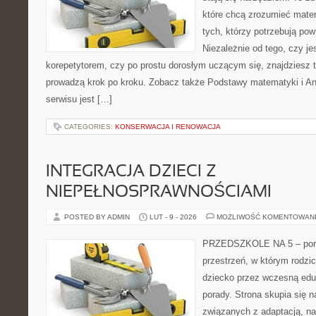
które chcą zrozumieć mate
tych, którzy potrzebują pow
Niezależnie od tego, czy j
korepetytorem, czy po prostu dorosłym uczącym się, znajdziesz t
prowadzą krok po kroku. Zobacz także Podstawy matematyki i A
serwisu jest […]
CATEGORIES:
KONSERWACJA I RENOWACJA
INTEGRACJA DZIECI Z
NIEPEŁNOSPRAWNOŚCIAMI
POSTED BY ADMIN
LUT - 9 - 2026
MOŻLIWOŚĆ KOMENTOWAN
PRZEDSZKOLE NA 5 – porta
przestrzeń, w którym rodzi
dziecko przez wczesną edu
porady. Strona skupia się n
związanych z adaptacją, na