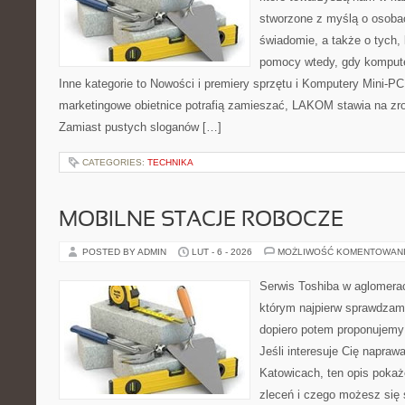
stworzone z myślą o osobac
świadomie, a także o tych, 
pomocy wtedy, gdy komput
Inne kategorie to Nowości i premiery sprzętu i Komputery Mini-P
marketingowe obietnice potrafią zamieszać, LAKOM stawia na zr
Zamiast pustych sloganów […]
CATEGORIES:
TECHNIKA
MOBILNE STACJE ROBOCZE
POSTED BY ADMIN
LUT - 6 - 2026
MOŻLIWOŚĆ KOMENTOWAN
Serwis Toshiba w aglomeracj
którym najpierw sprawdzam
dopiero potem proponujemy
Jeśli interesuje Cię napraw
Katowicach, ten opis pokaż
zleceń i czego możesz się