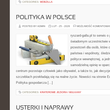
CATEGORIES:
MOBZILLA
POLITYKA W POLSCE
POSTED BY ADMIN
LUT - 25 - 2026
MOŻLIWOŚĆ KOMENTOWA
ryszard-galla.pl to serwis o 
świadomym uczestnictwie w
przestrzeń dla osób, któr
państwa i wspólnoty, śledz
polityce wewnętrznej, a je
samodzielną opinię w oparci
centrum pozostaje człowiek jako obywatel, a także to, jak decy
szczeblach przekładają się na realne życie. Nowości na stronie E
Polityka gospodarcza […]
CATEGORIES:
KRATEROWE JEZIORA I WULKANY
USTERKI I NAPRAWY