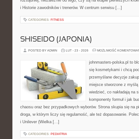
rozsądniej, niezależnie od tego, czy są na etapie pierwszych kro
i Historie zawodników i trenerów. W centrum serwisu […]
CATEGORIES:
FITNESS
SHISEIDO (JAPONIA)
POSTED BY ADMIN
LUT - 23 - 2026
MOŻLIWOŚĆ KOMENTOWA
johnmasters-polska.pl to blo
się kosmetykami i chcą po
przemyślane decyzje zakup
miejsce stworzone z myślą o
wiedzieć, co nakładają na sk
komponenty formuł i jak bu
chaosu oraz bez przypadkowych wyborów. Strona skupia się na pi
droga, w którym liczy się regularność, ale też dopasowanie. Pole
i Unilever (Wielka […]
CATEGORIES:
PEDIATRIA