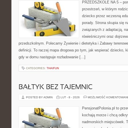
PRZEDSZKOLE NA 5 – porta
przestrzeń, w którym rodzi
dziecko przez wczesną edu
porady. Strona skupia się n
związanych z adaptacją, na
rówieśniczymi oraz dojrze
przedszkolnym. Polecamy Żywienie i dietetyka i Zabawy terenowe.
definicji. To raczej mapa drogowa po tym, jak wspierać dziecko, ki
gdy w domu następuje rozładowanie […]
CATEGORIES:
THAIFUN
BAŁTYK BEZ TAJEMNIC
POSTED BY ADMIN
LUT - 8 - 2026
MOŻLIWOŚĆ KOMENTOWAN
PensjonatPolonia.pl to prze
kochają morze i chcą odkr
nadmorskich miejscówek. T