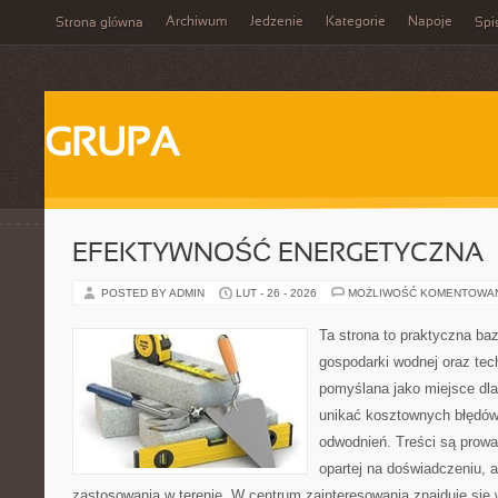
Archiwum
Jedzenie
Kategorie
Napoje
Strona główna
Spi
GRUPA
EFEKTYWNOŚĆ ENERGETYCZNA
POSTED BY ADMIN
LUT - 26 - 2026
MOŻLIWOŚĆ KOMENTOWA
Ta strona to praktyczna ba
gospodarki wodnej oraz tech
pomyślana jako miejsce dla
unikać kosztownych błędów
odwodnień. Treści są prow
opartej na doświadczeniu, a
zastosowania w terenie. W centrum zainteresowania znajduje się