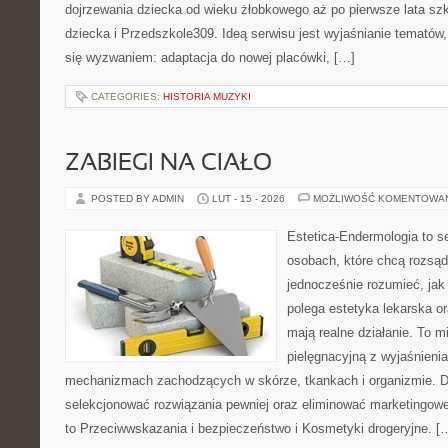
dojrzewania dziecka od wieku żłobkowego aż po pierwsze lata sz
dziecka i Przedszkole309. Ideą serwisu jest wyjaśnianie tematów, 
się wyzwaniem: adaptacja do nowej placówki, […]
CATEGORIES:
HISTORIA MUZYKI
ZABIEGI NA CIAŁO
POSTED BY ADMIN
LUT - 15 - 2026
MOŻLIWOŚĆ KOMENTOWA
Estetica-Endermologia to s
osobach, które chcą rozsąd
jednocześnie rozumieć, jak
polega estetyka lekarska or
mają realne działanie. To m
pielęgnacyjną z wyjaśnieni
mechanizmach zachodzących w skórze, tkankach i organizmie. D
selekcjonować rozwiązania pewniej oraz eliminować marketingowe
to Przeciwwskazania i bezpieczeństwo i Kosmetyki drogeryjne. [