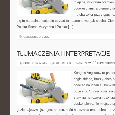
miejsce, w którym brzmieni
opowieściami, a premiery ł
ma charakter przystępny, 
się tu naturalna i daje się czytać tak samo łatwo, jak słucha. Ciek
Polska Scena Muzyczna i Polska […]
CATEGORIES:
BLOG
TŁUMACZENIA I INTERPRETACJE
POSTED BY ADMIN
LUT - 19 - 2026
MOŻLIWOŚĆ KOMENTOWA
Kongres Anglistów to przest
angielskiego, którzy chcą 
podejść nauczania i konkre
uczniami. Strona powstała 
stawiają na rozwój i traktuj
doskonalenie. To miejsce spo
gdzie najważniejsza jest skuteczność nauczania oraz dobrostan z