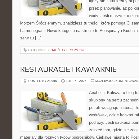
łączy się z konkretnymi po
przez planowanie, aż po ko
wody. Jeśli marzysz o sło
Morzem Śródziemnym, znajdziesz tu treści, które pomogą Ci za
harmonogram. Nowe kategorie na stronie to Pensjonaty i Kuchni
serwisu […]
CATEGORIES:
GADŻETY EROTYCZNE
RESTAURACJE I KAWIARNIE
POSTED BY ADMIN
LUT - 7 - 2026
MOŻLIWOŚĆ KOMENTOWAN
Anabell z Kalisza to blog t
skupiony na sercu zachodnie
potrafi wciągnąć historią. 
wędrówek, gdzie konkret mi
podróży. Jeśli szukasz po
zajrzeć tam, gdzie nie zagl
materiały dla różnych typów podróżników. Ciekawe miasta to Pozna