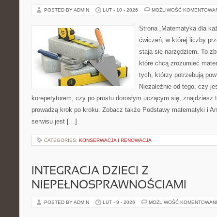
POSTED BY ADMIN
LUT - 10 - 2026
MOŻLIWOŚĆ KOMENTOWA
Strona „Matematyka dla każ
ćwiczeń, w której liczby pr
stają się narzędziem. To zb
które chcą zrozumieć mate
tych, którzy potrzebują pow
Niezależnie od tego, czy j
korepetytorem, czy po prostu dorosłym uczącym się, znajdziesz t
prowadzą krok po kroku. Zobacz także Podstawy matematyki i A
serwisu jest […]
CATEGORIES:
KONSERWACJA I RENOWACJA
INTEGRACJA DZIECI Z
NIEPEŁNOSPRAWNOŚCIAMI
POSTED BY ADMIN
LUT - 9 - 2026
MOŻLIWOŚĆ KOMENTOWAN