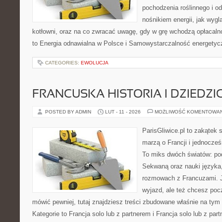
pochodzenia roślinnego i 
nośnikiem energii, jak wygl
kotłowni, oraz na co zwracać uwagę, gdy w grę wchodzą opłacaln
to Energia odnawialna w Polsce i Samowystarczalność energetyc
CATEGORIES:
EWOLUCJA
FRANCUSKA HISTORIA I DZIEDZ
POSTED BY ADMIN
LUT - 11 - 2026
MOŻLIWOŚĆ KOMENTOWA
ParisGliwice.pl to zakątek 
marzą o Francji i jednocześ
To miks dwóch światów: po
Sekwaną oraz nauki języka
rozmowach z Francuzami. J
wyjazd, ale też chcesz pocz
mówić pewniej, tutaj znajdziesz treści zbudowane właśnie na ty
Kategorie to Francja solo lub z partnerem i Francja solo lub z par