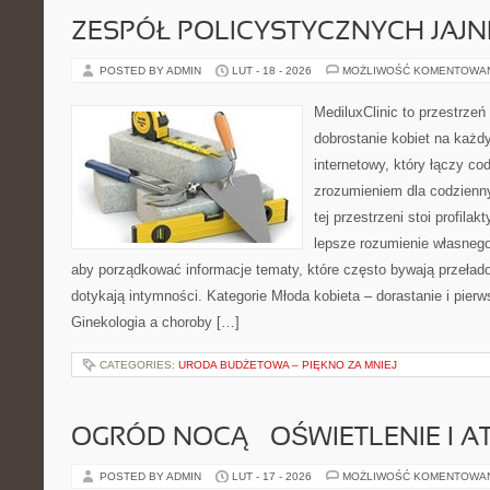
ZESPÓŁ POLICYSTYCZNYCH JAJN
POSTED BY ADMIN
LUT - 18 - 2026
MOŻLIWOŚĆ KOMENTOWA
MediluxClinic to przestrzeń
dobrostanie kobiet na każd
internetowy, który łączy c
zrozumieniem dla codzienn
tej przestrzeni stoi profila
lepsze rozumienie własnego
aby porządkować informacje tematy, które często bywają przeła
dotykają intymności. Kategorie Młoda kobieta – dorastanie i pierw
Ginekologia a choroby […]
CATEGORIES:
URODA BUDŻETOWA – PIĘKNO ZA MNIEJ
OGRÓD NOCĄ – OŚWIETLENIE I 
POSTED BY ADMIN
LUT - 17 - 2026
MOŻLIWOŚĆ KOMENTOWA