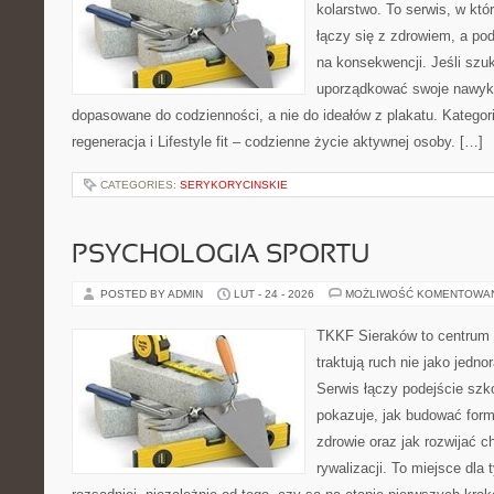
kolarstwo. To serwis, w kt
łączy się z zdrowiem, a pod
na konsekwencji. Jeśli szu
uporządkować swoje nawyki, 
dopasowane do codzienności, a nie do ideałów z plakatu. Kategori
regeneracja i Lifestyle fit – codzienne życie aktywnej osoby. […]
CATEGORIES:
SERYKORYCINSKIE
PSYCHOLOGIA SPORTU
POSTED BY ADMIN
LUT - 24 - 2026
MOŻLIWOŚĆ KOMENTOWA
TKKF Sieraków to centrum w
traktują ruch nie jako jedno
Serwis łączy podejście szk
pokazuje, jak budować form
zdrowie oraz jak rozwijać 
rywalizacji. To miejsce dla