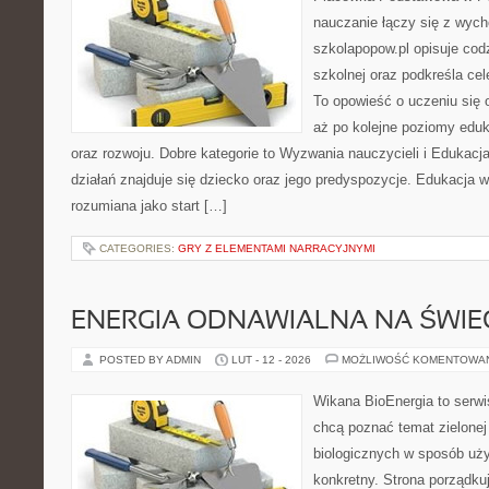
nauczanie łączy się z wych
szkolapopow.pl opisuje cod
szkolnej oraz podkreśla cele
To opowieść o uczeniu się
aż po kolejne poziomy eduk
oraz rozwoju. Dobre kategorie to Wyzwania nauczycieli i Edukac
działań znajduje się dziecko oraz jego predyspozycje. Edukacja 
rozumiana jako start […]
CATEGORIES:
GRY Z ELEMENTAMI NARRACYJNYMI
ENERGIA ODNAWIALNA NA ŚWIE
POSTED BY ADMIN
LUT - 12 - 2026
MOŻLIWOŚĆ KOMENTOWA
Wikana BioEnergia to serwi
chcą poznać temat zielonej
biologicznych w sposób uży
konkretny. Strona porządku