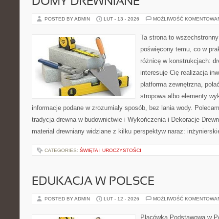
DOMY DREWNIANE
POSTED BY ADMIN
LUT - 13 - 2026
MOŻLIWOŚĆ KOMENTOWA
Ta strona to wszechstronny
poświęcony temu, co w prak
różnicę w konstrukcjach: d
interesuje Cię realizacja in
platforma zewnętrzna, poł
stropowa albo elementy wy
informacje podane w zrozumiały sposób, bez lania wody. Polecamy
tradycja drewna w budownictwie i Wykończenia i Dekoracje Drewn
materiał drewniany widziane z kilku perspektyw naraz: inżynierski
CATEGORIES:
ŚWIĘTA I UROCZYSTOŚCI
EDUKACJA W POLSCE
POSTED BY ADMIN
LUT - 12 - 2026
MOŻLIWOŚĆ KOMENTOWA
Placówka Podstawowa w Po