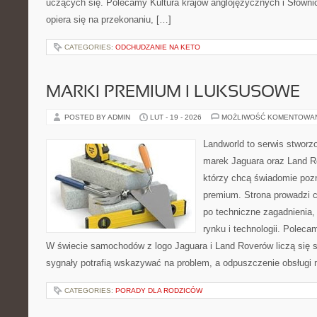
uczących się. Polecamy Kultura krajów anglojęzycznych i Słownic
opiera się na przekonaniu, […]
CATEGORIES:
ODCHUDZANIE NA KETO
MARKI PREMIUM I LUKSUSOWE
POSTED BY ADMIN
LUT - 19 - 2026
MOŻLIWOŚĆ KOMENTOWA
Landworld to serwis stworz
marek Jaguara oraz Land Ro
którzy chcą świadomie poz
premium. Strona prowadzi 
po techniczne zagadnienia,
rynku i technologii. Polec
W świecie samochodów z logo Jaguara i Land Roverów liczą się 
sygnały potrafią wskazywać na problem, a odpuszczenie obsługi 
CATEGORIES:
PORADY DLA RODZICÓW