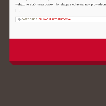
wyłącznie zbiór miejscówek. To relacja z odkrywania – prowadzon
[…]
CATEGORIES:
EDUKACJA ALTERNATYWNA