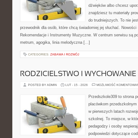
dźwięków albo chcesz upo
znajdziesz tu materiały pr
do trudniejszych. To nie jes
przewodnik dla osób, które chcą świadomiej jej słuchać. Nowości 
Rekomendacje i Instrumenty Muzyczne. W centrum serwisu są pod
metrum, agogika, linia melodyczna […]
CATEGORIES:
ZABAWA I ROZWÓJ
RODZICIELSTWO I WYCHOWANIE
POSTED BY ADMIN
LUT - 15 - 2026
MOŻLIWOŚĆ KOMENTOWA
Przedszkole309 to strona 
placówkom przedszkolnym o
w pierwszych latach rozwoj
szkolnej. To miejsce, w kt
pedagodzy i osoby wspieraj
podpowiedzi dotyczące cod