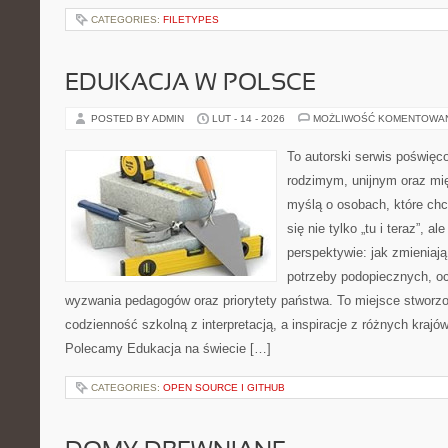
CATEGORIES:
FILETYPES
EDUKACJA W POLSCE
POSTED BY ADMIN
LUT - 14 - 2026
MOŻLIWOŚĆ KOMENTOWA
To autorski serwis poświęco
rodzimym, unijnym oraz m
myślą o osobach, które chc
się nie tylko „tu i teraz”, a
perspektywie: jak zmieniają
potrzeby podopiecznych, oc
wyzwania pedagogów oraz priorytety państwa. To miejsce stworzo
codzienność szkolną z interpretacją, a inspiracje z różnych krajó
Polecamy Edukacja na świecie […]
CATEGORIES:
OPEN SOURCE I GITHUB