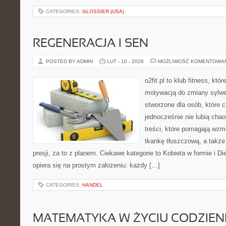
CATEGORIES:
GLOSSIER (USA)
REGENERACJA I SEN
POSTED BY ADMIN
LUT - 10 - 2026
MOŻLIWOŚĆ KOMENTOWA
o2fit.pl to klub fitness, kt
motywacją do zmiany sylwetk
stworzone dla osób, które c
jednocześnie nie lubią chao
treści, które pomagają wzm
tkankę tłuszczową, a takż
presji, za to z planem. Ciekawe kategorie to Kobieta w formie i Die
opiera się na prostym założeniu: każdy […]
CATEGORIES:
HANDEL
MATEMATYKA W ŻYCIU CODZIE