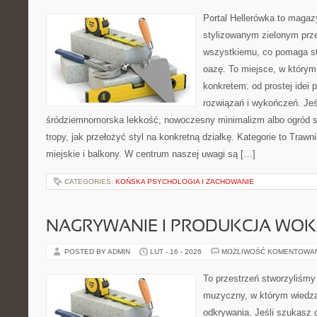
Portal Hellerówka to magaz
stylizowanym zielonym prz
wszystkiemu, co pomaga s
oazę. To miejsce, w którym
konkretem: od prostej idei
rozwiązań i wykończeń. Jeśl
śródziemnomorska lekkość, nowoczesny minimalizm albo ogród sk
tropy, jak przełożyć styl na konkretną działkę. Kategorie to Trawn
miejskie i balkony. W centrum naszej uwagi są […]
CATEGORIES:
KOŃSKA PSYCHOLOGIA I ZACHOWANIE
NAGRYWANIE I PRODUKCJA WO
POSTED BY ADMIN
LUT - 16 - 2026
MOŻLIWOŚĆ KOMENTOWA
To przestrzeń stworzyliśmy
muzyczny, w którym wiedza
odkrywania. Jeśli szukasz c