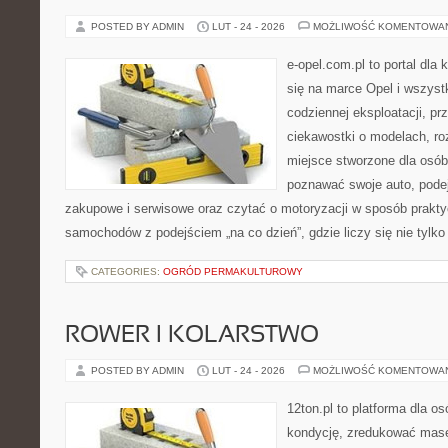
POSTED BY ADMIN
LUT - 24 - 2026
MOŻLIWOŚĆ KOMENTOWA
e-opel.com.pl to portal dla 
się na marce Opel i wszyst
codziennej eksploatacji, pr
ciekawostki o modelach, ro
miejsce stworzone dla osób
poznawać swoje auto, pode
zakupowe i serwisowe oraz czytać o motoryzacji w sposób prakty
samochodów z podejściem „na co dzień”, gdzie liczy się nie tylko 
CATEGORIES:
OGRÓD PERMAKULTUROWY
ROWER I KOLARSTWO
POSTED BY ADMIN
LUT - 24 - 2026
MOŻLIWOŚĆ KOMENTOWA
12ton.pl to platforma dla o
kondycję, zredukować masę 