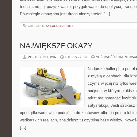
techniczne: jej pozyskiwanie, przygotowanie do spożycia, transpor
Równolegle omawiana jest droga nieczystości: […]
CATEGORIES:
EXCELRAPORT
NAJWIĘKSZE OKAZY
POSTED BY ADMIN
LUT - 25 - 2026
MOŻLIWOŚĆ KOMENTOWA
Nadorsze-haller.pl to portal
z myślą o osobach, dla któ
czymś więcej niż tylko we
miejsce, w którym praktyka
tekst ma pomagać łowić sku
satysfakcją. Jeśli szukasz 
uporządkować swoje podejście do zestawów, albo po prostu lubisz
wędkarskich realiach, znajdziesz tu czytelną bazę wiedzy. Nowoś
[…]