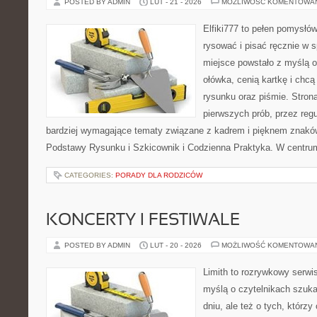
POSTED BY ADMIN
LUT - 21 - 2026
MOŻLIWOŚĆ KOMENTOWA
Elfiki777 to pełen pomysłów
rysować i pisać ręcznie w 
miejsce powstało z myślą o
ołówka, cenią kartkę i chc
rysunku oraz piśmie. Stron
pierwszych prób, przez regu
bardziej wymagające tematy związane z kadrem i pięknem znaków
Podstawy Rysunku i Szkicownik i Codzienna Praktyka. W centru
CATEGORIES:
PORADY DLA RODZICÓW
KONCERTY I FESTIWALE
POSTED BY ADMIN
LUT - 20 - 2026
MOŻLIWOŚĆ KOMENTOWA
Limith to rozrywkowy serwi
myślą o czytelnikach szuk
dniu, ale też o tych, którz