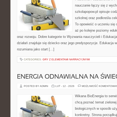
nauczanie łączy się z wych
szkolapopow.pl opisuje cod
szkolnej oraz podkreśla cele
To opowieść o uczeniu się
aż po kolejne poziomy eduk
oraz rozwoju. Dobre kategorie to Wyzwania nauczycieli i Edukac
działań znajduje się dziecko oraz jego predyspozycje. Edukacja 
rozumiana jako start […]
CATEGORIES:
GRY Z ELEMENTAMI NARRACYJNYMI
ENERGIA ODNAWIALNA NA ŚWIE
POSTED BY ADMIN
LUT - 12 - 2026
MOŻLIWOŚĆ KOMENTOWA
Wikana BioEnergia to serwi
chcą poznać temat zielonej
biologicznych w sposób uży
konkretny. Strona porządku