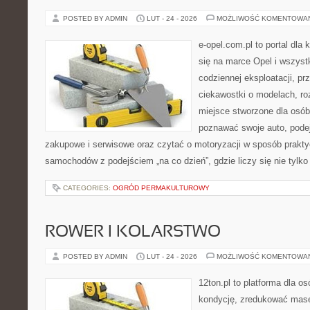
POSTED BY ADMIN
LUT - 24 - 2026
MOŻLIWOŚĆ KOMENTOWA
e-opel.com.pl to portal dla 
się na marce Opel i wszyst
codziennej eksploatacji, pr
ciekawostki o modelach, ro
miejsce stworzone dla osób
poznawać swoje auto, pode
zakupowe i serwisowe oraz czytać o motoryzacji w sposób prakty
samochodów z podejściem „na co dzień”, gdzie liczy się nie tylko 
CATEGORIES:
OGRÓD PERMAKULTUROWY
ROWER I KOLARSTWO
POSTED BY ADMIN
LUT - 24 - 2026
MOŻLIWOŚĆ KOMENTOWA
12ton.pl to platforma dla o
kondycję, zredukować masę 