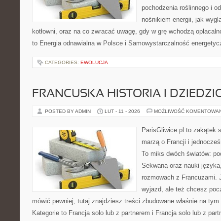
pochodzenia roślinnego i 
nośnikiem energii, jak wygl
kotłowni, oraz na co zwracać uwagę, gdy w grę wchodzą opłacaln
to Energia odnawialna w Polsce i Samowystarczalność energetyc
CATEGORIES:
EWOLUCJA
FRANCUSKA HISTORIA I DZIEDZ
POSTED BY ADMIN
LUT - 11 - 2026
MOŻLIWOŚĆ KOMENTOWA
ParisGliwice.pl to zakątek 
marzą o Francji i jednocześ
To miks dwóch światów: po
Sekwaną oraz nauki języka
rozmowach z Francuzami. J
wyjazd, ale też chcesz pocz
mówić pewniej, tutaj znajdziesz treści zbudowane właśnie na ty
Kategorie to Francja solo lub z partnerem i Francja solo lub z par