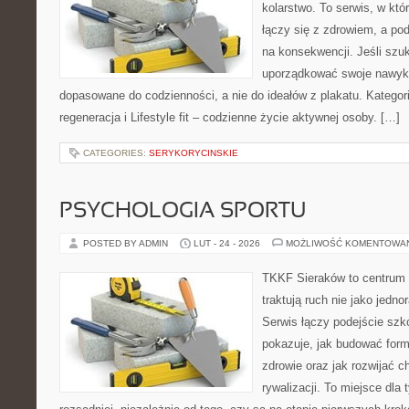
kolarstwo. To serwis, w kt
łączy się z zdrowiem, a pod
na konsekwencji. Jeśli szu
uporządkować swoje nawyki, 
dopasowane do codzienności, a nie do ideałów z plakatu. Kategori
regeneracja i Lifestyle fit – codzienne życie aktywnej osoby. […]
CATEGORIES:
SERYKORYCINSKIE
PSYCHOLOGIA SPORTU
POSTED BY ADMIN
LUT - 24 - 2026
MOŻLIWOŚĆ KOMENTOWA
TKKF Sieraków to centrum w
traktują ruch nie jako jedno
Serwis łączy podejście szk
pokazuje, jak budować form
zdrowie oraz jak rozwijać 
rywalizacji. To miejsce dla