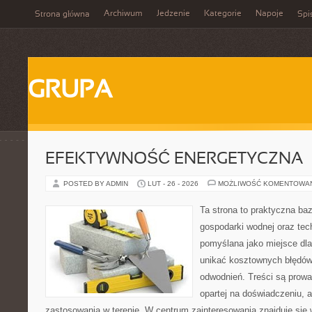
Archiwum
Jedzenie
Kategorie
Napoje
Strona główna
Spi
GRUPA
EFEKTYWNOŚĆ ENERGETYCZNA
POSTED BY ADMIN
LUT - 26 - 2026
MOŻLIWOŚĆ KOMENTOWA
Ta strona to praktyczna ba
gospodarki wodnej oraz tech
pomyślana jako miejsce dla
unikać kosztownych błędów
odwodnień. Treści są prow
opartej na doświadczeniu, a
zastosowania w terenie. W centrum zainteresowania znajduje się