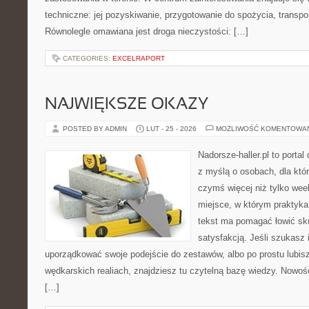
techniczne: jej pozyskiwanie, przygotowanie do spożycia, transpor
Równolegle omawiana jest droga nieczystości: […]
CATEGORIES:
EXCELRAPORT
NAJWIĘKSZE OKAZY
POSTED BY ADMIN
LUT - 25 - 2026
MOŻLIWOŚĆ KOMENTOWA
Nadorsze-haller.pl to portal
z myślą o osobach, dla któ
czymś więcej niż tylko we
miejsce, w którym praktyka
tekst ma pomagać łowić sku
satysfakcją. Jeśli szukasz 
uporządkować swoje podejście do zestawów, albo po prostu lubisz
wędkarskich realiach, znajdziesz tu czytelną bazę wiedzy. Nowoś
[…]