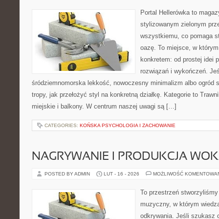
Portal Hellerówka to magaz
stylizowanym zielonym prz
wszystkiemu, co pomaga s
oazę. To miejsce, w którym
konkretem: od prostej idei
rozwiązań i wykończeń. Jeśl
śródziemnomorska lekkość, nowoczesny minimalizm albo ogród sk
tropy, jak przełożyć styl na konkretną działkę. Kategorie to Trawn
miejskie i balkony. W centrum naszej uwagi są […]
CATEGORIES:
KOŃSKA PSYCHOLOGIA I ZACHOWANIE
NAGRYWANIE I PRODUKCJA WO
POSTED BY ADMIN
LUT - 16 - 2026
MOŻLIWOŚĆ KOMENTOWA
To przestrzeń stworzyliśmy
muzyczny, w którym wiedza
odkrywania. Jeśli szukasz c