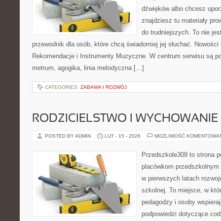
dźwięków albo chcesz upo
znajdziesz tu materiały pr
do trudniejszych. To nie jes
przewodnik dla osób, które chcą świadomiej jej słuchać. Nowości 
Rekomendacje i Instrumenty Muzyczne. W centrum serwisu są pod
metrum, agogika, linia melodyczna […]
CATEGORIES:
ZABAWA I ROZWÓJ
RODZICIELSTWO I WYCHOWANIE
POSTED BY ADMIN
LUT - 15 - 2026
MOŻLIWOŚĆ KOMENTOWA
Przedszkole309 to strona 
placówkom przedszkolnym o
w pierwszych latach rozwoj
szkolnej. To miejsce, w kt
pedagodzy i osoby wspieraj
podpowiedzi dotyczące cod