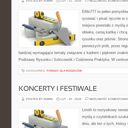
POSTED BY ADMIN
LUT - 21 - 2026
MOŻLIWOŚĆ KOMENTOWA
Elfiki777 to pełen pomysłów
rysować i pisać ręcznie w 
miejsce powstało z myślą o
ołówka, cenią kartkę i chc
rysunku oraz piśmie. Stron
pierwszych prób, przez regu
bardziej wymagające tematy związane z kadrem i pięknem znaków
Podstawy Rysunku i Szkicownik i Codzienna Praktyka. W centru
CATEGORIES:
PORADY DLA RODZICÓW
KONCERTY I FESTIWALE
POSTED BY ADMIN
LUT - 20 - 2026
MOŻLIWOŚĆ KOMENTOWA
Limith to rozrywkowy serwi
myślą o czytelnikach szuk
dniu, ale też o tych, którz