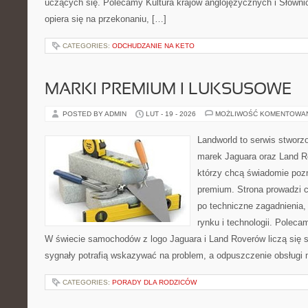
uczących się. Polecamy Kultura krajów anglojęzycznych i Słownic
opiera się na przekonaniu, […]
CATEGORIES:
ODCHUDZANIE NA KETO
MARKI PREMIUM I LUKSUSOWE
POSTED BY ADMIN
LUT - 19 - 2026
MOŻLIWOŚĆ KOMENTOWA
Landworld to serwis stworz
marek Jaguara oraz Land Ro
którzy chcą świadomie poz
premium. Strona prowadzi 
po techniczne zagadnienia,
rynku i technologii. Polec
W świecie samochodów z logo Jaguara i Land Roverów liczą się 
sygnały potrafią wskazywać na problem, a odpuszczenie obsługi 
CATEGORIES:
PORADY DLA RODZICÓW