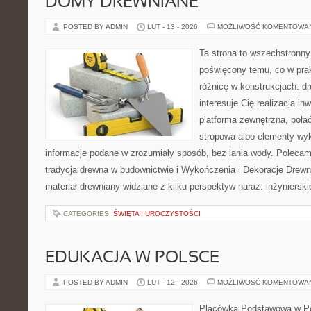
DOMY DREWNIANE
POSTED BY ADMIN
LUT - 13 - 2026
MOŻLIWOŚĆ KOMENTOWA
Ta strona to wszechstronny
poświęcony temu, co w prak
różnicę w konstrukcjach: d
interesuje Cię realizacja in
platforma zewnętrzna, poł
stropowa albo elementy wy
informacje podane w zrozumiały sposób, bez lania wody. Polecamy
tradycja drewna w budownictwie i Wykończenia i Dekoracje Drewn
materiał drewniany widziane z kilku perspektyw naraz: inżynierski
CATEGORIES:
ŚWIĘTA I UROCZYSTOŚCI
EDUKACJA W POLSCE
POSTED BY ADMIN
LUT - 12 - 2026
MOŻLIWOŚĆ KOMENTOWA
Placówka Podstawowa w Po