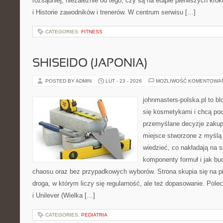
rozsądniej, niezależnie od tego, czy są na etapie pierwszych kro
i Historie zawodników i trenerów. W centrum serwisu […]
CATEGORIES:
FITNESS
SHISEIDO (JAPONIA)
POSTED BY ADMIN
LUT - 23 - 2026
MOŻLIWOŚĆ KOMENTOWA
johnmasters-polska.pl to blo
się kosmetykami i chcą po
przemyślane decyzje zakup
miejsce stworzone z myślą o
wiedzieć, co nakładają na sk
komponenty formuł i jak bu
chaosu oraz bez przypadkowych wyborów. Strona skupia się na pi
droga, w którym liczy się regularność, ale też dopasowanie. Pole
i Unilever (Wielka […]
CATEGORIES:
PEDIATRIA