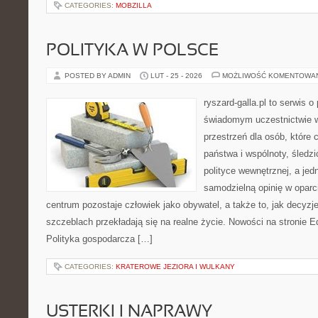
CATEGORIES:
MOBZILLA
POLITYKA W POLSCE
POSTED BY ADMIN
LUT - 25 - 2026
MOŻLIWOŚĆ KOMENTOWA
ryszard-galla.pl to serwis o 
świadomym uczestnictwie w
przestrzeń dla osób, któr
państwa i wspólnoty, śledz
polityce wewnętrznej, a je
samodzielną opinię w oparci
centrum pozostaje człowiek jako obywatel, a także to, jak decy
szczeblach przekładają się na realne życie. Nowości na stronie E
Polityka gospodarcza […]
CATEGORIES:
KRATEROWE JEZIORA I WULKANY
USTERKI I NAPRAWY