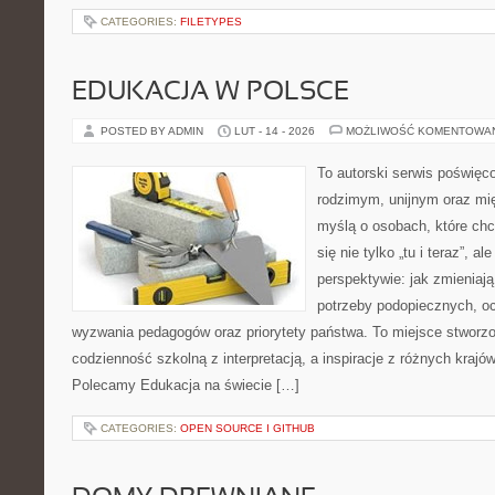
CATEGORIES:
FILETYPES
EDUKACJA W POLSCE
POSTED BY ADMIN
LUT - 14 - 2026
MOŻLIWOŚĆ KOMENTOWA
To autorski serwis poświęco
rodzimym, unijnym oraz m
myślą o osobach, które chc
się nie tylko „tu i teraz”, a
perspektywie: jak zmieniają
potrzeby podopiecznych, oc
wyzwania pedagogów oraz priorytety państwa. To miejsce stworzo
codzienność szkolną z interpretacją, a inspiracje z różnych krajó
Polecamy Edukacja na świecie […]
CATEGORIES:
OPEN SOURCE I GITHUB