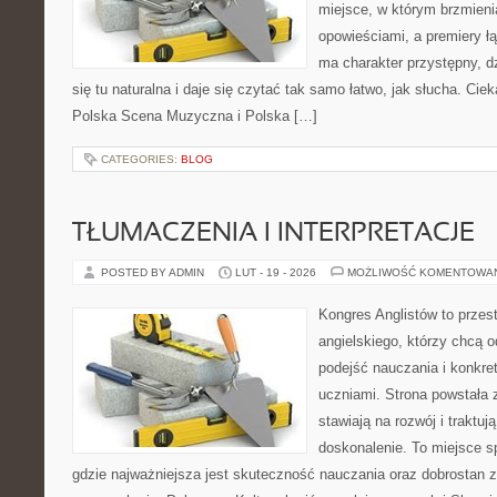
miejsce, w którym brzmieni
opowieściami, a premiery ł
ma charakter przystępny, 
się tu naturalna i daje się czytać tak samo łatwo, jak słucha. Ciek
Polska Scena Muzyczna i Polska […]
CATEGORIES:
BLOG
TŁUMACZENIA I INTERPRETACJE
POSTED BY ADMIN
LUT - 19 - 2026
MOŻLIWOŚĆ KOMENTOWA
Kongres Anglistów to przest
angielskiego, którzy chcą 
podejść nauczania i konkre
uczniami. Strona powstała 
stawiają na rozwój i traktuj
doskonalenie. To miejsce spo
gdzie najważniejsza jest skuteczność nauczania oraz dobrostan z