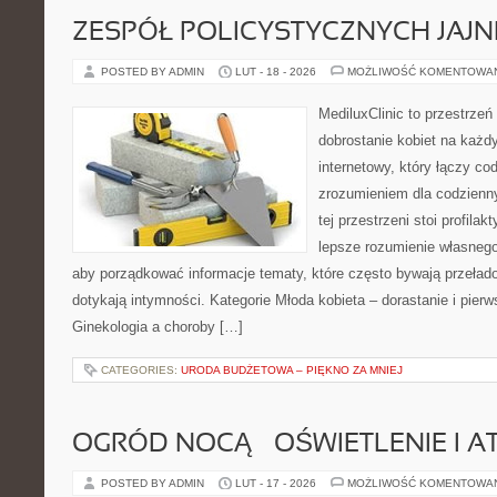
ZESPÓŁ POLICYSTYCZNYCH JAJN
POSTED BY ADMIN
LUT - 18 - 2026
MOŻLIWOŚĆ KOMENTOWA
MediluxClinic to przestrzeń
dobrostanie kobiet na każd
internetowy, który łączy c
zrozumieniem dla codzienn
tej przestrzeni stoi profila
lepsze rozumienie własnego
aby porządkować informacje tematy, które często bywają przeła
dotykają intymności. Kategorie Młoda kobieta – dorastanie i pierw
Ginekologia a choroby […]
CATEGORIES:
URODA BUDŻETOWA – PIĘKNO ZA MNIEJ
OGRÓD NOCĄ – OŚWIETLENIE I 
POSTED BY ADMIN
LUT - 17 - 2026
MOŻLIWOŚĆ KOMENTOWA