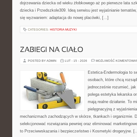
dojrzewania dziecka od wieku żłobkowego aż po pierwsze lata sz
dziecka i Przedszkole309. Ideą serwisu jest wyjaśnianie tematów, 
się wyzwaniem: adaptacja do nowej placówki, […]
CATEGORIES:
HISTORIA MUZYKI
ZABIEGI NA CIAŁO
POSTED BY ADMIN
LUT - 15 - 2026
MOŻLIWOŚĆ KOMENTOWA
Estetica-Endermologia to s
osobach, które chcą rozsąd
jednocześnie rozumieć, jak
polega estetyka lekarska or
mają realne działanie. To m
pielęgnacyjną z wyjaśnieni
mechanizmach zachodzących w skórze, tkankach i organizmie. D
selekcjonować rozwiązania pewniej oraz eliminować marketingowe
to Przeciwwskazania i bezpieczeństwo i Kosmetyki drogeryjne. [