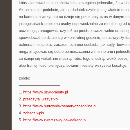
który alarmował mieszkańców lub szczególna jednostkę, że w dan
Aktualnie jest podobnie, ale na dodatek użytkuje się właśnie moni
na kamerach wszystko co dzieje się przez cały czas w danym m
jakiegokolwiek problemu osoby odpowiedzialne za monitoring od ra
oraz mogą zareagować, czy też po prostu zawsze wolno do danej 
spowodować co działo się w konkretnej godzinie, co uchwyciły k
ochrona mienia oraz zarazem ochrona osobista, jak sejfy, bowie
mogą znajdować się dobre pomieszczenia z monitorami i jednostka
co dzieje się wokół, nie musząc robić tego chodząc wokół poses
albo trafnej ilości pieniędzy, bowiem niestety wszystko kosztuje.
źródło:
———————————
1.
https://www.pzw-prabuty.pl
2.
przeczytaj wszystko
3.
https://www.hurtowniakosmetycznaonline.pl
4.
zobacz wpis
5.
https://www.zwarszawy-naweekend.pl