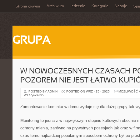
Archiwum
Jedzenie
Kategorie
Napoje
Strona główna
Spi
GRUPA
W NOWOCZESNYCH CZASACH P
POZOREM NIE JEST ŁATWO KUPI
POSTED BY ADMIN
POSTED ON WRZ - 15 - 2025
MOŻLIWOŚĆ 
WYŁĄCZONA
Zamontowanie kominka w domu wydaje się dla dużej grupy tak wy
Monitoring to jedna z w największym stopniu kultowych obecnie
ochrony mienia, zarówno na prywatnych posesjach jak oraz w firm
czas temu najbardziej popularnym sposobem ochrony był po pros