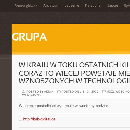
Archiwum
Jedzenie
Kategorie
Napoje
Strona główna
Spi
GRUPA
W KRAJU W TOKU OSTATNICH KI
CORAZ TO WIĘCEJ POWSTAJE MI
WZNOSZONYCH W TECHNOLOGII
POSTED BY ADMIN
POSTED ON LIS - 3 - 2025
MOŻLIWOŚĆ K
WYŁĄCZONA
W obrębie posiadłości występuje wewnętrzny podział
1.
http://bab-digital.de