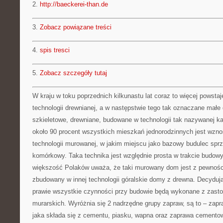
2.
http://baeckerei-than.de
3.
Zobacz powiązane treści
4.
spis tresci
5.
Zobacz szczegóły tutaj
W kraju w toku poprzednich kilkunastu lat coraz to więcej pows
technologii drewnianej, a w następstwie tego tak oznaczane małe
szkieletowe, drewniane, budowane w technologii tak nazywanej ka
około 90 procent wszystkich mieszkań jednorodzinnych jest wzn
technologii murowanej, w jakim miejscu jako bazowy budulec sprz
komórkowy. Taka technika jest względnie prosta w trakcie budowy
większość Polaków uważa, że taki murowany dom jest z pewnością
zbudowany w innej technologii góralskie domy z drewna. Decydu
prawie wszystkie czynności przy budowie będą wykonane z zas
murarskich. Wyróżnia się 2 nadrzędne grupy zapraw, są to – za
jaka składa się z cementu, piasku, wapna oraz zaprawa cemento