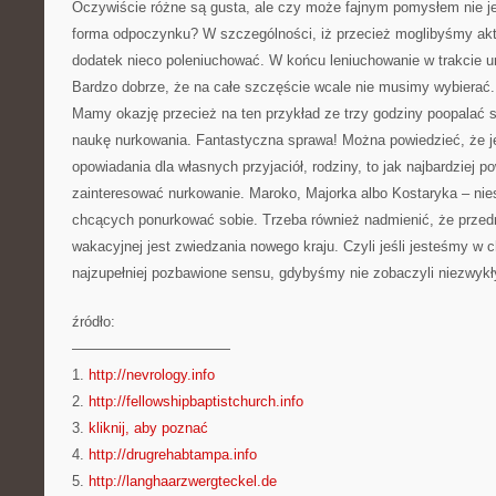
Oczywiście różne są gusta, ale czy może fajnym pomysłem nie je
forma odpoczynku? W szczególności, iż przecież moglibyśmy ak
dodatek nieco poleniuchować. W końcu leniuchowanie w trakcie ur
Bardzo dobrze, że na całe szczęście wcale nie musimy wybierać.
Mamy okazję przecież na ten przykład ze trzy godziny poopalać 
naukę nurkowania. Fantastyczna sprawa! Można powiedzieć, że je
opowiadania dla własnych przyjaciół, rodziny, to jak najbardziej p
zainteresować nurkowanie. Maroko, Majorka albo Kostaryka – nie
chcących ponurkować sobie. Trzeba również nadmienić, że przed
wakacyjnej jest zwiedzania nowego kraju. Czyli jeśli jesteśmy w 
najzupełniej pozbawione sensu, gdybyśmy nie zobaczyli niezwykły
źródło:
———————————
1.
http://nevrology.info
2.
http://fellowshipbaptistchurch.info
3.
kliknij, aby poznać
4.
http://drugrehabtampa.info
5.
http://langhaarzwergteckel.de