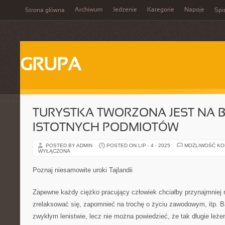
Archiwum
Jedzenie
Kategorie
Napoje
Strona główna
Spi
GRUPA
TURYSTKA TWORZONA JEST NA B
ISTOTNYCH PODMIOTÓW
POSTED BY ADMIN
POSTED ON LIP - 4 - 2025
MOŻLIWOŚĆ K
WYŁĄCZONA
Poznaj niesamowite uroki Tajlandii
Zapewne każdy ciężko pracujący człowiek chciałby przynajmniej 
zrelaksować się, zapomnieć na trochę o życiu zawodowym, itp. 
zwykłym lenistwie, lecz nie można powiedzieć, że tak długie leże