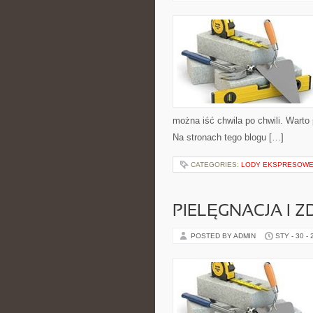
można iść chwila po chwili. Warto
Na stronach tego blogu […]
CATEGORIES:
LODY EKSPRESOWE 
PIELĘGNACJA I 
POSTED BY ADMIN
STY - 30 -