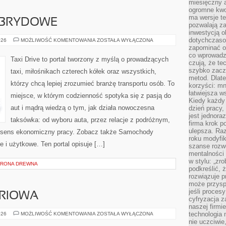
miesięczny 
ogromne kwot
ma wersje te
BRYDOWE
pozwalają z
inwestycją o
dotychczaso
SAMOCHODY
026
MOŻLIWOŚĆ KOMENTOWANIA
ZOSTAŁA WYŁĄCZONA
HYBRYDOWE
zapominać o 
co wprowadz
Taxi Drive to portal tworzony z myślą o prowadzących
czują, że te
szybko zaczn
taxi, miłośnikach czterech kółek oraz wszystkich,
metod. Dlat
którzy chcą lepiej zrozumieć branżę transportu osób. To
korzyści: mn
łatwiejsza w
miejsce, w którym codzienność spotyka się z pasją do
Kiedy każdy 
aut i mądrą wiedzą o tym, jak działa nowoczesna
dzień pracy,
jest jednora
taksówka: od wyboru auta, przez relacje z podróżnym,
firma krok p
ulepsza. Ra
i sens ekonomiczny pracy. Zobacz także Samochody
roku modyfik
i użytkowe. Ten portal opisuje […]
szanse rozwo
mentalności 
w stylu: „zr
HRONA DREWNA
podkreślić, 
rozwiązuje p
może przysp
jeśli proces
RIOWA
cyfryzacja z
naszej firmie
TECHNIKA
technologia
026
MOŻLIWOŚĆ KOMENTOWANIA
ZOSTAŁA WYŁĄCZONA
AKWARIOWA
nie uczciwi