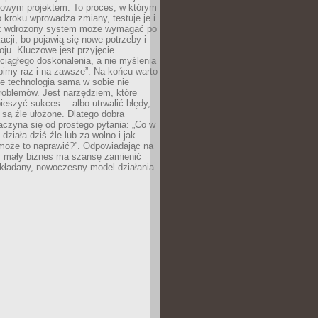
zowym projektem. To proces, w którym
o kroku wprowadza zmiany, testuje je i
z wdrożony system może wymagać po
acji, bo pojawią się nowe potrzeby i
ju. Kluczowe jest przyjęcie
ciągłego doskonalenia, a nie myślenia
obimy raz i na zawsze”. Na końcu warto
że technologia sama w sobie nie
roblemów. Jest narzędziem, które
ieszyć sukces… albo utrwalić błędy,
y są źle ułożone. Dlatego dobra
aczyna się od prostego pytania: „Co w
 działa dziś źle lub za wolno i jak
 może to naprawić?”. Odpowiadając na
e, mały biznes ma szansę zamienić
kładany, nowoczesny model działania.