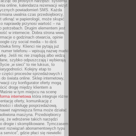
zacząć od prostych narzędzi: systemu
nia online, kalendarza rezerwacji wizyt
tycznych powiadomień SMS. Każda
zmiana uwalnia czas przedsiębiorcy,
t utknąć w papierologii, może skupić
co naprawdę przynosi wartość – na
ego potrzebach. Drugim elementem jest
ość w internecie. Dobra strona www,
ormacje o godzinach otwarcia, opinie
oogle czy social media – to dziś
tówka firmy. Klienci nie pytają już
 numer telefonu – wpisują nazwę marki
kę. Jeśli nic nie znajdują albo widzą
dane, szybko odpuszczają i wybierają
ycie „w sieci” to nie luksus, to
arygodności. Kolejny etap to
ie części procesów sprzedażowych i
do świata online. Sklep internetowy,
wacji czy konfigurator oferty mogą
ócić drogę między klientem a
Właśnie w tym miejscu na scenę
tforma internetowa
która integruje różne
zentację oferty, komunikację z
atności i obsługę posprzedażową.
nawet najmniejsza firma może działać
aoliwiona maszyna. Przedsiębiorcy
się, że wdrożenie takich narzędzi
zo drogie i skomplikowane. Tymczasem
 jest rozwiązań abonamentowych typu
a service”, gdzie płaci się niewielki