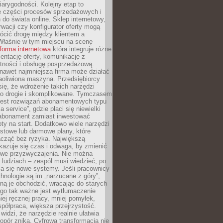
arygodności. Kolejny etap to
ie części procesów sprzedażowych i
do świata online. Sklep internetowy,
wacji czy konfigurator oferty mogą
ócić drogę między klientem a
Właśnie w tym miejscu na scenę
tforma internetowa
która integruje różne
zentację oferty, komunikację z
atności i obsługę posprzedażową.
nawet najmniejsza firma może działać
aoliwiona maszyna. Przedsiębiorcy
się, że wdrożenie takich narzędzi
zo drogie i skomplikowane. Tymczasem
 jest rozwiązań abonamentowych typu
a service”, gdzie płaci się niewielki
abonament zamiast inwestować
y na start. Dodatkowo wiele narzędzi
stowe lub darmowe plany, które
acząć bez ryzyka. Największą
kazuje się czas i odwaga, by zmienić
we przyzwyczajenia. Nie można
ludziach – zespół musi wiedzieć, po
a się nowe systemy. Jeśli pracownicy
chnologie są im „narzucane z góry”,
ą je obchodzić, wracając do starych
ego tak ważne jest wytłumaczenie
iej ręcznej pracy, mniej pomyłek,
spółpraca, większa przejrzystość.
widzi, że narzędzie realnie ułatwia
 opór znika. Cyfrowa transformacja nie