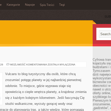
ie
Kategorie
Napoje
Tagi
Spis Treści
SUB
Cyfrowa tra
kojarzyła si
KANIONY
026
MOŻLIWOŚĆ KOMENTOWANIA
ZOSTAŁA WYŁĄCZONA
budżetami i 
Tymczasem to
Vulcans to blog turystyczny dla osób, które chcą
dziś najwię
wykorzystani
zrozumieć potęgę planety w jej najbardziej pierwotnej
biznesów cor
obecności w s
odsłonie. To miejsce, gdzie wyprawa staje się
nawet o utrz
opowieścią o cieple wnętrza planety, a krajobraz zmienia
oferty online
szybkiego kon
się z każdym kolejnym kilometrem. Jeśli fascynują Cię
Pierwszym k
stożki wulkaniczne, wyrzuty gorącej wody oraz
zrozumienie,
„gadżetów”,
piracje do planowania tras, a także wiedzę, które pomagają