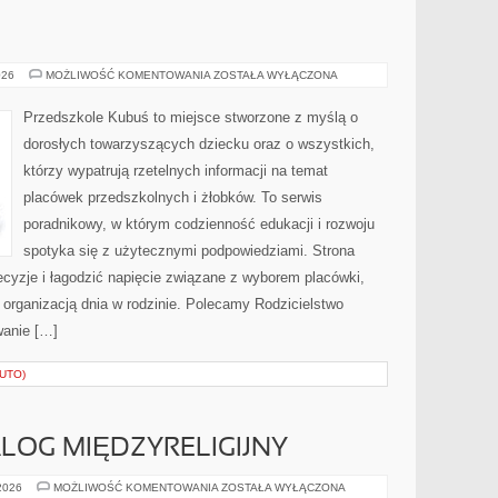
WYBÓR
026
MOŻLIWOŚĆ KOMENTOWANIA
ZOSTAŁA WYŁĄCZONA
ŻŁOBKA
Przedszkole Kubuś to miejsce stworzone z myślą o
dorosłych towarzyszących dziecku oraz o wszystkich,
którzy wypatrują rzetelnych informacji na temat
placówek przedszkolnych i żłobków. To serwis
poradnikowy, w którym codzienność edukacji i rozwoju
spotyka się z użytecznymi podpowiedziami. Strona
cyzje i łagodzić napięcie związane z wyborem placówki,
 organizacją dnia w rodzinie. Polecamy Rodzicielstwo
owanie […]
AUTO)
ALOG MIĘDZYRELIGIJNY
EKUMENIZM
 2026
MOŻLIWOŚĆ KOMENTOWANIA
ZOSTAŁA WYŁĄCZONA