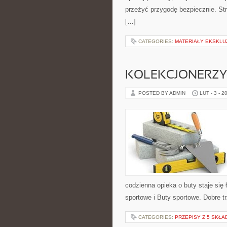
przeżyć przygodę bezpiecznie. Str
[…]
CATEGORIES:
MATERIAŁY EKSKL
KOLEKCJONERZY 
POSTED BY ADMIN
LUT - 3 - 2
codzienna opieka o buty staje się 
sportowe i Buty sportowe. Dobre tr
CATEGORIES:
PRZEPISY Z 5 SKŁ