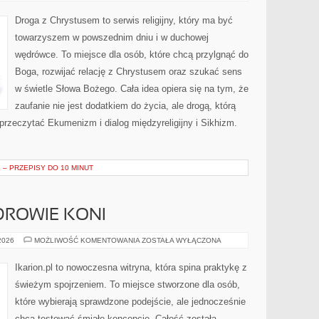
I
DIALOG
MIĘDZYRELIGIJNY
Droga z Chrystusem to serwis religijny, który ma być
towarzyszem w powszednim dniu i w duchowej
wędrówce. To miejsce dla osób, które chcą przylgnąć do
Boga, rozwijać relację z Chrystusem oraz szukać sens
w świetle Słowa Bożego. Cała idea opiera się na tym, że
zaufanie nie jest dodatkiem do życia, ale drogą, którą
 przeczytać Ekumenizm i dialog międzyreligijny i Sikhizm.
– PRZEPISY DO 10 MINUT
ZDROWIE KONI
PIELĘGNACJA
 2026
MOŻLIWOŚĆ KOMENTOWANIA
ZOSTAŁA WYŁĄCZONA
I
ZDROWIE
KONI
Ikarion.pl to nowoczesna witryna, która spina praktykę z
świeżym spojrzeniem. To miejsce stworzone dla osób,
które wybierają sprawdzone podejście, ale jednocześnie
chcą testować śmiałe koncepcje. Całość została