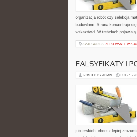
organizacja robót czy selekcja mat
budowlane. Strona koncentruje się
wskazówki. W treściach pojawiają
CATEGORIES:
ZERO-WASTE W KUC
FALSYFIKATY I P
POSTED BY ADMIN
LUT - 1 - 2
jubilerskich, chcesz lepiej zrozu