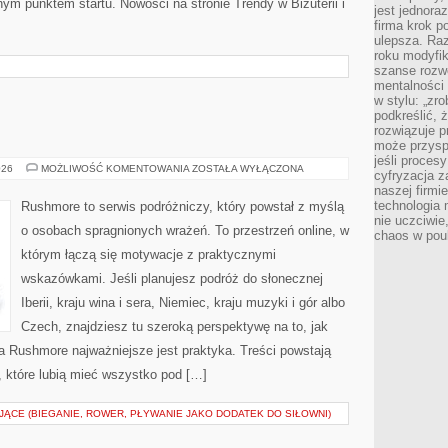
lnym punktem startu. Nowości na stronie Trendy w Biżuterii i
jest jednora
firma krok p
ulepsza. Ra
roku modyfik
szanse rozwo
mentalności 
w stylu: „zr
podkreślić, 
rozwiązuje p
może przysp
jeśli proces
WĘGRY
026
MOŻLIWOŚĆ KOMENTOWANIA
ZOSTAŁA WYŁĄCZONA
cyfryzacja z
naszej firmie
technologia
Rushmore to serwis podróżniczy, który powstał z myślą
nie uczciwi
o osobach spragnionych wrażeń. To przestrzeń online, w
chaos w pou
którym łączą się motywacje z praktycznymi
wskazówkami. Jeśli planujesz podróż do słonecznej
Iberii, kraju wina i sera, Niemiec, kraju muzyki i gór albo
Czech, znajdziesz tu szeroką perspektywę na to, jak
a Rushmore najważniejsze jest praktyka. Treści powstają
które lubią mieć wszystko pod […]
ĄCE (BIEGANIE, ROWER, PŁYWANIE JAKO DODATEK DO SIŁOWNI)