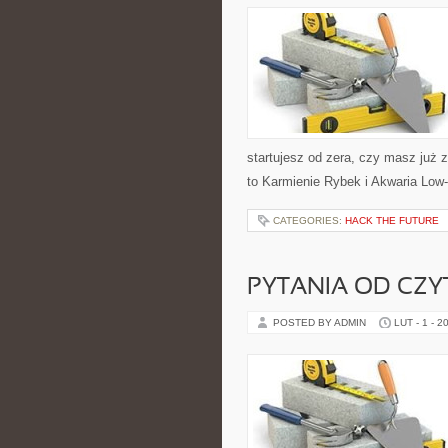
startujesz od zera, czy masz już 
to Karmienie Rybek i Akwaria Low
CATEGORIES:
HACK THE FUTURE
PYTANIA OD CZ
POSTED BY ADMIN
LUT - 1 - 2