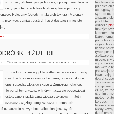
rozumieć, jak funkcjonuje budowa, i podejmować lepsze
fundament wi
przeniesien
decyzje w tematach takich jak eksploatacja maszyn,
obsługowych 
system rezer
eriałów. Polecamy Ogrody i mała architektura i Materiały
znacznie skr
 na praktyce: zamiast pustych haseł dostajesz mięsiste
produktem. 
wkracza
pla
 […]
funkcje: pre
klientem, pł
Dzięki temu 
HNI
jak dobrze n
często boją 
będzie bard
rynek pełen
ODRÓBKI BIŻUTERII
„software as 
miesięczny 
FALSYFIKATY
026
MOŻLIWOŚĆ KOMENTOWANIA
ZOSTAŁA WYŁĄCZONA
ogromne kwot
I
ma wersje te
PODRÓBKI
pozwalają z
BIŻUTERII
Strona Godziszewscy.pl to platforma tworzone z myślą
inwestycją o
o osobach, które interesuje biżuteria, obrączki ślubne
dotychczaso
zapominać o 
oraz sprzedaż złota do skupu w Zamościu i okolicach.
co wprowadz
czują, że te
To portal tematyczny, w którym łączą się podpowiedzi
szybko zaczn
estetyczne z praktyczną wiedzą zakupowymi. Jeśli
metod. Dlat
korzyści: mn
szukasz zwięzłego drogowskazu po tematach
łatwiejsza w
mieć oznaczenia na wyrobach albo planujesz wybór
Kiedy każdy 
dzień pracy,