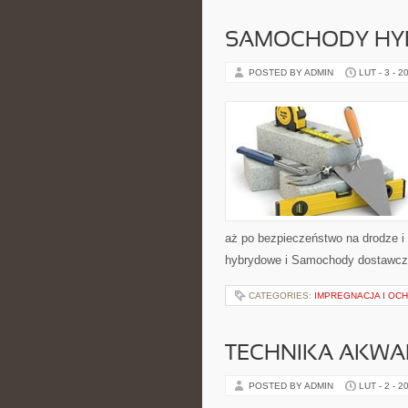
SAMOCHODY HY
POSTED BY ADMIN
LUT - 3 - 2
aż po bezpieczeństwo na drodze 
hybrydowe i Samochody dostawcze 
CATEGORIES:
IMPREGNACJA I OC
TECHNIKA AKWA
POSTED BY ADMIN
LUT - 2 - 2