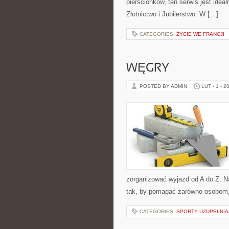
pierścionków, ten serwis jest idea
Złotnictwo i Jubilerstwo. W […]
CATEGORIES:
ŻYCIE WE FRANCJI
WĘGRY
POSTED BY ADMIN
LUT - 1 - 2
zorganizować wyjazd od A do Z. N
tak, by pomagać zarówno osobom, 
CATEGORIES:
SPORTY UZUPEŁNIAJ