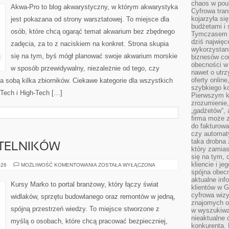
chaos w pou
Akwa-Pro to blog akwarystyczny, w którym akwarystyka
Cyfrowa tra
kojarzyła si
jest pokazana od strony warsztatowej. To miejsce dla
budżetami i 
osób, które chcą ogarąć temat akwarium bez zbędnego
Tymczasem to
dziś najwię
zadęcia, za to z naciskiem na konkret. Strona skupia
wykorzystani
się na tym, byś mógł planować swoje akwarium morskie
biznesów cor
obecności w s
w sposób przewidywalny, niezależnie od tego, czy
nawet o utrz
oferty online
za sobą kilka zbiorników. Ciekawe kategorie dla wszystkich
szybkiego kon
-Tech i High-Tech […]
Pierwszym k
zrozumienie,
„gadżetów”,
firma może 
do fakturowa
czy automa
taka drobna 
YTELNIKÓW
który zamias
się na tym, 
kliencie i j
PYTANIA
026
MOŻLIWOŚĆ KOMENTOWANIA
ZOSTAŁA WYŁĄCZONA
OD
spójna obecn
CZYTELNIKÓW
aktualne inf
Kursy Marko to portal branżowy, który łączy świat
klientów w G
cyfrowa wizy
widlaków, sprzętu budowlanego oraz remontów w jedną,
znajomych o
spójną przestrzeń wiedzy. To miejsce stworzone z
w wyszukiwar
nieaktualne 
myślą o osobach, które chcą pracować bezpieczniej,
konkurenta. B