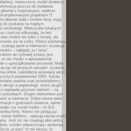
kładany, nowoczesny model działania.
nsformacja jeszcze do niedawna
ę głównie z korporacjami, wielkimi
skomplikowanymi projektami IT.
 właśnie małe i średnie firmy mają
cej do zyskania na mądrym
u technologii. Właściciele lokalnych
az częściej odkrywają, że bez
ieci trudno nie tylko o rozwój, ale
ymanie się na rynku. Klienci porównują
, szukają opinii w internecie i oczekują
taktu – najlepiej „tu i teraz”.
rokiem do cyfrowej zmiany jest
 że nie chodzi o wprowadzenie
 ale o uporządkowanie procesów. Mała
zacząć od prostych narzędzi: systemu
nia online, kalendarza rezerwacji wizyt
tycznych powiadomień SMS. Każda
zmiana uwalnia czas przedsiębiorcy,
t utknąć w papierologii, może skupić
co naprawdę przynosi wartość – na
ego potrzebach. Drugim elementem jest
ość w internecie. Dobra strona www,
ormacje o godzinach otwarcia, opinie
oogle czy social media – to dziś
tówka firmy. Klienci nie pytają już
 numer telefonu – wpisują nazwę marki
kę. Jeśli nic nie znajdują albo widzą
dane, szybko odpuszczają i wybierają
ycie „w sieci” to nie luksus, to