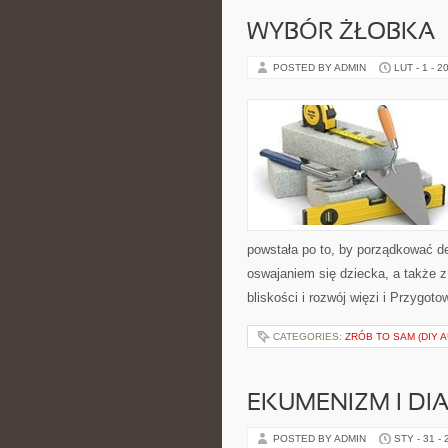
WYBÓR ŻŁOBKA
POSTED BY ADMIN
LUT - 1 - 2
powstała po to, by porządkować de
oswajaniem się dziecka, a także z
bliskości i rozwój więzi i Przygot
CATEGORIES:
ZRÓB TO SAM (DIY 
EKUMENIZM I DI
POSTED BY ADMIN
STY - 31 -