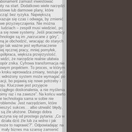
abonament zamiast inwestować
y na start. Dodatkowo wiele narzędzi
stowe lub darmowe plany, które
acząć bez ryzyka. Największą
kazuje się czas i odwaga, by zmienić
we przyzwyczajenia. Nie można
ludziach – zespół musi wiedzieć, po
a się nowe systemy. Jeśli pracownicy
chnologie są im „narzucane z góry”,
ą je obchodzić, wracając do starych
ego tak ważne jest wytłumaczenie
iej ręcznej pracy, mniej pomyłek,
spółpraca, większa przejrzystość.
widzi, że narzędzie realnie ułatwia
 opór znika. Cyfrowa transformacja nie
zowym projektem. To proces, w którym
o kroku wprowadza zmiany, testuje je i
z wdrożony system może wymagać po
acji, bo pojawią się nowe potrzeby i
ju. Kluczowe jest przyjęcie
ciągłego doskonalenia, a nie myślenia
obimy raz i na zawsze”. Na końcu warto
że technologia sama w sobie nie
roblemów. Jest narzędziem, które
ieszyć sukces… albo utrwalić błędy,
y są źle ułożone. Dlatego dobra
aczyna się od prostego pytania: „Co w
 działa dziś źle lub za wolno i jak
 może to naprawić?”. Odpowiadając na
e, mały biznes ma szansę zamienić