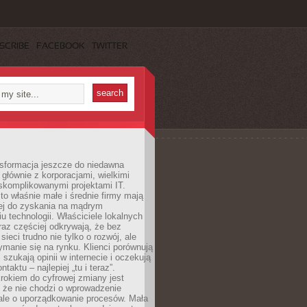
SCRIBE
FACEBOOK
TWITTER
nsformacja jeszcze do niedawna
ę głównie z korporacjami, wielkimi
skomplikowanymi projektami IT.
 właśnie małe i średnie firmy mają
cej do zyskania na mądrym
u technologii. Właściciele lokalnych
az częściej odkrywają, że bez
ieci trudno nie tylko o rozwój, ale
ymanie się na rynku. Klienci porównują
, szukają opinii w internecie i oczekują
taktu – najlepiej „tu i teraz”.
rokiem do cyfrowej zmiany jest
 że nie chodzi o wprowadzenie
 ale o uporządkowanie procesów. Mała