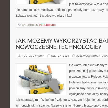
jest towarzyszyć w taki sp
się namacalna, a modlitwa i refleksja przenikały dom, rozmowy, de
Zobacz również: Świadectwa wiary i […]
CATEGORIES:
PEREGRINOS
JAK MOŻEMY WYKORZYSTAĆ BA
NOWOCZESNE TECHNOLOGIE?
POSTED BY ADMIN
CZE - 27 - 2025
MOŻLIWOŚĆ KOMENTOWA
Co warto robić we własnym 
powszechniej poruszanym 
pracowników w Polsce. Fakt
Polaków faktycznie mogłab
powinniśmy zwrócić uwagę,
wydajność chociażby naszy
tak naprawdę mit. W końcu fryzjerka w naszym kraju nie jest bardzi
w monachijskim salonie. Najzwyczajniej Niemka bierze sporo więc