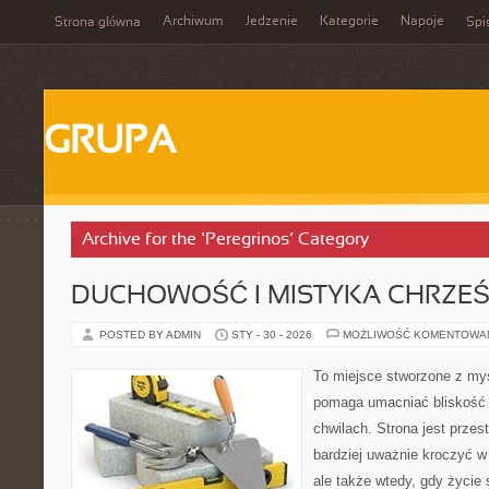
Archiwum
Jedzenie
Kategorie
Napoje
Strona główna
Spi
GRUPA
Archive for the ‘Peregrinos’ Category
DUCHOWOŚĆ I MISTYKA CHRZEŚ
POSTED BY ADMIN
STY - 30 - 2026
MOŻLIWOŚĆ KOMENTOWA
To miejsce stworzone z myś
pomaga umacniać bliskość
chwilach. Strona jest przes
bardziej uważnie kroczyć w 
ale także wtedy, gdy życie 