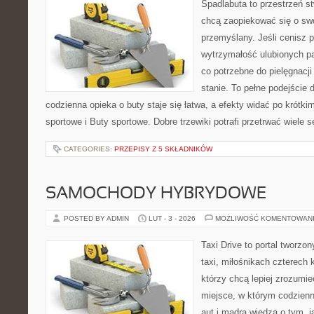
Spadlabuta to przestrzeń st
chcą zaopiekować się o sw
przemyślany. Jeśli cenisz p
wytrzymałość ulubionych pa
co potrzebne do pielęgnacj
stanie. To pełne podejście 
codzienna opieka o buty staje się łatwa, a efekty widać po krótki
sportowe i Buty sportowe. Dobre trzewiki potrafi przetrwać wiele 
CATEGORIES:
PRZEPISY Z 5 SKŁADNIKÓW
SAMOCHODY HYBRYDOWE
POSTED BY ADMIN
LUT - 3 - 2026
MOŻLIWOŚĆ KOMENTOWAN
Taxi Drive to portal tworz
taxi, miłośnikach czterech 
którzy chcą lepiej zrozumie
miejsce, w którym codzienn
aut i mądrą wiedzą o tym, 