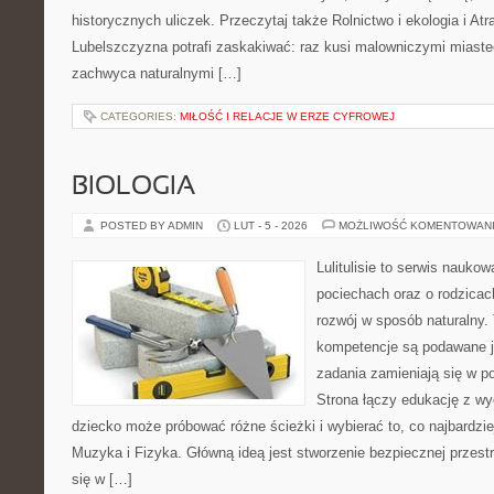
historycznych uliczek. Przeczytaj także Rolnictwo i ekologia i Atr
Lubelszczyzna potrafi zaskakiwać: raz kusi malowniczymi miast
zachwyca naturalnymi […]
CATEGORIES:
MIŁOŚĆ I RELACJE W ERZE CYFROWEJ
BIOLOGIA
POSTED BY ADMIN
LUT - 5 - 2026
MOŻLIWOŚĆ KOMENTOWAN
Lulitulisie to serwis nauko
pociechach oraz o rodzicac
rozwój w sposób naturalny.
kompetencje są podawane j
zadania zamieniają się w 
Strona łączy edukację z wy
dziecko może próbować różne ścieżki i wybierać to, co najbardzi
Muzyka i Fizyka. Główną ideą jest stworzenie bezpiecznej przest
się w […]