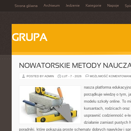
Archiwum
Jedzenie
Kategorie
Napoje
Strona główna
Spi
GRUPA
NOWATORSKIE METODY NAUCZA
POSTED BY ADMIN
LUT - 7 - 2026
MOŻLIWOŚĆ KOMENTOWAN
nasza platforma edukacyjna 
porządkuje wiedzę o tym, 
modelu szkoły online. To m
kursantach, rodzicach oraz
usprawnić codzienność e-lea
działanie zamiast pustych h
poradniki, które pokazują proste schematy dobrych nawyków i s