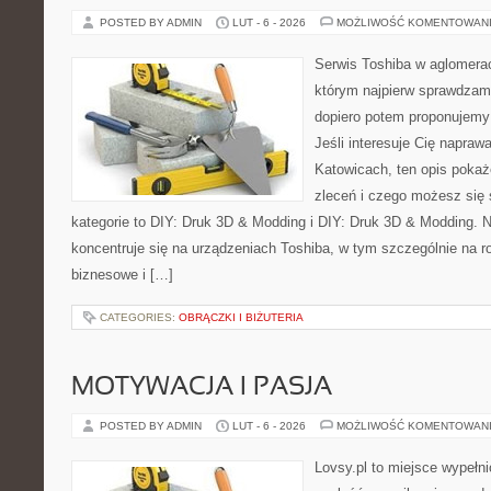
POSTED BY ADMIN
LUT - 6 - 2026
MOŻLIWOŚĆ KOMENTOWAN
Serwis Toshiba w aglomeracj
którym najpierw sprawdzam
dopiero potem proponujemy
Jeśli interesuje Cię napraw
Katowicach, ten opis pokaż
zleceń i czego możesz się
kategorie to DIY: Druk 3D & Modding i DIY: Druk 3D & Modding. 
koncentruje się na urządzeniach Toshiba, w tym szczególnie na ro
biznesowe i […]
CATEGORIES:
OBRĄCZKI I BIŻUTERIA
MOTYWACJA I PASJA
POSTED BY ADMIN
LUT - 6 - 2026
MOŻLIWOŚĆ KOMENTOWAN
Lovsy.pl to miejsce wypełn