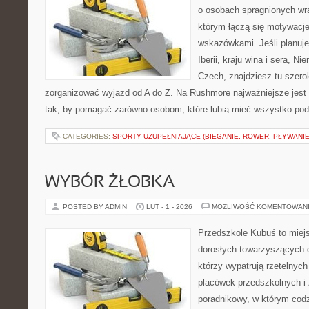
o osobach spragnionych wra
którym łączą się motywacj
wskazówkami. Jeśli planuje
Iberii, kraju wina i sera, Ni
Czech, znajdziesz tu szero
zorganizować wyjazd od A do Z. Na Rushmore najważniejsze jest 
tak, by pomagać zarówno osobom, które lubią mieć wszystko pod
CATEGORIES:
SPORTY UZUPEŁNIAJĄCE (BIEGANIE, ROWER, PŁYWANIE
WYBÓR ŻŁOBKA
POSTED BY ADMIN
LUT - 1 - 2026
MOŻLIWOŚĆ KOMENTOWAN
Przedszkole Kubuś to miej
dorosłych towarzyszących 
którzy wypatrują rzetelnych
placówek przedszkolnych i 
poradnikowy, w którym codz