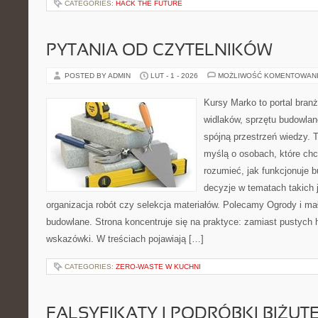
CATEGORIES:
HACK THE FUTURE
PYTANIA OD CZYTELNIKÓW
POSTED BY ADMIN
LUT - 1 - 2026
MOŻLIWOŚĆ KOMENTOWAN
Kursy Marko to portal branż
widlaków, sprzętu budowlan
spójną przestrzeń wiedzy. 
myślą o osobach, które chc
rozumieć, jak funkcjonuje 
decyzje w tematach takich 
organizacja robót czy selekcja materiałów. Polecamy Ogrody i mała
budowlane. Strona koncentruje się na praktyce: zamiast pustych 
wskazówki. W treściach pojawiają […]
CATEGORIES:
ZERO-WASTE W KUCHNI
FALSYFIKATY I PODRÓBKI BIŻUTE