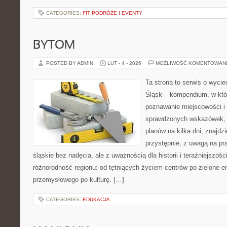
CATEGORIES:
FIT PODRÓŻE I EVENTY
BYTOM
POSTED BY ADMIN
LUT - 4 - 2026
MOŻLIWOŚĆ KOMENTOWAN
Ta strona to serwis o wyc
Śląsk – kompendium, w któ
poznawanie miejscowości i 
sprawdzonych wskazówek, 
planów na kilka dni, znajdz
przystępnie, z uwagą na pr
śląskie bez nadęcia, ale z uważnością dla historii i teraźniejszoś
różnorodność regionu: od tętniących życiem centrów po zielone e
przemysłowego po kulturę. […]
CATEGORIES:
EDUKACJA