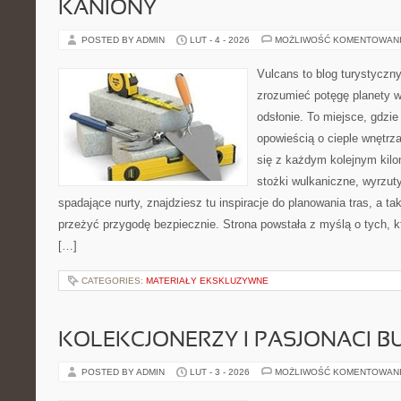
KANIONY
POSTED BY ADMIN
LUT - 4 - 2026
MOŻLIWOŚĆ KOMENTOWAN
Vulcans to blog turystyczny
zrozumieć potęgę planety w 
odsłonie. To miejsce, gdzie
opowieścią o cieple wnętrza
się z każdym kolejnym kilo
stożki wulkaniczne, wyrzut
spadające nurty, znajdziesz tu inspiracje do planowania tras, a t
przeżyć przygodę bezpiecznie. Strona powstała z myślą o tych, k
[…]
CATEGORIES:
MATERIAŁY EKSKLUZYWNE
KOLEKCJONERZY I PASJONACI 
POSTED BY ADMIN
LUT - 3 - 2026
MOŻLIWOŚĆ KOMENTOWAN