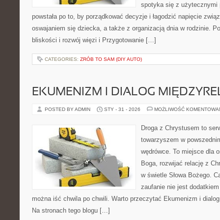
spotyka się z użytecznymi
powstała po to, by porządkować decyzje i łagodzić napięcie zwi
oswajaniem się dziecka, a także z organizacją dnia w rodzinie. 
bliskości i rozwój więzi i Przygotowanie […]
CATEGORIES:
ZRÓB TO SAM (DIY AUTO)
EKUMENIZM I DIALOG MIĘDZYREL
POSTED BY ADMIN
STY - 31 - 2026
MOŻLIWOŚĆ KOMENTOWA
Droga z Chrystusem to serwi
towarzyszem w powszednim
wędrówce. To miejsce dla o
Boga, rozwijać relację z C
w świetle Słowa Bożego. Ca
zaufanie nie jest dodatkiem 
można iść chwila po chwili. Warto przeczytać Ekumenizm i dialog 
Na stronach tego blogu […]