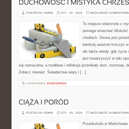
DUCHOWOŚĆ I MISTYKA CHRZEŚ
POSTED BY ADMIN
STY - 30 - 2026
MOŻLIWOŚĆ KOMENTOWA
To miejsce stworzone z myś
pomaga umacniać bliskość
chwilach. Strona jest przes
bardziej uważnie kroczyć w 
ale także wtedy, gdy życie 
jest towarzyszyć w taki sp
się namacalna, a modlitwa i refleksja przenikały dom, rozmowy, de
Zobacz również: Świadectwa wiary i […]
CATEGORIES:
PEREGRINOS
CIĄŻA I PORÓD
POSTED BY ADMIN
STY - 29 - 2026
MOŻLIWOŚĆ KOMENTOWA
Przedszkole w Wielichowie 