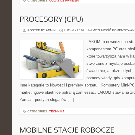
CATEGORIES:
CUDA I OBJAWIENIA
PROCESORY (CPU)
POSTED BY ADMIN
LUT - 6 - 2026
MOŻLIWOŚĆ KOMENTOWAN
LAKOM to nowoczesna str
komponentom PC oraz obsłu
które towarzyszą nam w ka
stworzone z myślą o osobac
świadomie, a także o tych, 
pomocy wtedy, gdy komput
Inne kategorie to Nowości i premiery sprzętu i Komputery Mini-P
marketingowe obietnice potrafią zamieszać, LAKOM stawia na zr
Zamiast pustych sloganów […]
CATEGORIES:
TECHNIKA
MOBILNE STACJE ROBOCZE