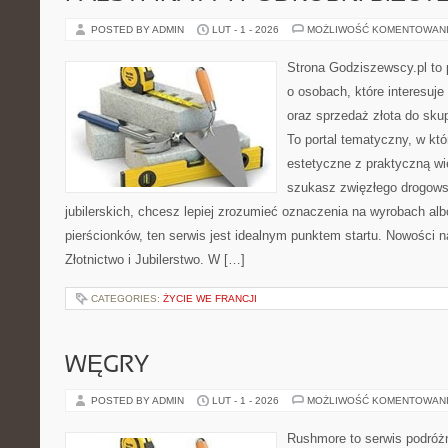
POSTED BY ADMIN
LUT - 1 - 2026
MOŻLIWOŚĆ KOMENTOWAN
Strona Godziszewscy.pl to 
o osobach, które interesuje 
oraz sprzedaż złota do sku
To portal tematyczny, w kt
estetyczne z praktyczną w
szukasz zwięzłego drogow
jubilerskich, chcesz lepiej zrozumieć oznaczenia na wyrobach al
pierścionków, ten serwis jest idealnym punktem startu. Nowości na
Złotnictwo i Jubilerstwo. W […]
CATEGORIES:
ŻYCIE WE FRANCJI
WĘGRY
POSTED BY ADMIN
LUT - 1 - 2026
MOŻLIWOŚĆ KOMENTOWAN
Rushmore to serwis podróżn