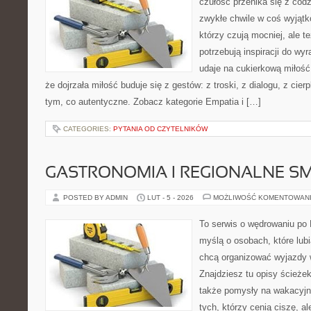
czułość przenika się z codz
zwykłe chwile w coś wyjątk
którzy czują mocniej, ale t
potrzebują inspiracji do wy
udaje na cukierkową miłość
że dojrzała miłość buduje się z gestów: z troski, z dialogu, z cier
tym, co autentyczne. Zobacz kategorie Empatia i […]
CATEGORIES:
PYTANIA OD CZYTELNIKÓW
GASTRONOMIA I REGIONALNE S
POSTED BY ADMIN
LUT - 5 - 2026
MOŻLIWOŚĆ KOMENTOWAN
To serwis o wędrowaniu po 
myślą o osobach, które lubi
chcą organizować wyjazdy
Znajdziesz tu opisy ścieżek
także pomysły na wakacyjny
tych, którzy cenią ciszę, al