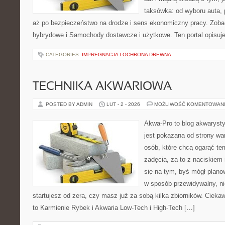
taksówka: od wyboru auta, 
aż po bezpieczeństwo na drodze i sens ekonomiczny pracy. Zo
hybrydowe i Samochody dostawcze i użytkowe. Ten portal opisuj
CATEGORIES:
IMPREGNACJA I OCHRONA DREWNA
TECHNIKA AKWARIOWA
POSTED BY ADMIN
LUT - 2 - 2026
MOŻLIWOŚĆ KOMENTOWAN
Akwa-Pro to blog akwaryst
jest pokazana od strony war
osób, które chcą ogarąć t
zadęcia, za to z naciskiem 
się na tym, byś mógł plan
w sposób przewidywalny, ni
startujesz od zera, czy masz już za sobą kilka zbiorników. Cieka
to Karmienie Rybek i Akwaria Low-Tech i High-Tech […]