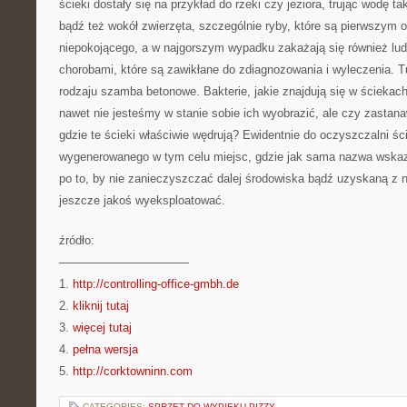
ścieki dostały się na przykład do rzeki czy jeziora, trując wodę tak
bądź też wokół zwierzęta, szczególnie ryby, które są pierwszym o
niepokojącego, a w najgorszym wypadku zakażają się również lud
chorobami, które są zawikłane do zdiagnozowania i wyleczenia. 
rodzaju szamba betonowe. Bakterie, jakie znajdują się w ściekach 
nawet nie jesteśmy w stanie sobie ich wyobrazić, ale czy zastanaw
gdzie te ścieki właściwie wędrują? Ewidentnie do oczyszczalni ś
wygenerowanego w tym celu miejsc, gdzie jak sama nazwa wska
po to, by nie zanieczyszczać dalej środowiska bądź uzyskaną z 
jeszcze jakoś wyeksploatować.
źródło:
———————————
1.
http://controlling-office-gmbh.de
2.
kliknij tutaj
3.
więcej tutaj
4.
pełna wersja
5.
http://corktowninn.com
CATEGORIES:
SPRZĘT DO WYPIEKU PIZZY