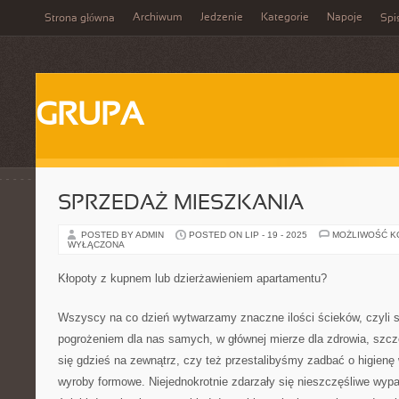
Archiwum
Jedzenie
Kategorie
Napoje
Strona główna
Spi
GRUPA
SPRZEDAŻ MIESZKANIA
POSTED BY ADMIN
POSTED ON LIP - 19 - 2025
MOŻLIWOŚĆ 
WYŁĄCZONA
Kłopoty z kupnem lub dzierżawieniem apartamentu?
Wszyscy na co dzień wytwarzamy znaczne ilości ścieków, czyli su
pogrożeniem dla nas samych, w głównej mierze dla zdrowia, szcze
się gdzieś na zewnątrz, czy też przestalibyśmy zadbać o higien
wyroby formowe. Niejednokrotnie zdarzały się nieszczęśliwe wypa