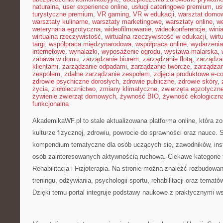
naturalna
,
user experience online
,
usługi cateringowe premium
,
us
turystyczne premium
,
VR gaming
,
VR w edukacji
,
warsztat domo
warsztaty kulinarne
,
warsztaty marketingowe
,
warsztaty online
,
w
weterynaria egzotyczna
,
wideofilmowanie
,
wideokonferencje
,
wini
wirtualna rzeczywistość
,
wirtualna rzeczywistość w edukacji
,
wirt
targi
,
współpraca międzynarodowa
,
współpraca online
,
wydarzenia
internetowe
,
wynalazki
,
wyposażenie ogrodu
,
wystawa malarska
,
zabawa w domu
,
zarządzanie biurem
,
zarządzanie flotą
,
zarządza
klientami
,
zarządzanie odpadami
,
zarządzanie twórcze
,
zarządzan
zespołem
,
zdalne zarządzanie zespołem
,
zdjęcia produktowe e-
zdrowie psychiczne dorosłych
,
zdrowie publiczne
,
zdrowie skóry
,
życia
,
ziołolecznictwo
,
zmiany klimatyczne
,
zwierzęta egzotyczn
żywienie zwierząt domowych
,
żywność BIO
,
żywność ekologiczna
funkcjonalna
AkademikaWF.pl to stale aktualizowana platforma online, która z
kulturze fizycznej, zdrowiu, powrocie do sprawności oraz nauce. S
kompendium tematyczne dla osób uczących się, zawodników, inst
osób zainteresowanych aktywnością ruchową. Ciekawe kategorie
Rehabilitacja i Fizjoterapia. Na stronie można znaleźć rozbudowa
treningu, odżywiania, psychologii sportu, rehabilitacji oraz temat
Dzięki temu portal integruje podstawy naukowe z praktycznymi 