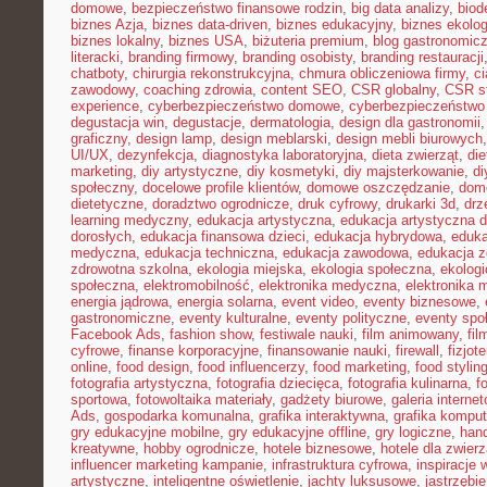
domowe
,
bezpieczeństwo finansowe rodzin
,
big data analizy
,
biod
biznes Azja
,
biznes data-driven
,
biznes edukacyjny
,
biznes ekolo
biznes lokalny
,
biznes USA
,
biżuteria premium
,
blog gastronomic
literacki
,
branding firmowy
,
branding osobisty
,
branding restauracji
chatboty
,
chirurgia rekonstrukcyjna
,
chmura obliczeniowa firmy
,
c
zawodowy
,
coaching zdrowia
,
content SEO
,
CSR globalny
,
CSR st
experience
,
cyberbezpieczeństwo domowe
,
cyberbezpieczeństwo
degustacja win
,
degustacje
,
dermatologia
,
design dla gastronomii
graficzny
,
design lamp
,
design meblarski
,
design mebli biurowych
UI/UX
,
dezynfekcja
,
diagnostyka laboratoryjna
,
dieta zwierząt
,
di
marketing
,
diy artystyczne
,
diy kosmetyki
,
diy majsterkowanie
,
di
społeczny
,
docelowe profile klientów
,
domowe oszczędzanie
,
dom
dietetyczne
,
doradztwo ogrodnicze
,
druk cyfrowy
,
drukarki 3d
,
drz
learning medyczny
,
edukacja artystyczna
,
edukacja artystyczna d
dorosłych
,
edukacja finansowa dzieci
,
edukacja hybrydowa
,
eduka
medyczna
,
edukacja techniczna
,
edukacja zawodowa
,
edukacja z
zdrowotna szkolna
,
ekologia miejska
,
ekologia społeczna
,
ekolog
społeczna
,
elektromobilność
,
elektronika medyczna
,
elektronika 
energia jądrowa
,
energia solarna
,
event video
,
eventy biznesowe
,
gastronomiczne
,
eventy kulturalne
,
eventy polityczne
,
eventy spo
Facebook Ads
,
fashion show
,
festiwale nauki
,
film animowany
,
fi
cyfrowe
,
finanse korporacyjne
,
finansowanie nauki
,
firewall
,
fizjot
online
,
food design
,
food influencerzy
,
food marketing
,
food stylin
fotografia artystyczna
,
fotografia dziecięca
,
fotografia kulinarna
,
f
sportowa
,
fotowoltaika materiały
,
gadżety biurowe
,
galeria interne
Ads
,
gospodarka komunalna
,
grafika interaktywna
,
grafika kompu
gry edukacyjne mobilne
,
gry edukacyjne offline
,
gry logiczne
,
han
kreatywne
,
hobby ogrodnicze
,
hotele biznesowe
,
hotele dla zwierz
influencer marketing kampanie
,
infrastruktura cyfrowa
,
inspiracje 
artystyczne
,
inteligentne oświetlenie
,
jachty luksusowe
,
jastrzębi