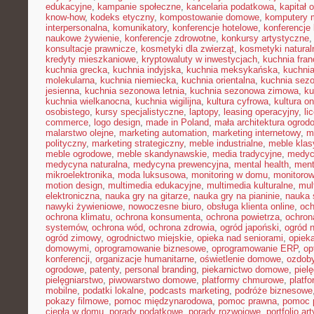
edukacyjne
,
kampanie społeczne
,
kancelaria podatkowa
,
kapitał 
know-how
,
kodeks etyczny
,
kompostowanie domowe
,
komputery 
interpersonalna
,
komunikatory
,
konferencje hotelowe
,
konferencje 
naukowe żywienie
,
konferencje zdrowotne
,
konkursy artystyczne
konsultacje prawnicze
,
kosmetyki dla zwierząt
,
kosmetyki natural
kredyty mieszkaniowe
,
kryptowaluty w inwestycjach
,
kuchnia fra
kuchnia grecka
,
kuchnia indyjska
,
kuchnia meksykańska
,
kuchni
molekularna
,
kuchnia niemiecka
,
kuchnia orientalna
,
kuchnia sez
jesienna
,
kuchnia sezonowa letnia
,
kuchnia sezonowa zimowa
,
ku
kuchnia wielkanocna
,
kuchnia wigilijna
,
kultura cyfrowa
,
kultura on
osobistego
,
kursy specjalistyczne
,
laptopy
,
leasing operacyjny
,
li
commerce
,
logo design
,
made in Poland
,
mała architektura ogrod
malarstwo olejne
,
marketing automation
,
marketing internetowy
,
m
polityczny
,
marketing strategiczny
,
meble industrialne
,
meble kla
meble ogrodowe
,
meble skandynawskie
,
media tradycyjne
,
medyc
medycyna naturalna
,
medycyna prewencyjna
,
mental health
,
ment
mikroelektronika
,
moda luksusowa
,
monitoring w domu
,
monitoro
motion design
,
multimedia edukacyjne
,
multimedia kulturalne
,
mul
elektroniczna
,
nauka gry na gitarze
,
nauka gry na pianinie
,
nauka 
nawyki żywieniowe
,
nowoczesne biuro
,
obsługa klienta online
,
oc
ochrona klimatu
,
ochrona konsumenta
,
ochrona powietrza
,
ochron
systemów
,
ochrona wód
,
ochrona zdrowia
,
ogród japoński
,
ogród 
ogród zimowy
,
ogrodnictwo miejskie
,
opieka nad seniorami
,
opiek
domowymi
,
oprogramowanie biznesowe
,
oprogramowanie ERP
,
op
konferencji
,
organizacje humanitarne
,
oświetlenie domowe
,
ozdob
ogrodowe
,
patenty
,
personal branding
,
piekarnictwo domowe
,
piel
pielęgniarstwo
,
piwowarstwo domowe
,
platformy chmurowe
,
platf
mobilne
,
podatki lokalne
,
podcasts marketing
,
podróże biznesowe
pokazy filmowe
,
pomoc międzynarodowa
,
pomoc prawna
,
pomoc 
ciepła w domu
,
porady podatkowe
,
porady rozwojowe
,
portfolio ar