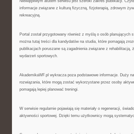
Niewątpliwym atutem serwisu jest szeroki zakres publikacji. Czy
informacje związane z kulturą fizyczną, fizjoterapią, zdrowym ży
rekreacyjną.
Portal został przygotowany również z myślą o osób planujących 
można tutaj treści dla kandydatów na studia, które pomagają zro
publikacjach poruszane są zagadnienia związane z rehabilitacją, 
wydarzeń sportowych.
AkademikaWF.pl wykracza poza podstawowe informacje. Duży nac
rozwiązania, które mogą zostać wykorzystane przez osoby aktywn
pomagają lepiej planować treningi.
W serwisie regularnie pojawiają się materiały o regeneracji, świa
aktywności sportowej. Dzięki temu użytkownicy mogą systematyc