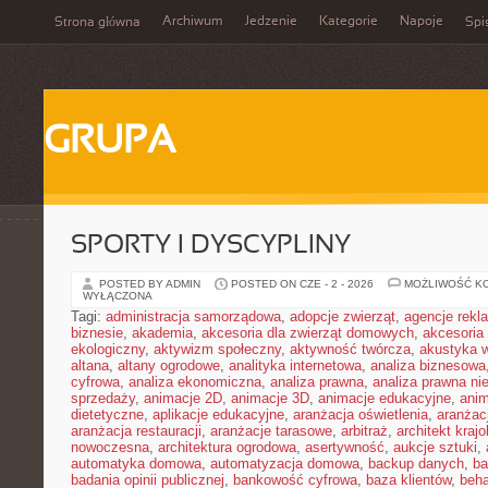
Archiwum
Jedzenie
Kategorie
Napoje
Strona główna
Spi
GRUPA
SPORTY I DYSCYPLINY
POSTED BY ADMIN
POSTED ON CZE - 2 - 2026
MOŻLIWOŚĆ K
WYŁĄCZONA
Tagi:
administracja samorządowa
,
adopcje zwierząt
,
agencje rek
biznesie
,
akademia
,
akcesoria dla zwierząt domowych
,
akcesoria
ekologiczny
,
aktywizm społeczny
,
aktywność twórcza
,
akustyka 
altana
,
altany ogrodowe
,
analityka internetowa
,
analiza biznesowa
cyfrowa
,
analiza ekonomiczna
,
analiza prawna
,
analiza prawna ni
sprzedaży
,
animacje 2D
,
animacje 3D
,
animacje edukacyjne
,
anim
dietetyczne
,
aplikacje edukacyjne
,
aranżacja oświetlenia
,
aranżacj
aranżacja restauracji
,
aranżacje tarasowe
,
arbitraż
,
architekt kraj
nowoczesna
,
architektura ogrodowa
,
asertywność
,
aukcje sztuki
,
automatyka domowa
,
automatyzacja domowa
,
backup danych
,
ba
badania opinii publicznej
,
bankowość cyfrowa
,
baza klientów
,
beha