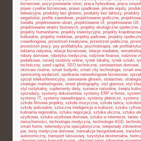
biznesowe
,
pozycjonowanie stron
,
praca hybrydowa
,
praca zespoł
prawo cywilne biznesowe
,
prawo spadkowe
,
private equity
,
produk
telewizyjna
,
produkty bez glutenu
,
produkty bez laktozy
,
produkty 
wegańskie
,
profile zawodowe
,
projektowanie graficzne
,
projektowa
światła
,
projektowanie ubrań
,
projektowanie UI
,
projektowanie UX
projektowanie wnętrz biurowych
,
projekty ekologiczne społeczne
,
projekty humanitarne
,
projekty inwestycyjne
,
projekty krajobrazow
kulturalne
,
projekty meblowe
,
projekty parkowe
,
projekty społecz
coworkingowa
,
przestrzeń kreatywna
,
przestrzeń publiczna
,
przes
przestrzeń pracy
,
psy profilaktyka
,
psychoterapia
,
rak profilaktyka
reklama natywna
,
relacje biznesowe
,
relacje medialne
,
remarketin
roboty domowe
,
robotyka medyczna
,
rodzinne finanse
,
rodzinne i
podatkowe
,
rozwój osobisty online
,
rynek lokalny
,
rynek sztuki
,
ry
techniczny
,
seed capital
,
SEO techniczne
,
serowarstwo domowe
,
skincare routine
,
smart budynki
,
smart city technologie
,
smart ene
sponsoring wydarzeń
,
spotkania networkingowe biznesowe
,
sprzę
sprzęt telekonferencyjny
,
sterowanie głosem
,
stolarstwo
,
strategi
strategie marketingowe
,
street photography
,
styl glamour
,
styl kla
styl rustykalny
,
suplementy diety
,
surowce naturalne
,
święta kulin
sprzedaży
,
systemy dokumentów
,
systemy ERP w firmie
,
system
systemy IT
,
systemy nawadniające
,
systemy płatnicze
,
systemy 
szkoła filmowa projekty
,
szkoła muzyczna
,
szkoła tańca
,
szkoleni
szkoły policealne
,
sztuczna inteligencja w kulturze
,
sztuka cyfrow
kulinarna regionalna
,
sztuka negocjacji
,
sztuka uliczna
,
sztuka ul
użytkowa
,
sztuka użytkowa domowa
,
sztuka w internecie
,
taniec
nieruchomości
,
technologia medyczna
,
technologie AGD
,
technol
smart home
,
telemedycyna specjalistyczna
,
teleporady zdrowotne
par
,
testy medyczne domowe
,
transakcje bezgotówkowe
,
transfo
autonomiczny
,
transport luksusowy
,
turystyka ekstremalna
,
twórc
ubezpieczenia komunikacyjne
,
ubezpieczenia zdrowotne prywatn