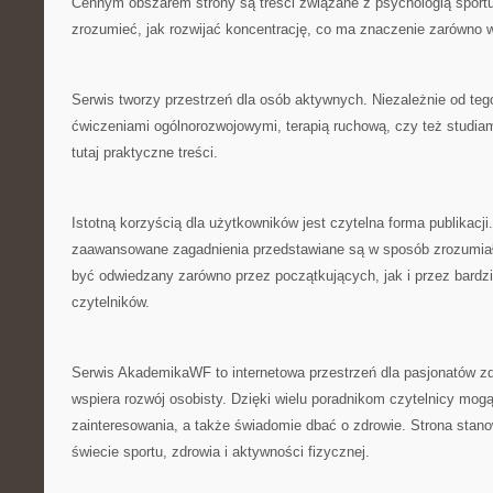
Cennym obszarem strony są treści związane z psychologią sport
zrozumieć, jak rozwijać koncentrację, co ma znaczenie zarówno w
Serwis tworzy przestrzeń dla osób aktywnych. Niezależnie od tego
ćwiczeniami ogólnorozwojowymi, terapią ruchową, czy też studi
tutaj praktyczne treści.
Istotną korzyścią dla użytkowników jest czytelna forma publikacji
zaawansowane zagadnienia przedstawiane są w sposób zrozumiał
być odwiedzany zarówno przez początkujących, jak i przez bardz
czytelników.
Serwis AkademikaWF to internetowa przestrzeń dla pasjonatów zd
wspiera rozwój osobisty. Dzięki wielu poradnikom czytelnicy mogą
zainteresowania, a także świadomie dbać o zdrowie. Strona stan
świecie sportu, zdrowia i aktywności fizycznej.