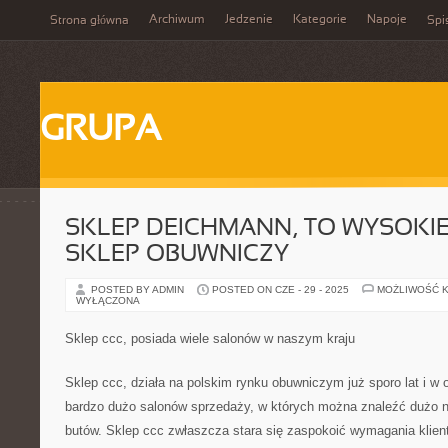
Archiwum
Jedzenie
Kategorie
Napoje
Strona główna
Spi
GRUPA
SKLEP DEICHMANN, TO WYSOKIE
SKLEP OBUWNICZY
POSTED BY ADMIN
POSTED ON CZE - 29 - 2025
MOŻLIWOŚĆ 
WYŁĄCZONA
Sklep ccc, posiada wiele salonów w naszym kraju
Sklep ccc, działa na polskim rynku obuwniczym już sporo lat i 
bardzo dużo salonów sprzedaży, w których można znaleźć dużo ni
butów. Sklep ccc zwłaszcza stara się zaspokoić wymagania klien