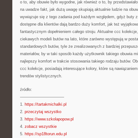
o to, aby obuwie było wygodne, jak również o to, by przedstawiał
na uwadze fakt, jak dużą uwagę skupiają aktualnie ludzie na obu
wywiązuje się z tego zadania pod każdym względem, gdyż buty zn
dostępne dla klientów dają bardzo duży komfort, jak też wyjątkow
fantastycznym dopełnieniem całego stroju. Aktualne ccc kolekcje
ciekawych modeli butów na lato, które zarówno występują w posta
standardowych butów, tyle że zrealizowanych z bardziej przepus
materiałów, by w taki sposób każdy użytkownik takiego obuwia miał
najlepszy komfort w trakcie stosowania takiego rodzaju butów. O
ccc kolekcje, posiadają interesujące kolory, które są nawiązanie
trendów stylistycznych.
źródło:
———————————
1.
https://tartakmichalki.pl
2.
przeczytaj wszystko
3.
https://www.szkolapopow.pl
4.
zobacz wszystkie
5.
https://sp18torun.edu.pl