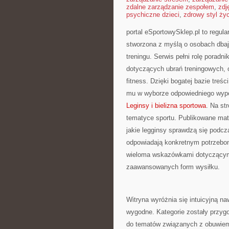
zdalne zarządzanie zespołem
,
zdj
psychiczne dzieci
,
zdrowy styl ży
portal eSportowySklep.pl to regula
stworzona z myślą o osobach dbaj
treningu. Serwis pełni rolę porad
dotyczących ubrań treningowych, 
fitness. Dzięki bogatej bazie tre
mu w wyborze odpowiedniego wypo
Leginsy i bielizna sportowa
. Na st
tematyce sportu. Publikowane mate
jakie legginsy sprawdzą się podcz
odpowiadają konkretnym potrzebo
wieloma wskazówkami dotyczącymi 
zaawansowanych form wysiłku.
Witryna wyróżnia się intuicyjną na
wygodne. Kategorie zostały przyg
do tematów związanych z obuwiem