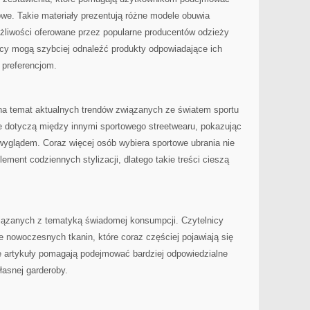
we. Takie materiały prezentują różne modele obuwia
żliwości oferowane przez popularne producentów odzieży
ący mogą szybciej odnaleźć produkty odpowiadające ich
 preferencjom.
 na temat aktualnych trendów związanych ze światem sportu
je dotyczą między innymi sportowego streetwearu, pokazując
wyglądem. Coraz więcej osób wybiera sportowe ubrania nie
element codziennych stylizacji, dlatego takie treści cieszą
wiązanych z tematyką świadomej konsumpcji. Czytelnicy
 nowoczesnych tkanin, które coraz częściej pojawiają się
ie artykuły pomagają podejmować bardziej odpowiedzialne
asnej garderoby.