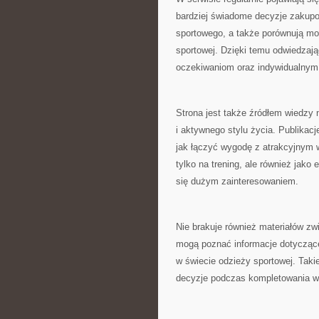
bardziej świadome decyzje zakupo
sportowego, a także porównują mo
sportowej. Dzięki temu odwiedzaj
oczekiwaniom oraz indywidualnym
Strona jest także źródłem wiedzy
i aktywnego stylu życia. Publikac
jak łączyć wygodę z atrakcyjnym 
tylko na trening, ale również jako 
się dużym zainteresowaniem.
Nie brakuje również materiałów z
mogą poznać informacje dotyczące
w świecie odzieży sportowej. Tak
decyzje podczas kompletowania wł