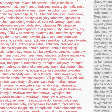
chaos w pou
ło artystyczne
,
relacje biznesowe
,
relacje medialne
,
Cyfrowa tra
 domowe
,
rodzinne finanse
,
rodzinne inwestycje
,
rozliczenia
kojarzyła si
e
,
rozwój osobisty online
,
rynek nieruchomości
,
rynek
budżetami i 
echniczny
,
seed capital
,
SEO techniczne
,
sieci neuronowe
,
Tymczasem to
city technologie
,
spedycja międzynarodowa
,
społeczna
dziś najwię
kalne
,
sponsoring wydarzeń
,
spot reklamowy
,
spotkania
wykorzystani
telekonferencyjny
,
stolarstwo
,
strategia PR
,
strategie
biznesów cor
iasta
,
street photography
,
styl glamour
,
styl klasyczny
,
styl
obecności w s
temy CRM w sprzedaży
,
systemy dokumentów
,
systemy
nawet o utrz
nego domu
,
systemy nawadniające
,
systemy płatnicze
,
oferty online
uzyczna
,
szkoła tańca
,
szkolenia miękkie
,
szkolenia twarde
,
szybkiego kon
ctwo wyższe
,
szkoły policealne
,
sztuczna inteligencja w
Pierwszym k
ulinarna regionalna
,
sztuka ludowa
,
sztuka negocjacji
,
zrozumienie,
ale
,
sztuka użytkowa
,
sztuka użytkowa domowa
,
sztuka w
„gadżetów”,
as
,
targi branżowe
,
targi nieruchomości
,
techniki malarskie
,
firma może 
eriałowe
,
telemedycyna specjalistyczna
,
transakcje
do fakturowa
rowa
,
transport autonomiczny
,
transport kolejowy
,
transport
czy automa
port publiczny
,
trend ekonomiczny
,
turystyka ekstremalna
,
taka drobna 
enia komunikacyjne
,
ubezpieczenia zdrowotne prywatne
,
który zamias
,
usługi charytatywne
,
usługi fintech
,
usługi inwestycyjne
,
się na tym, 
owanie produktów finansowych
,
VR gaming
,
VR w edukacji
,
kliencie i j
tyczne
,
warsztaty kulinarne
,
warsztaty marketingowe
,
spójna obecn
ilmowanie
,
wideokonferencje
,
windykacja należności
,
aktualne inf
ć
,
wirtualne konferencje
,
wirtualne targi
,
wizyty lekarskie
,
klientów w G
kacyjne
,
wydawnictwo internetowe
,
wynajem biur
,
cyfrowa wizy
ystawa malarska
,
wystawy interaktywne
,
wystawy
znajomych o
arządzanie biurem
,
zarządzanie domowym budżetem
,
w wyszukiwar
,
zarządzanie flotą
,
zarządzanie kapitałem
,
zarządzanie
nieaktualne 
zarządzanie majątkiem
,
zarządzanie makroekonomiczne
,
konkurenta. B
 twórcze
,
zarządzanie wiedzą
,
zarządzanie zespołem
,