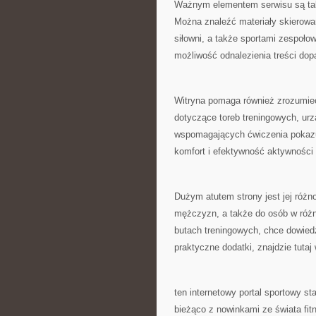
Ważnym elementem serwisu są tak
Można znaleźć materiały skierowa
siłowni, a także sportami zespoł
możliwość odnalezienia treści do
Witryna pomaga również zrozumie
dotyczące toreb treningowych, ur
wspomagających ćwiczenia pokazu
komfort i efektywność aktywności 
Dużym atutem strony jest jej różno
mężczyzn, a także do osób w różny
butach treningowych, chce dowiedz
praktyczne dodatki, znajdzie tutaj 
ten internetowy portal sportowy s
bieżąco z nowinkami ze świata fi