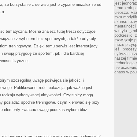
jest jednora
a, że korzystanie z serwisu jest przyjazne niezależnie od
firma krok p
ka.
ulepsza. Ra
roku modyfik
szanse rozwo
mentalności 
w stylu: „zr
ość tematyczna. Można znaleźć tutaj treści dotyczące
podkreślić, 
i związane z wyborem bluz sportowych, a także artykuły
rozwiązuje p
może przysp
m treningowym. Dzięki temu serwis jest interesujący
jeśli proces
 swoją przygodę ze sportem, jak i dla bardziej
cyfryzacja z
naszej firmie
ności fizycznej.
technologia
nie uczciwi
chaos w pou
tórym szczególną uwagę poświęca się jakości i
owego. Publikowane treści pokazują, jak ważne jest
o rodzaju wykonywanej aktywności. Czytelnicy mogą
ny posiadać spodnie treningowe, czym kierować się przy
akie elementy zwracać uwagę podczas wyboru bluz
się zestawienia, które pomagają użytkownikom podejmować