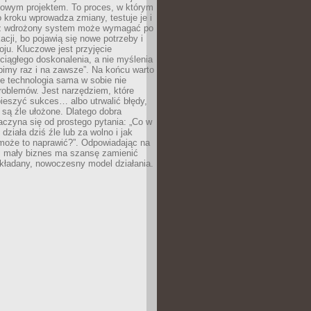
zowym projektem. To proces, w którym
o kroku wprowadza zmiany, testuje je i
z wdrożony system może wymagać po
acji, bo pojawią się nowe potrzeby i
ju. Kluczowe jest przyjęcie
ciągłego doskonalenia, a nie myślenia
obimy raz i na zawsze”. Na końcu warto
że technologia sama w sobie nie
roblemów. Jest narzędziem, które
ieszyć sukces… albo utrwalić błędy,
y są źle ułożone. Dlatego dobra
aczyna się od prostego pytania: „Co w
 działa dziś źle lub za wolno i jak
 może to naprawić?”. Odpowiadając na
e, mały biznes ma szansę zamienić
kładany, nowoczesny model działania.