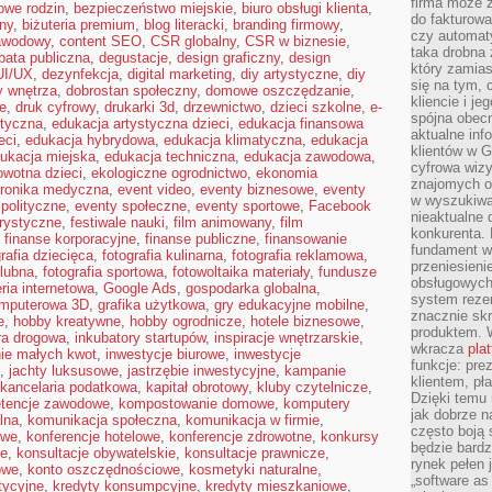
firma może 
owe rodzin
,
bezpieczeństwo miejskie
,
biuro obsługi klienta
,
do fakturowa
ny
,
biżuteria premium
,
blog literacki
,
branding firmowy
,
czy automa
awodowy
,
content SEO
,
CSR globalny
,
CSR w biznesie
,
taka drobna 
bata publiczna
,
degustacje
,
design graficzny
,
design
który zamias
UI/UX
,
dezynfekcja
,
digital marketing
,
diy artystyczne
,
diy
się na tym, 
y wnętrza
,
dobrostan społeczny
,
domowe oszczędzanie
,
kliencie i j
e
,
druk cyfrowy
,
drukarki 3d
,
drzewnictwo
,
dzieci szkolne
,
e-
spójna obecn
styczna
,
edukacja artystyczna dzieci
,
edukacja finansowa
aktualne inf
eci
,
edukacja hybrydowa
,
edukacja klimatyczna
,
edukacja
klientów w G
ukacja miejska
,
edukacja techniczna
,
edukacja zawodowa
,
cyfrowa wizy
owotna dzieci
,
ekologiczne ogrodnictwo
,
ekonomia
znajomych o
tronika medyczna
,
event video
,
eventy biznesowe
,
eventy
w wyszukiwar
polityczne
,
eventy społeczne
,
eventy sportowe
,
Facebook
nieaktualne 
orystyczne
,
festiwale nauki
,
film animowany
,
film
konkurenta. B
,
finanse korporacyjne
,
finanse publiczne
,
finansowanie
fundament wi
grafia dziecięca
,
fotografia kulinarna
,
fotografia reklamowa
,
przeniesien
ślubna
,
fotografia sportowa
,
fotowoltaika materiały
,
fundusze
obsługowych 
eria internetowa
,
Google Ads
,
gospodarka globalna
,
system rezer
omputerowa 3D
,
grafika użytkowa
,
gry edukacyjne mobilne
,
znacznie skr
e
,
hobby kreatywne
,
hobby ogrodnicze
,
hotele biznesowe
,
produktem. 
ura drogowa
,
inkubatory startupów
,
inspiracje wnętrzarskie
,
wkracza
pla
ie małych kwot
,
inwestycje biurowe
,
inwestycje
funkcje: pre
,
jachty luksusowe
,
jastrzębie inwestycyjne
,
kampanie
klientem, pł
kancelaria podatkowa
,
kapitał obrotowy
,
kluby czytelnicze
,
Dzięki temu 
tencje zawodowe
,
kompostowanie domowe
,
komputery
jak dobrze n
lna
,
komunikacja społeczna
,
komunikacja w firmie
,
często boją 
owe
,
konferencje hotelowe
,
konferencje zdrowotne
,
konkursy
będzie bard
ne
,
konsultacje obywatelskie
,
konsultacje prawnicze
,
rynek pełen
owe
,
konto oszczędnościowe
,
kosmetyki naturalne
,
„software as 
tycyjne
,
kredyty konsumpcyjne
,
kredyty mieszkaniowe
,