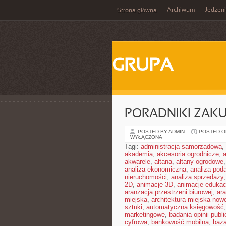
Archiwum
Jedzen
Strona główna
GRUPA
PORADNIKI ZAK
POSTED BY ADMIN
POSTED ON
WYŁĄCZONA
Tagi:
administracja samorządowa
,
akademia
,
akcesoria ogrodnicze
,
akwarele
,
altana
,
altany ogrodowe
analiza ekonomiczna
,
analiza pod
nieruchomości
,
analiza sprzedaży
2D
,
animacje 3D
,
animacje edukac
aranżacja przestrzeni biurowej
,
ar
miejska
,
architektura miejska no
sztuki
,
automatyczna księgowość
marketingowe
,
badania opinii publi
cyfrowa
,
bankowość mobilna
,
baza