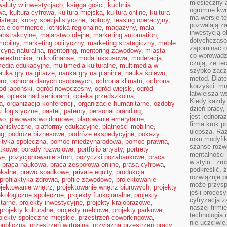
miesięczny 
waluty w inwestycjach
,
księga gości
,
kuchnia
ogromne kwot
wa
,
kultura cyfrowa
,
kultura miejska
,
kultura online
,
kultura
ma wersje te
istego
,
kursy specjalistyczne
,
laptopy
,
leasing operacyjny
,
pozwalają z
yka e-commerce
,
lotniska regionalne
,
magazyny
,
mała
inwestycją o
abstrakcyjne
,
malarstwo olejne
,
marketing automation
,
dotychczaso
mobilny
,
marketing polityczny
,
marketing strategiczny
,
meble
zapominać o 
cyna naturalna
,
mentoring
,
mentoring zawodowy
,
miasta
co wprowadz
elektronika
,
mikrofinanse
,
moda luksusowa
,
moderacja
,
czują, że te
media edukacyjne
,
multimedia kulturalne
,
multimedia w
szybko zaczn
auka gry na gitarze
,
nauka gry na pianinie
,
nauka śpiewu
,
metod. Dlat
ro
,
ochrona danych osobowych
,
ochrona klimatu
,
ochrona
korzyści: mn
ód japoński
,
ogród nowoczesny
,
ogród wiejski
,
ogród
łatwiejsza w
je
,
opieka nad seniorami
,
opieka przedszkolna
,
Kiedy każdy 
a
,
organizacja konferencji
,
organizacje humanitarne
,
ozdoby
dzień pracy,
ki logistyczne
,
pastel
,
patenty
,
personal branding
,
jest jednora
wo
,
piwowarstwo domowe
,
planowanie emerytalne
,
firma krok p
anistyczne
,
platformy edukacyjne
,
płatności mobilne
,
ulepsza. Ra
ng
,
podróże biznesowe
,
podróże ekspedycyjne
,
pokazy
roku modyfik
lityka społeczna
,
pomoc międzynarodowa
,
pomoc prawna
,
szanse rozwo
atkowe
,
porady rozwojowe
,
portfolio artysty
,
portrety
mentalności 
we
,
pozycjonowanie stron
,
pożyczki pozabankowe
,
praca
w stylu: „zr
,
praca naukowa
,
praca zespołowa online
,
prasa cyfrowa
,
podkreślić, 
okalne
,
prawo spadkowe
,
private equity
,
produkcja
rozwiązuje p
profilaktyka zdrowia
,
profile zawodowe
,
projektowanie
może przysp
ojektowanie wnętrz
,
projektowanie wnętrz biurowych
,
projekty
jeśli proces
ekologiczne społeczne
,
projekty funkcjonalne
,
projekty
cyfryzacja z
tarne
,
projekty inwestycyjne
,
projekty krajobrazowe
,
naszej firmie
projekty kulturalne
,
projekty meblowe
,
projekty parkowe
,
technologia
ojekty społeczne miejskie
,
przestrzeń coworkingowa
,
nie uczciwi
publiczna
,
przestrzeń wirtualna
,
przyjazna przestrzeń pracy
,