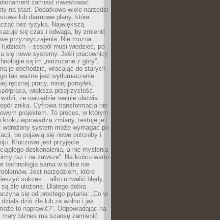
abonament zamiast inwestować
y na start. Dodatkowo wiele narzędzi
stowe lub darmowe plany, które
acząć bez ryzyka. Największą
kazuje się czas i odwaga, by zmienić
we przyzwyczajenia. Nie można
ludziach – zespół musi wiedzieć, po
a się nowe systemy. Jeśli pracownicy
chnologie są im „narzucane z góry”,
ą je obchodzić, wracając do starych
ego tak ważne jest wytłumaczenie
iej ręcznej pracy, mniej pomyłek,
spółpraca, większa przejrzystość.
widzi, że narzędzie realnie ułatwia
 opór znika. Cyfrowa transformacja nie
zowym projektem. To proces, w którym
o kroku wprowadza zmiany, testuje je i
z wdrożony system może wymagać po
acji, bo pojawią się nowe potrzeby i
ju. Kluczowe jest przyjęcie
ciągłego doskonalenia, a nie myślenia
obimy raz i na zawsze”. Na końcu warto
że technologia sama w sobie nie
roblemów. Jest narzędziem, które
ieszyć sukces… albo utrwalić błędy,
y są źle ułożone. Dlatego dobra
aczyna się od prostego pytania: „Co w
 działa dziś źle lub za wolno i jak
 może to naprawić?”. Odpowiadając na
e, mały biznes ma szansę zamienić