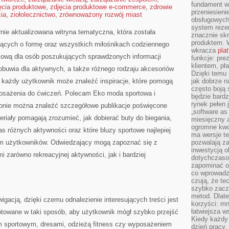
fundament wi
ęcia produktowe
,
zdjęcia produktowe e-commerce
,
zdrowie
przeniesien
cia
,
ziołolecznictwo
,
zrównoważony rozwój miast
obsługowych 
system rezer
rnie aktualizowana witryna tematyczna, która została
znacznie skr
produktem. 
ących o formę oraz wszystkich miłośnikach codziennego
wkracza
pla
nikową dla osób poszukujących sprawdzonych informacji
funkcje: pre
klientem, pł
obuwia dla aktywnych, a także różnego rodzaju akcesoriów
Dzięki temu 
ści każdy użytkownik może znaleźć inspiracje, które pomogą
jak dobrze n
często boją 
sażenia do ćwiczeń. Polecam Eko moda sportowa i
będzie bard
rynek pełen
ronie można znaleźć szczegółowe publikacje poświęcone
„software as 
riały pomagają zrozumieć, jak dobierać buty do biegania,
miesięczny 
ogromne kwot
as różnych aktywności oraz które bluzy sportowe najlepiej
ma wersje te
m użytkowników. Odwiedzający mogą zapoznać się z
pozwalają z
inwestycją o
zarówno rekreacyjnej aktywności, jak i bardziej
dotychczaso
zapominać o 
co wprowadz
czują, że te
szybko zaczn
metod. Dlat
wigacją, dzięki czemu odnalezienie interesujących treści jest
korzyści: mn
łatwiejsza w
otowane w taki sposób, aby użytkownik mógł szybko przejść
Kiedy każdy 
 sportowym, dresami, odzieżą fitness czy wyposażeniem
dzień pracy,