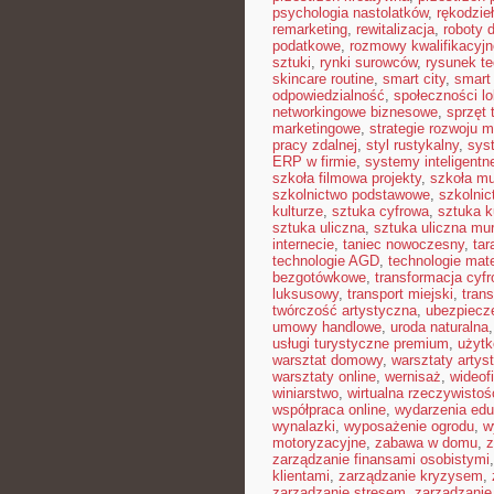
psychologia nastolatków
,
rękodzie
remarketing
,
rewitalizacja
,
roboty
podatkowe
,
rozmowy kwalifikacyjn
sztuki
,
rynki surowców
,
rysunek t
skincare routine
,
smart city
,
smart 
odpowiedzialność
,
społeczności lo
networkingowe biznesowe
,
sprzęt 
marketingowe
,
strategie rozwoju m
pracy zdalnej
,
styl rustykalny
,
sys
ERP w firmie
,
systemy inteligent
szkoła filmowa projekty
,
szkoła m
szkolnictwo podstawowe
,
szkolni
kulturze
,
sztuka cyfrowa
,
sztuka k
sztuka uliczna
,
sztuka uliczna mur
internecie
,
taniec nowoczesny
,
tar
technologie AGD
,
technologie mat
bezgotówkowe
,
transformacja cyf
luksusowy
,
transport miejski
,
trans
twórczość artystyczna
,
ubezpiecz
umowy handlowe
,
uroda naturalna
usługi turystyczne premium
,
użytk
warsztat domowy
,
warsztaty artys
warsztaty online
,
wernisaż
,
wideof
winiarstwo
,
wirtualna rzeczywistoś
współpraca online
,
wydarzenia edu
wynalazki
,
wyposażenie ogrodu
,
w
motoryzacyjne
,
zabawa w domu
,
z
zarządzanie finansami osobistymi
klientami
,
zarządzanie kryzysem
,
zarządzanie stresem
,
zarządzanie