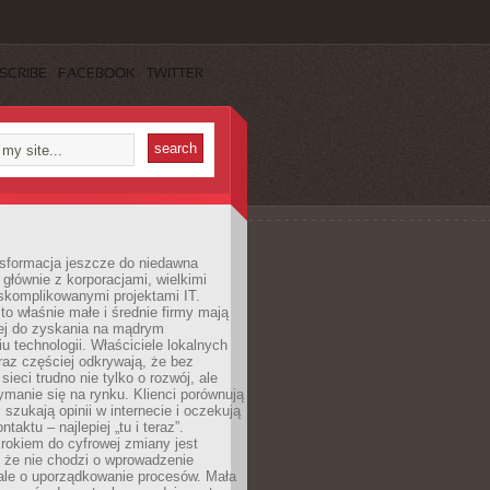
SCRIBE
FACEBOOK
TWITTER
nsformacja jeszcze do niedawna
ę głównie z korporacjami, wielkimi
skomplikowanymi projektami IT.
 właśnie małe i średnie firmy mają
cej do zyskania na mądrym
u technologii. Właściciele lokalnych
az częściej odkrywają, że bez
ieci trudno nie tylko o rozwój, ale
ymanie się na rynku. Klienci porównują
, szukają opinii w internecie i oczekują
taktu – najlepiej „tu i teraz”.
rokiem do cyfrowej zmiany jest
 że nie chodzi o wprowadzenie
 ale o uporządkowanie procesów. Mała