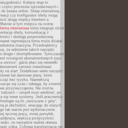
arygodności. Kolejny etap to
ie części procesów sprzedażowych i
do świata online. Sklep internetowy,
wacji czy konfigurator oferty mogą
ócić drogę między klientem a
Właśnie w tym miejscu na scenę
tforma internetowa
która integruje różne
zentację oferty, komunikację z
atności i obsługę posprzedażową.
nawet najmniejsza firma może działać
aoliwiona maszyna. Przedsiębiorcy
się, że wdrożenie takich narzędzi
zo drogie i skomplikowane. Tymczasem
 jest rozwiązań abonamentowych typu
a service”, gdzie płaci się niewielki
abonament zamiast inwestować
y na start. Dodatkowo wiele narzędzi
stowe lub darmowe plany, które
acząć bez ryzyka. Największą
kazuje się czas i odwaga, by zmienić
we przyzwyczajenia. Nie można
ludziach – zespół musi wiedzieć, po
a się nowe systemy. Jeśli pracownicy
chnologie są im „narzucane z góry”,
ą je obchodzić, wracając do starych
ego tak ważne jest wytłumaczenie
iej ręcznej pracy, mniej pomyłek,
spółpraca, większa przejrzystość.
widzi, że narzędzie realnie ułatwia
 opór znika. Cyfrowa transformacja nie