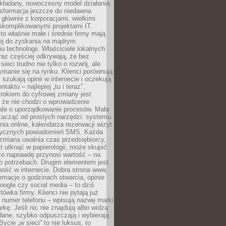
kładany, nowoczesny model działania.
nsformacja jeszcze do niedawna
ę głównie z korporacjami, wielkimi
skomplikowanymi projektami IT.
 właśnie małe i średnie firmy mają
cej do zyskania na mądrym
u technologii. Właściciele lokalnych
az częściej odkrywają, że bez
ieci trudno nie tylko o rozwój, ale
ymanie się na rynku. Klienci porównują
, szukają opinii w internecie i oczekują
taktu – najlepiej „tu i teraz”.
rokiem do cyfrowej zmiany jest
 że nie chodzi o wprowadzenie
 ale o uporządkowanie procesów. Mała
zacząć od prostych narzędzi: systemu
nia online, kalendarza rezerwacji wizyt
tycznych powiadomień SMS. Każda
zmiana uwalnia czas przedsiębiorcy,
t utknąć w papierologii, może skupić
co naprawdę przynosi wartość – na
ego potrzebach. Drugim elementem jest
ość w internecie. Dobra strona www,
ormacje o godzinach otwarcia, opinie
oogle czy social media – to dziś
tówka firmy. Klienci nie pytają już
 numer telefonu – wpisują nazwę marki
kę. Jeśli nic nie znajdują albo widzą
dane, szybko odpuszczają i wybierają
ycie „w sieci” to nie luksus, to