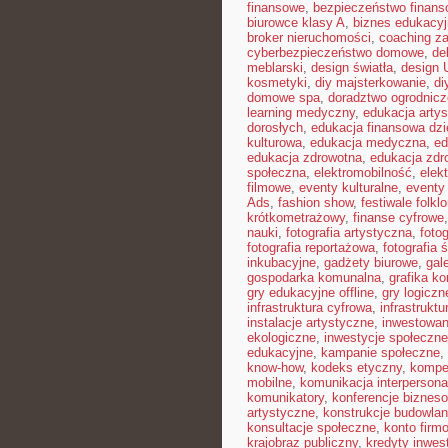
finansowe
,
bezpieczeństwo finans
biurowce klasy A
,
biznes edukacyj
broker nieruchomości
,
coaching z
cyberbezpieczeństwo domowe
,
de
meblarski
,
design światła
,
design 
kosmetyki
,
diy majsterkowanie
,
di
domowe spa
,
doradztwo ogrodnicz
learning medyczny
,
edukacja arty
dorosłych
,
edukacja finansowa dzi
kulturowa
,
edukacja medyczna
,
ed
edukacja zdrowotna
,
edukacja zdr
społeczna
,
elektromobilność
,
elek
filmowe
,
eventy kulturalne
,
eventy 
Ads
,
fashion show
,
festiwale folkl
krótkometrażowy
,
finanse cyfrowe
nauki
,
fotografia artystyczna
,
foto
fotografia reportażowa
,
fotografia 
inkubacyjne
,
gadżety biurowe
,
gal
gospodarka komunalna
,
grafika k
gry edukacyjne offline
,
gry logiczn
infrastruktura cyfrowa
,
infrastrukt
instalacje artystyczne
,
inwestowan
ekologiczne
,
inwestycje społeczne
edukacyjne
,
kampanie społeczne
,
know-how
,
kodeks etyczny
,
kompe
mobilne
,
komunikacja interpersona
komunikatory
,
konferencje biznes
artystyczne
,
konstrukcje budowla
konsultacje społeczne
,
konto firm
krajobraz publiczny
,
kredyty inwes