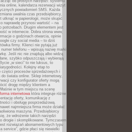
zacząć od prostych narzędzi: systemu
nia online, kalendarza rezerwacji wizyt
tycznych powiadomień SMS. Każda
zmiana uwalnia czas przedsiębiorcy,
t utknąć w papierologii, może skupić
co naprawdę przynosi wartość – na
ego potrzebach. Drugim elementem jest
ość w internecie. Dobra strona www,
ormacje o godzinach otwarcia, opinie
oogle czy social media – to dziś
tówka firmy. Klienci nie pytają już
 numer telefonu – wpisują nazwę marki
kę. Jeśli nic nie znajdują albo widzą
dane, szybko odpuszczają i wybierają
ycie „w sieci” to nie luksus, to
arygodności. Kolejny etap to
ie części procesów sprzedażowych i
do świata online. Sklep internetowy,
wacji czy konfigurator oferty mogą
ócić drogę między klientem a
Właśnie w tym miejscu na scenę
tforma internetowa
która integruje różne
zentację oferty, komunikację z
atności i obsługę posprzedażową.
nawet najmniejsza firma może działać
aoliwiona maszyna. Przedsiębiorcy
się, że wdrożenie takich narzędzi
zo drogie i skomplikowane. Tymczasem
 jest rozwiązań abonamentowych typu
a service”, gdzie płaci się niewielki