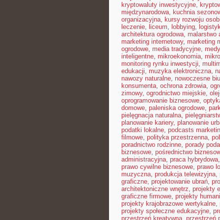
kryptowaluty inwestycyjne
,
krypto
międzynarodowa
,
kuchnia sezono
organizacyjna
,
kursy rozwoju osob
leczenie
,
liceum
,
lobbying
,
logist
architektura ogrodowa
,
malarstwo 
marketing internetowy
,
marketing 
ogrodowe
,
media tradycyjne
,
medy
inteligentne
,
mikroekonomia
,
mikro
monitoring rynku inwestycji
,
multi
edukacji
,
muzyka elektroniczna
,
n
nawozy naturalne
,
nowoczesne biu
konsumenta
,
ochrona zdrowia
,
ogr
zimowy
,
ogrodnictwo miejskie
,
ole
oprogramowanie biznesowe
,
optyk
domowe
,
paleniska ogrodowe
,
par
pielęgnacja naturalna
,
pielęgniarst
planowanie kariery
,
planowanie urb
podatki lokalne
,
podcasts marketi
filmowe
,
polityka przestrzenna
,
po
poradnictwo rodzinne
,
porady pod
biznesowe
,
pośrednictwo bizneso
administracyjna
,
praca hybrydowa
prawo cywilne biznesowe
,
prawo l
muzyczna
,
produkcja telewizyjna
,
graficzne
,
projektowanie ubrań
,
pr
architektoniczne wnętrz
,
projekty 
graficzne firmowe
,
projekty humani
projekty krajobrazowe wertykalne
,
projekty społeczne edukacyjne
,
pr
przestrzeń kreatywna
,
przestrzeń 