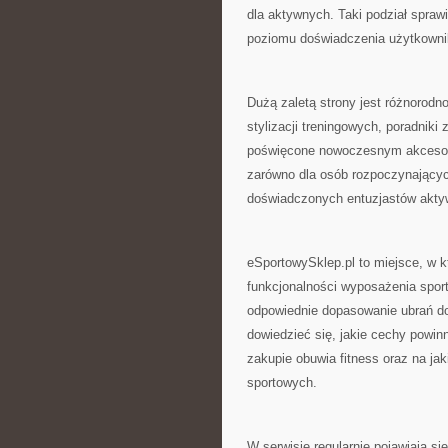
dla aktywnych. Taki podział sprawi
poziomu doświadczenia użytkowni
Dużą zaletą strony jest różnorodn
stylizacji treningowych, poradnik
poświęcone nowoczesnym akcesorio
zarówno dla osób rozpoczynających
doświadczonych entuzjastów aktyw
eSportowySklep.pl to miejsce, w k
funkcjonalności wyposażenia sport
odpowiednie dopasowanie ubrań d
dowiedzieć się, jakie cechy powin
zakupie obuwia fitness oraz na j
sportowych.
W serwisie regularnie pojawiają 