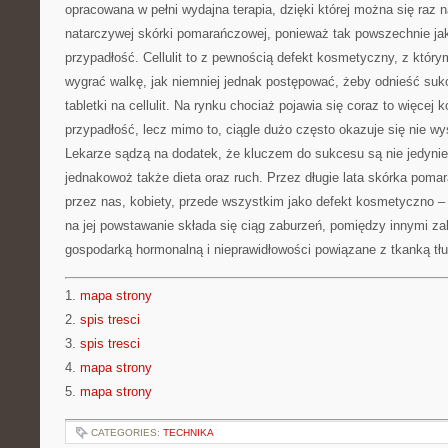
opracowana w pełni wydajna terapia, dzięki której można się raz
natarczywej skórki pomarańczowej, ponieważ tak powszechnie ja
przypadłość. Cellulit to z pewnością defekt kosmetyczny, z któr
wygrać walkę, jak niemniej jednak postępować, żeby odnieść su
tabletki na cellulit. Na rynku chociaż pojawia się coraz to więcej
przypadłość, lecz mimo to, ciągle dużo często okazuje się nie w
Lekarze sądzą na dodatek, że kluczem do sukcesu są nie jedynie 
jednakowoż także dieta oraz ruch. Przez długie lata skórka pom
przez nas, kobiety, przede wszystkim jako defekt kosmetyczno 
na jej powstawanie składa się ciąg zaburzeń, pomiędzy innymi z
gospodarką hormonalną i nieprawidłowości powiązane z tkanką tł
1.
mapa strony
2.
spis tresci
3.
spis tresci
4.
mapa strony
5.
mapa strony
CATEGORIES:
TECHNIKA