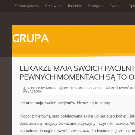
Archiwum
Jedzenie
Kategorie
Napoje
Strona główna
Spi
GRUPA
LEKARZE MAJĄ SWOICH PACJEN
PEWNYCH MOMENTACH SĄ TO 
POSTED BY ADMIN
POSTED ON LIS - 5 - 2025
MOŻLIWOŚĆ K
WYŁĄCZONA
Lekarze mają swoich pacjentów. Nieraz są to osoby
Kłopot z nierówną oraz pofałdowaną skórą ud ma dużo kobiet. Jak
dość złożony, mający wskazane przyczyny i czynniki rozwoju. Wa
nie należy do najprostszych, zwłaszcza, że twierdzi się, że bez u