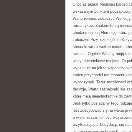
Chociaż akurat Mediolan bardzo cz
wskazanym punktem początkowym j
Warto również zobaczyć Wenecję, 
romantyków. Znakomite są również 
chodzi o słynną Florencję, która j
zobaczyć Pizy, szczególnie Krzywe
stosunkowo niewielkie miasto, któ
świecie. Ogólnie Włochy mają tak 
wszystkie ciekawe miejsca. To pok
wyczekuje na jakże wspaniały okre
końcu przychodzi ten moment kie
wypoczynek. Teraz możliwości w 
decyzję. Warto zaznajomić się szc
które mają niejednokrotnie do zaof
Jeśli tylko posiadamy tego rodzaj
jest zdecydować się na wakacje w
o wiele niższe, to ilość wczasowic
przytłaczająca. Decydując się na 
wartości wypoczynkowych, takich j