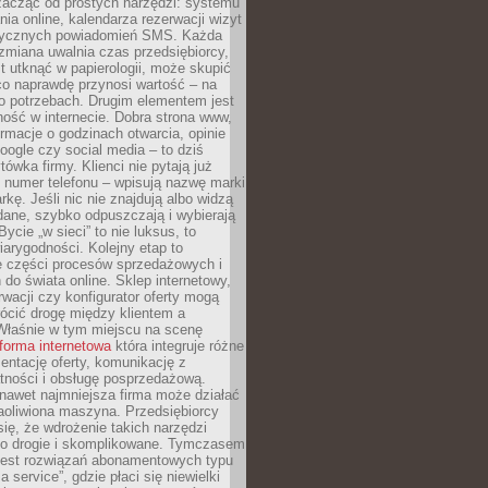
zacząć od prostych narzędzi: systemu
nia online, kalendarza rezerwacji wizyt
tycznych powiadomień SMS. Każda
zmiana uwalnia czas przedsiębiorcy,
t utknąć w papierologii, może skupić
co naprawdę przynosi wartość – na
ego potrzebach. Drugim elementem jest
ość w internecie. Dobra strona www,
ormacje o godzinach otwarcia, opinie
oogle czy social media – to dziś
tówka firmy. Klienci nie pytają już
 numer telefonu – wpisują nazwę marki
kę. Jeśli nic nie znajdują albo widzą
dane, szybko odpuszczają i wybierają
ycie „w sieci” to nie luksus, to
arygodności. Kolejny etap to
ie części procesów sprzedażowych i
do świata online. Sklep internetowy,
wacji czy konfigurator oferty mogą
ócić drogę między klientem a
Właśnie w tym miejscu na scenę
tforma internetowa
która integruje różne
zentację oferty, komunikację z
atności i obsługę posprzedażową.
nawet najmniejsza firma może działać
aoliwiona maszyna. Przedsiębiorcy
się, że wdrożenie takich narzędzi
zo drogie i skomplikowane. Tymczasem
 jest rozwiązań abonamentowych typu
a service”, gdzie płaci się niewielki