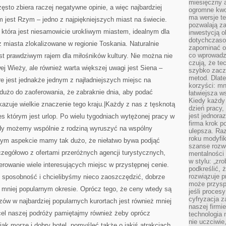
miesięczny 
ęsto zbiera raczej negatywne opinie, a więc najbardziej
ogromne kwot
ma wersje te
est Rzym – jedno z najpiękniejszych miast na świecie.
pozwalają z
która jest niesamowicie urokliwym miastem, idealnym dla
inwestycją o
dotychczaso
miasta zlokalizowane w regionie Toskania. Naturalnie
zapominać o 
co wprowadz
est prawdziwym rajem dla miłośników kultury. Nie można nie
czują, że te
j Wieży, ale również warta większej uwagi jest Siena –
szybko zaczn
metod. Dlat
re jest jednakże jednym z najładniejszych miejsc na
korzyści: mn
dużo do zaoferowania, że zabraknie dnia, aby podać
łatwiejsza w
Kiedy każdy 
azuje wielkie znaczenie tego kraju.|Każdy z nas z tęsknotą
dzień pracy,
jest jednora
s którym jest urlop. Po wielu tygodniach wytężonej pracy w
firma krok p
dy możemy wspólnie z rodziną wyruszyć na wspólny
ulepsza. Ra
roku modyfik
tym aspekcie mamy tak dużo, że niełatwo bywa podjąć
szanse rozwo
zegółowo z ofertami przeróżnych agencji turystycznych,
mentalności 
w stylu: „zr
erowanie wiele interesujących miejsc w przystępnej cenie.
podkreślić, 
rozwiązuje p
u sposobność i chcielibyśmy nieco zaoszczędzić, dobrze
może przysp
 mniej popularnym okresie. Oprócz tego, że ceny wtedy są
jeśli proces
cyfryzacja z
zów w najbardziej popularnych kurortach jest również mniej
naszej firmie
cel naszej podróży pamiętajmy również żeby oprócz
technologia
nie uczciwi
ak morze i dobry hotel, pomyśleć także o jakiś atrakcjach.