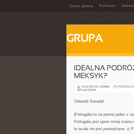
Archiwum
Jedzen
Strona główna
GRUPA
IDEALNA PODRÓ
MEKSYK?
POSTED BY ADMIN
POSTED ON 
WYŁĄCZONA
Odwiedź Kanadę!
{Portugalia to na pewno jeden z na
Portugalia jest sporo mniej znana w
to wcale nie jest powiedziane, iż