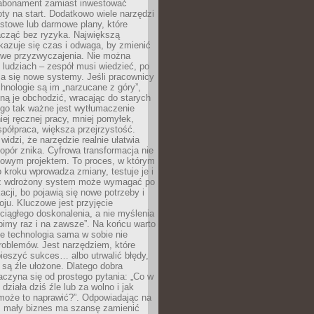
abonament zamiast inwestować
y na start. Dodatkowo wiele narzędzi
stowe lub darmowe plany, które
acząć bez ryzyka. Największą
kazuje się czas i odwaga, by zmienić
we przyzwyczajenia. Nie można
ludziach – zespół musi wiedzieć, po
a się nowe systemy. Jeśli pracownicy
chnologie są im „narzucane z góry”,
ą je obchodzić, wracając do starych
ego tak ważne jest wytłumaczenie
iej ręcznej pracy, mniej pomyłek,
spółpraca, większa przejrzystość.
widzi, że narzędzie realnie ułatwia
 opór znika. Cyfrowa transformacja nie
zowym projektem. To proces, w którym
o kroku wprowadza zmiany, testuje je i
z wdrożony system może wymagać po
acji, bo pojawią się nowe potrzeby i
ju. Kluczowe jest przyjęcie
ciągłego doskonalenia, a nie myślenia
obimy raz i na zawsze”. Na końcu warto
że technologia sama w sobie nie
roblemów. Jest narzędziem, które
ieszyć sukces… albo utrwalić błędy,
y są źle ułożone. Dlatego dobra
aczyna się od prostego pytania: „Co w
 działa dziś źle lub za wolno i jak
 może to naprawić?”. Odpowiadając na
e, mały biznes ma szansę zamienić