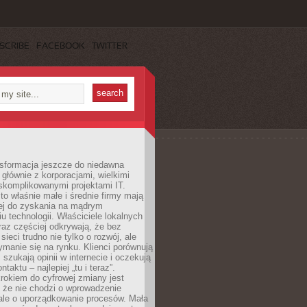
SCRIBE
FACEBOOK
TWITTER
nsformacja jeszcze do niedawna
ę głównie z korporacjami, wielkimi
skomplikowanymi projektami IT.
 właśnie małe i średnie firmy mają
cej do zyskania na mądrym
u technologii. Właściciele lokalnych
az częściej odkrywają, że bez
ieci trudno nie tylko o rozwój, ale
ymanie się na rynku. Klienci porównują
, szukają opinii w internecie i oczekują
taktu – najlepiej „tu i teraz”.
rokiem do cyfrowej zmiany jest
 że nie chodzi o wprowadzenie
 ale o uporządkowanie procesów. Mała