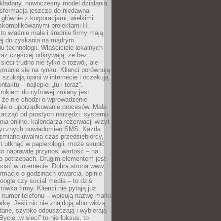
kładany, nowoczesny model działania.
nsformacja jeszcze do niedawna
ę głównie z korporacjami, wielkimi
skomplikowanymi projektami IT.
 właśnie małe i średnie firmy mają
cej do zyskania na mądrym
u technologii. Właściciele lokalnych
az częściej odkrywają, że bez
ieci trudno nie tylko o rozwój, ale
ymanie się na rynku. Klienci porównują
, szukają opinii w internecie i oczekują
taktu – najlepiej „tu i teraz”.
rokiem do cyfrowej zmiany jest
 że nie chodzi o wprowadzenie
 ale o uporządkowanie procesów. Mała
zacząć od prostych narzędzi: systemu
nia online, kalendarza rezerwacji wizyt
tycznych powiadomień SMS. Każda
zmiana uwalnia czas przedsiębiorcy,
t utknąć w papierologii, może skupić
co naprawdę przynosi wartość – na
ego potrzebach. Drugim elementem jest
ość w internecie. Dobra strona www,
ormacje o godzinach otwarcia, opinie
oogle czy social media – to dziś
tówka firmy. Klienci nie pytają już
 numer telefonu – wpisują nazwę marki
kę. Jeśli nic nie znajdują albo widzą
dane, szybko odpuszczają i wybierają
ycie „w sieci” to nie luksus, to