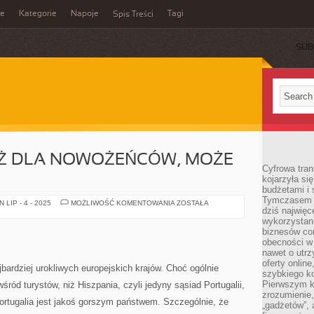
ie
Kategorie
Napoje
Tagi
Spis Treści
SUB
Ż DLA NOWOŻEŃCÓW, MOŻE
Cyfrowa tra
kojarzyła si
budżetami i 
Tymczasem to
IDEALNA
LIP - 4 - 2025
MOŻLIWOŚĆ KOMENTOWANIA
ZOSTAŁA
dziś najwię
PODRÓŻ
DLA
wykorzystani
NOWOŻEŃCÓW,
biznesów cor
MOŻE
MEKSYK?
obecności w s
nawet o utrz
oferty online
jbardziej urokliwych europejskich krajów. Choć ogólnie
szybkiego kon
Pierwszym k
śród turystów, niż Hiszpania, czyli jedyny sąsiad Portugalii,
zrozumienie,
 Portugalia jest jakoś gorszym państwem. Szczególnie, że
„gadżetów”,