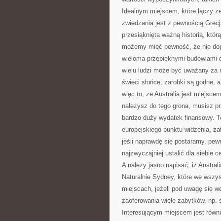
Idealnym miejscem, które łączy ze
zwiedzania jest z pewnością Grecja
przesiąknięta ważną historią, któr
możemy mieć pewność, że nie dop
wieloma przepięknymi budowlami or
wielu ludzi może być uważany za n
świeci słońce, zarobki są godne, a
więc to, że Australia jest miejsce
należysz do tego grona, musisz pr
bardzo duży wydatek finansowy. T
europejskiego punktu widzenia, z
jeśli naprawdę się postaramy, pew
najzwyczajniej ustalić dla siebie ce
A należy jasno napisać, iż Austral
Naturalnie Sydney, które we wszy
miejscach, jeżeli pod uwagę się 
zaoferowania wiele zabytków, np. 
Interesującym miejscem jest równi