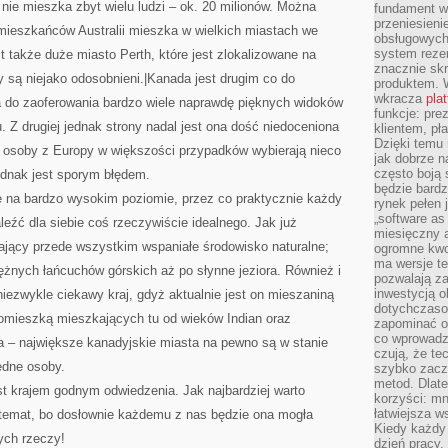
nie mieszka zbyt wielu ludzi – ok. 20 milionów. Można
fundament wi
przeniesien
mieszkańców Australii mieszka w wielkich miastach we
obsługowych 
system rezer
t także duże miasto Perth, które jest zlokalizowane na
znacznie skr
 są niejako odosobnieni.|Kanada jest drugim co do
produktem. 
wkracza
pla
ma do zaoferowania bardzo wiele naprawdę pięknych widoków
funkcje: pre
u. Z drugiej jednak strony nadal jest ona dość niedoceniona
klientem, pł
Dzięki temu 
– osoby z Europy w większości przypadków wybierają nieco
jak dobrze n
często boją 
ednak jest sporym błędem.
będzie bard
e na bardzo wysokim poziomie, przez co praktycznie każdy
rynek pełen
„software as 
leźć dla siebie coś rzeczywiście idealnego. Jak już
miesięczny 
dający przede wszystkim wspaniałe środowisko naturalne;
ogromne kwot
ma wersje te
ężnych łańcuchów górskich aż po słynne jeziora. Również i
pozwalają z
inwestycją o
iezwykle ciekawy kraj, gdyż aktualnie jest on mieszaniną
dotychczaso
z domieszką mieszkających tu od wieków Indian oraz
zapominać o 
co wprowadz
a – największe kanadyjskie miasta na pewno są w stanie
czują, że te
edne osoby.
szybko zaczn
metod. Dlat
st krajem godnym odwiedzenia. Jak najbardziej warto
korzyści: mn
łatwiejsza w
j temat, bo dosłownie każdemu z nas będzie ona mogła
Kiedy każdy 
ych rzeczy!
dzień pracy,