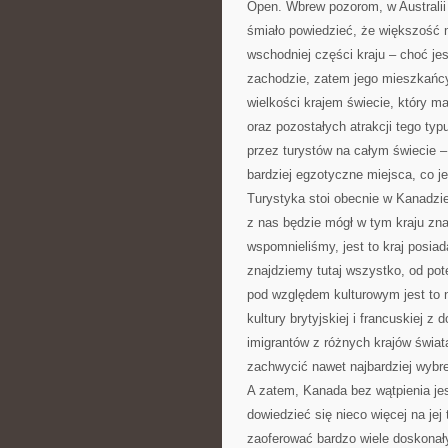
Open. Wbrew pozorom, w Australii 
śmiało powiedzieć, że większość 
wschodniej części kraju – choć jes
zachodzie, zatem jego mieszkańcy
wielkości krajem świecie, który 
oraz pozostałych atrakcji tego typ
przez turystów na całym świecie 
bardziej egzotyczne miejsca, co j
Turystyka stoi obecnie w Kanadzi
z nas będzie mógł w tym kraju zna
wspomnieliśmy, jest to kraj posia
znajdziemy tutaj wszystko, od pot
pod względem kulturowym jest to n
kultury brytyjskiej i francuskiej 
imigrantów z różnych krajów świat
zachwycić nawet najbardziej wybr
A zatem, Kanada bez wątpienia je
dowiedzieć się nieco więcej na je
zaoferować bardzo wiele doskonał