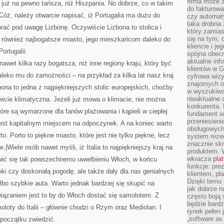
firma może 
a już na pewno tańsza, niż Hiszpania. No dobrze, co w takim
do fakturowa
 Cóż, należy otwarcie napisać, iż Portugalia ma dużo do
czy automa
taka drobna 
rać pod uwagę Lizbonę. Oczywiście Lizbona to stolica i
który zamias
się na tym, 
o również najbogatsze miasto, jego mieszkańcom daleko do
kliencie i j
ortugalii.
spójna obecn
aktualne inf
nawet kilka razy bogatsza, niż inne regiony kraju, który być
klientów w G
aleko mu do zamożności – na przykład za kilka lat nasz kraj
cyfrowa wizy
znajomych o
bona to jedna z najpiękniejszych stolic europejskich, choćby
w wyszukiwar
nieaktualne 
wicie klimatyczna. Jeżeli już mowa o klimacie, nie można
konkurenta. B
óre są wymarzone dla fanów plażowania i kąpieli w ciepłej
fundament wi
przeniesien
est kapitalnym miejscem na odpoczynek. A na koniec warto
obsługowych 
 Porto to piękne miasto, które jest nie tylko piękne, lecz
system rezer
znacznie skr
.|Wiele osób nawet myśli, iż Italia to najpiękniejszy kraj na
produktem. 
wkracza
pla
iwić się tak powszechnemu uwielbieniu Włoch, w końcu
funkcje: pre
oki czy doskonałą pogodę, ale także dały dla nas genialnych
klientem, pł
Dzięki temu 
o szybkie auta. Warto jednak bardziej się skupić na
jak dobrze n
wiązaniem jest to by do Włoch dostać się samolotem. Z
często boją 
będzie bard
moloty do Italii – głównie chodzi o Rzym oraz Mediolan. I
rynek pełen
„software as 
 początku zwiedzić.