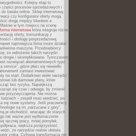
arygodności. Kolejny etap to
ie części procesów sprzedażowych i
do świata online. Sklep internetowy,
wacji czy konfigurator oferty mogą
ócić drogę między klientem a
Właśnie w tym miejscu na scenę
tforma internetowa
która integruje różne
zentację oferty, komunikację z
atności i obsługę posprzedażową.
nawet najmniejsza firma może działać
aoliwiona maszyna. Przedsiębiorcy
się, że wdrożenie takich narzędzi
zo drogie i skomplikowane. Tymczasem
 jest rozwiązań abonamentowych typu
a service”, gdzie płaci się niewielki
abonament zamiast inwestować
y na start. Dodatkowo wiele narzędzi
stowe lub darmowe plany, które
acząć bez ryzyka. Największą
kazuje się czas i odwaga, by zmienić
we przyzwyczajenia. Nie można
ludziach – zespół musi wiedzieć, po
a się nowe systemy. Jeśli pracownicy
chnologie są im „narzucane z góry”,
ą je obchodzić, wracając do starych
ego tak ważne jest wytłumaczenie
iej ręcznej pracy, mniej pomyłek,
spółpraca, większa przejrzystość.
widzi, że narzędzie realnie ułatwia
 opór znika. Cyfrowa transformacja nie