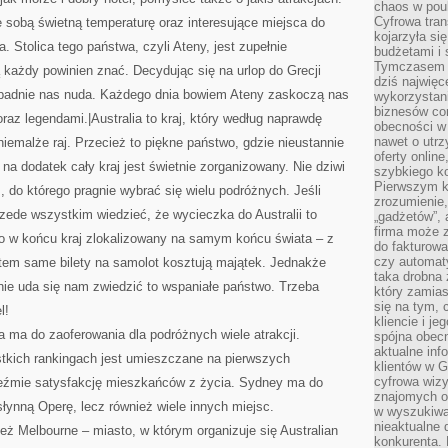
chaos w pou
Cyfrowa tra
 sobą świetną temperaturę oraz interesujące miejsca do
kojarzyła si
. Stolica tego państwa, czyli Ateny, jest zupełnie
budżetami i 
Tymczasem to
ą każdy powinien znać. Decydując się na urlop do Grecji
dziś najwię
adnie nas nuda. Każdego dnia bowiem Ateny zaskoczą nas
wykorzystani
biznesów cor
az legendami.|Australia to kraj, który według naprawdę
obecności w s
nawet o utrz
iemalże raj. Przecież to piękne państwo, gdzie nieustannie
oferty online
 na dodatek cały kraj jest świetnie zorganizowany. Nie dziwi
szybkiego kon
Pierwszym k
m, do którego pragnie wybrać się wielu podróżnych. Jeśli
zrozumienie,
zede wszystkim wiedzieć, że wycieczka do Australii to
„gadżetów”,
firma może 
o w końcu kraj zlokalizowany na samym końcu świata – z
do fakturowa
czy automa
atem same bilety na samolot kosztują majątek. Jednakże
taka drobna 
nie uda się nam zwiedzić to wspaniałe państwo. Trzeba
który zamias
się na tym, 
l!
kliencie i j
ia ma do zaoferowania dla podróżnych wiele atrakcji.
spójna obecn
aktualne inf
stkich rankingach jest umieszczane na pierwszych
klientów w G
cyfrowa wizy
weźmie satysfakcję mieszkańców z życia. Sydney ma do
znajomych o
słynną Operę, lecz również wiele innych miejsc.
w wyszukiwar
nieaktualne 
eż Melbourne – miasto, w którym organizuje się Australian
konkurenta. B