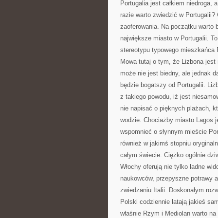
Portugalia jest całkiem niedroga, 
razie warto zwiedzić w Portugalii?
zaoferowania. Na początku warto b
największe miasto w Portugalii. T
stereotypu typowego mieszkańca P
Mowa tutaj o tym, że Lizbona jest 
może nie jest biedny, ale jednak d
będzie bogatszy od Portugalii. Liz
z takiego powodu, iż jest niesamo
nie napisać o pięknych plażach, kt
wodzie. Chociażby miasto Lagos j
wspomnieć o słynnym mieście Porto.
również w jakimś stopniu oryginalne
całym świecie. Ciężko ogólnie dz
Włochy oferują nie tylko ładne wid
naukowców, przepyszne potrawy alb
zwiedzaniu Italii. Doskonałym roz
Polski codziennie latają jakieś sa
właśnie Rzym i Mediolan warto na