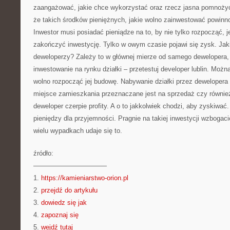
zaangażować, jakie chce wykorzystać oraz rzecz jasna pomnożyć
że takich środków pieniężnych, jakie wolno zainwestować powin
Inwestor musi posiadać pieniądze na to, by nie tylko rozpocząć,
zakończyć inwestycję. Tylko w owym czasie pojawi się zysk. Jak
deweloperzy? Zależy to w głównej mierze od samego dewelopera, 
inwestowanie na rynku działki – przetestuj developer lublin. Moż
wolno rozpocząć jej budowę. Nabywanie działki przez dewelopera
miejsce zamieszkania przeznaczane jest na sprzedaż czy równie
deweloper czerpie profity. A o to jakkolwiek chodzi, aby zyskiwać
pieniędzy dla przyjemności. Pragnie na takiej inwestycji wzbogacić 
wielu wypadkach udaje się to.
źródło:
———————————
1.
https://kamieniarstwo-orion.pl
2.
przejdź do artykułu
3.
dowiedz się jak
4.
zapoznaj się
5.
wejdź tutaj