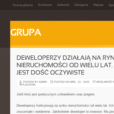
Archiwum
Jedzenie
Kategorie
Napoje
Strona główna
Spi
GRUPA
DEWELOPERZY DZIAŁAJĄ NA RY
NIERUCHOMOŚCI OD WIELU LAT.
JEST DOŚĆ OCZYWISTE
POSTED BY ADMIN
POSTED ON WRZ - 22 - 2025
MOŻLIWOŚĆ 
WYŁĄCZONA
Jeśli ktoś jest poetycznym człowiekiem oraz pragnie
Deweloperzy funkcjonują na rynku nieruchomości od wielu lat. Ich
zrozumiałe i ewidentne. Jakikolwiek deweloper to inwestor. Ma pie