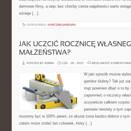
darmowe filmy, a więc bez choćby cienia wątpliwości warto wstąpi
istnieje […]
CATEGORIES:
KARCZMAJANDURA
JAK UCZCIĆ ROCZNICĘ WŁASNE
MAŁŻEŃSTWA?
POSTED BY ADMIN
CZE - 28 - 2025
MOŻLIWOŚĆ KOMENTOWA
W jaki sposób można wybr
garnitur ślubny? Tak już się
mąż powinien dbać o to by
zapomnieć o rocznicy włas
oczywiście całkiem często s
panowie niestety o tym zap
możemy być w 100% pewni, że akurat żona bardzo dobrze o tym 
zatem może zrobić ten człowiek, który […]