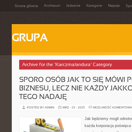
Archiwum
Jedzenie
Kategorie
Napoje
Strona główna
Spi
GRUPA
Archive for the ‘KarczmaJandura’ Category
SPORO OSÓB JAK TO SIĘ MÓWI 
BIZNESU, LECZ NIE KAŻDY JAKK
TEGO NADAJĘ
POSTED BY ADMIN
WRZ - 23 - 2025
MOŻLIWOŚĆ KOMENTOWA
Jak będziemy mogli odnoto
każda korporacja poświęca