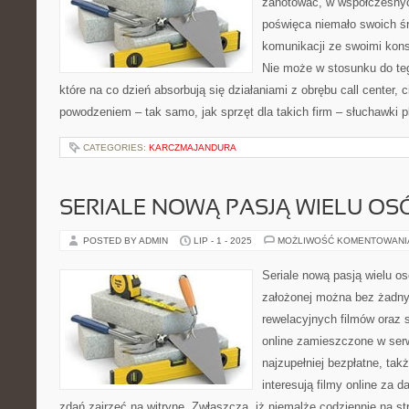
zanotować, w współczesnyc
poświęca niemało swoich śr
komunikacji ze swoimi kon
Nie może w stosunku do tego
które na co dzień absorbują się działaniami z obrębu call center,
powodzeniem – tak samo, jak sprzęt dla takich firm – słuchawki p
CATEGORIES:
KARCZMAJANDURA
SERIALE NOWĄ PASJĄ WIELU OS
POSTED BY ADMIN
LIP - 1 - 2025
MOŻLIWOŚĆ KOMENTOWAN
Seriale nową pasją wielu os
założonej można bez żadny
rewelacyjnych filmów oraz se
online zamieszczone w serwi
najzupełniej bezpłatne, tak
interesują filmy online za 
zdań zajrzeć na witrynę. Zwłaszcza, iż niemalże codziennie na 