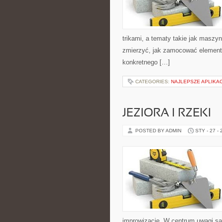
trikami, a tematy takie jak maszy
zmierzyć, jak zamocować elementy
konkretnego […]
CATEGORIES:
NAJLEPSZE APLIKA
JEZIORA I RZEKI
POSTED BY ADMIN
STY - 27 -
improwizację. W centrum uwagi są W