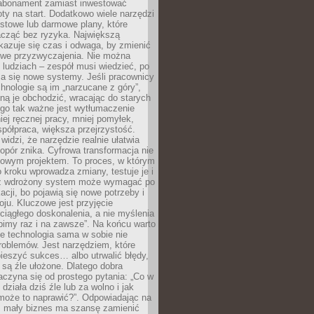
abonament zamiast inwestować
y na start. Dodatkowo wiele narzędzi
stowe lub darmowe plany, które
acząć bez ryzyka. Największą
kazuje się czas i odwaga, by zmienić
we przyzwyczajenia. Nie można
ludziach – zespół musi wiedzieć, po
a się nowe systemy. Jeśli pracownicy
chnologie są im „narzucane z góry”,
ą je obchodzić, wracając do starych
ego tak ważne jest wytłumaczenie
iej ręcznej pracy, mniej pomyłek,
spółpraca, większa przejrzystość.
widzi, że narzędzie realnie ułatwia
 opór znika. Cyfrowa transformacja nie
zowym projektem. To proces, w którym
o kroku wprowadza zmiany, testuje je i
z wdrożony system może wymagać po
acji, bo pojawią się nowe potrzeby i
ju. Kluczowe jest przyjęcie
ciągłego doskonalenia, a nie myślenia
obimy raz i na zawsze”. Na końcu warto
że technologia sama w sobie nie
roblemów. Jest narzędziem, które
ieszyć sukces… albo utrwalić błędy,
y są źle ułożone. Dlatego dobra
aczyna się od prostego pytania: „Co w
 działa dziś źle lub za wolno i jak
 może to naprawić?”. Odpowiadając na
e, mały biznes ma szansę zamienić