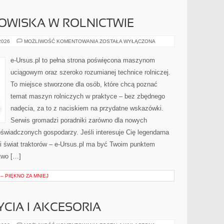
WISKA W ROLNICTWIE
OCHRONA
 2026
MOŻLIWOŚĆ KOMENTOWANIA
ZOSTAŁA WYŁĄCZONA
ŚRODOWISKA
W
ROLNICTWIE
e-Ursus.pl to pełna strona poświęcona maszynom
uciągowym oraz szeroko rozumianej technice rolniczej.
To miejsce stworzone dla osób, które chcą poznać
temat maszyn rolniczych w praktyce – bez zbędnego
nadęcia, za to z naciskiem na przydatne wskazówki.
Serwis gromadzi poradniki zarówno dla nowych
świadczonych gospodarzy. Jeśli interesuje Cię legendarna
ki świat traktorów – e-Ursus.pl ma być Twoim punktem
two […]
– PIĘKNO ZA MNIEJ
CIA I AKCESORIA