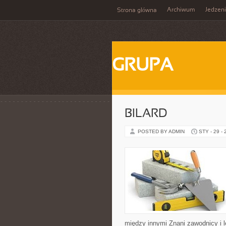
Archiwum
Jedzen
Strona główna
GRUPA
BILARD
POSTED BY ADMIN
STY - 29 -
między innymi Znani zawodnicy i le