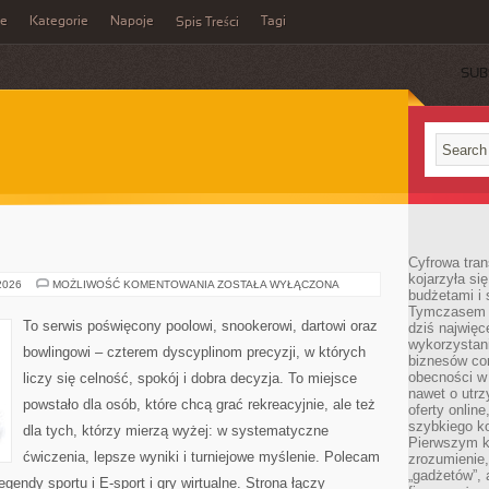
ie
Kategorie
Napoje
Tagi
Spis Treści
SUB
Cyfrowa tra
kojarzyła si
BILARD
 2026
MOŻLIWOŚĆ KOMENTOWANIA
ZOSTAŁA WYŁĄCZONA
budżetami i 
Tymczasem to
To serwis poświęcony poolowi, snookerowi, dartowi oraz
dziś najwię
wykorzystani
bowlingowi – czterem dyscyplinom precyzji, w których
biznesów cor
obecności w s
liczy się celność, spokój i dobra decyzja. To miejsce
nawet o utrz
powstało dla osób, które chcą grać rekreacyjnie, ale też
oferty online
szybkiego kon
dla tych, którzy mierzą wyżej: w systematyczne
Pierwszym k
ćwiczenia, lepsze wyniki i turniejowe myślenie. Polecam
zrozumienie,
„gadżetów”,
gendy sportu i E-sport i gry wirtualne. Strona łączy