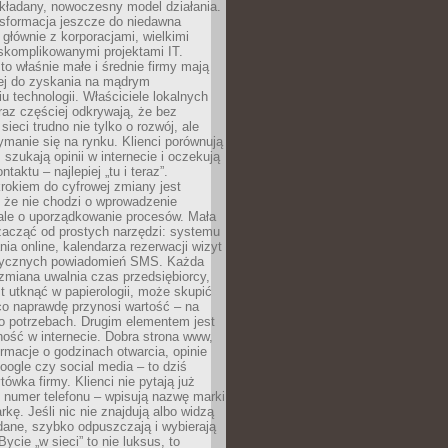
kładany, nowoczesny model działania.
nsformacja jeszcze do niedawna
ę głównie z korporacjami, wielkimi
skomplikowanymi projektami IT.
 właśnie małe i średnie firmy mają
cej do zyskania na mądrym
u technologii. Właściciele lokalnych
az częściej odkrywają, że bez
ieci trudno nie tylko o rozwój, ale
ymanie się na rynku. Klienci porównują
, szukają opinii w internecie i oczekują
taktu – najlepiej „tu i teraz”.
rokiem do cyfrowej zmiany jest
 że nie chodzi o wprowadzenie
 ale o uporządkowanie procesów. Mała
zacząć od prostych narzędzi: systemu
nia online, kalendarza rezerwacji wizyt
tycznych powiadomień SMS. Każda
zmiana uwalnia czas przedsiębiorcy,
t utknąć w papierologii, może skupić
co naprawdę przynosi wartość – na
ego potrzebach. Drugim elementem jest
ość w internecie. Dobra strona www,
ormacje o godzinach otwarcia, opinie
oogle czy social media – to dziś
tówka firmy. Klienci nie pytają już
 numer telefonu – wpisują nazwę marki
kę. Jeśli nic nie znajdują albo widzą
dane, szybko odpuszczają i wybierają
ycie „w sieci” to nie luksus, to