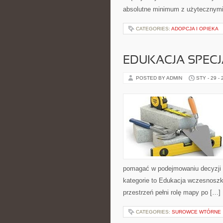
absolutne minimum z użytecznymi t
CATEGORIES:
ADOPCJA I OPIEKA
EDUKACJA SPECJ
POSTED BY ADMIN
STY - 29 -
pomagać w podejmowaniu decyzji 
kategorie to Edukacja wczesnoszko
przestrzeń pełni rolę mapy po […]
CATEGORIES:
SUROWCE WTÓRNE