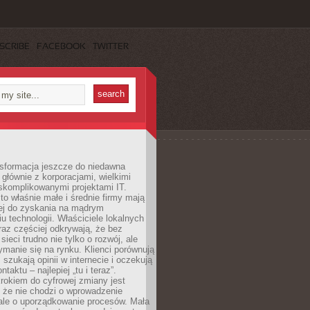
SCRIBE
FACEBOOK
TWITTER
nsformacja jeszcze do niedawna
ę głównie z korporacjami, wielkimi
skomplikowanymi projektami IT.
 właśnie małe i średnie firmy mają
cej do zyskania na mądrym
u technologii. Właściciele lokalnych
az częściej odkrywają, że bez
ieci trudno nie tylko o rozwój, ale
ymanie się na rynku. Klienci porównują
, szukają opinii w internecie i oczekują
taktu – najlepiej „tu i teraz”.
rokiem do cyfrowej zmiany jest
 że nie chodzi o wprowadzenie
 ale o uporządkowanie procesów. Mała