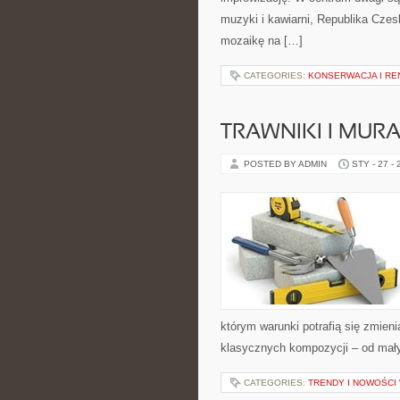
muzyki i kawiarni, Republika Czes
mozaikę na […]
CATEGORIES:
KONSERWACJA I R
TRAWNIKI I MU
POSTED BY ADMIN
STY - 27 -
którym warunki potrafią się zmien
klasycznych kompozycji – od mał
CATEGORIES:
TRENDY I NOWOŚCI