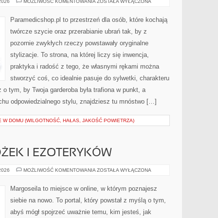
MASZYNY
 2026
MOŻLIWOŚĆ KOMENTOWANIA
ZOSTAŁA WYŁĄCZONA
DO
SZYCIA
I
Paramedicshop.pl to przestrzeń dla osób, które kochają
AKCESORIA
twórcze szycie oraz przerabianie ubrań tak, by z
pozornie zwykłych rzeczy powstawały oryginalne
stylizacje. To strona, na której liczy się inwencja,
praktyka i radość z tego, że własnymi rękami można
stworzyć coś, co idealnie pasuje do sylwetki, charakteru
 o tym, by Twoja garderoba była trafiona w punkt, a
chu odpowiedzialnego stylu, znajdziesz tu mnóstwo […]
E W DOMU (WILGOTNOŚĆ, HAŁAS, JAKOŚĆ POWIETRZA)
ŻEK I EZOTERYKÓW
PORADY
 2026
MOŻLIWOŚĆ KOMENTOWANIA
ZOSTAŁA WYŁĄCZONA
OD
WRÓŻEK
I
Margoseila to miejsce w online, w którym poznajesz
EZOTERYKÓW
siebie na nowo. To portal, który powstał z myślą o tym,
abyś mógł spojrzeć uważnie temu, kim jesteś, jak