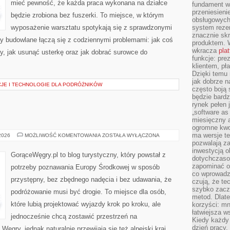
mieć pewność, że każda praca wykonana na działce
fundament wi
przeniesien
będzie zrobiona bez fuszerki. To miejsce, w którym
obsługowych 
wyposażenie warsztatu spotykają się z sprawdzonymi
system rezer
znacznie skr
ny budowlane łączą się z codziennymi problemami: jak coś
produktem. 
wkracza
pla
, jak usunąć usterkę oraz jak dobrać surowce do
funkcje: pre
klientem, pł
Dzięki temu 
jak dobrze n
CJE I TECHNOLOGIE DLA PODRÓŻNIKÓW
często boją 
będzie bard
rynek pełen
„software as 
miesięczny 
ogromne kwot
ma wersje te
JEZIORA
 2026
MOŻLIWOŚĆ KOMENTOWANIA
ZOSTAŁA WYŁĄCZONA
I
pozwalają z
RZEKI
inwestycją o
GorąceWęgry.pl to blog turystyczny, który powstał z
dotychczaso
zapominać o 
potrzeby poznawania Europy Środkowej w sposób
co wprowadz
przystępny, bez zbędnego nadęcia i bez udawania, że
czują, że te
szybko zaczn
podróżowanie musi być drogie. To miejsce dla osób,
metod. Dlat
które lubią projektować wyjazdy krok po kroku, ale
korzyści: mn
łatwiejsza w
jednocześnie chcą zostawić przestrzeń na
Kiedy każdy 
dzień pracy,
ęgry, jednak naturalnie przewijają się też alpejski kraj