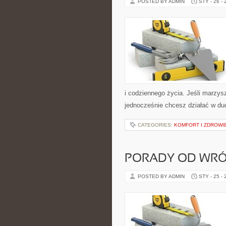
POSTED BY ADMIN
STY - 26 -
i codziennego życia. Jeśli marzysz
jednocześnie chcesz działać w du
CATEGORIES:
KOMFORT I ZDROWI
PORADY OD WRÓ
POSTED BY ADMIN
STY - 25 -