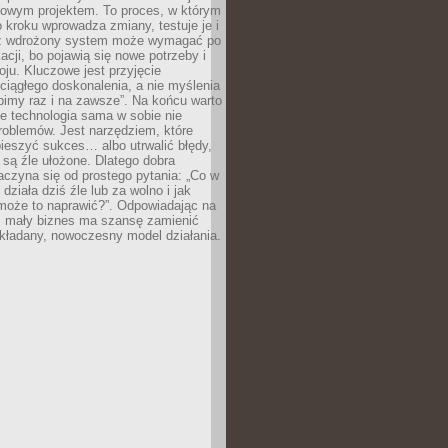
zowym projektem. To proces, w którym
o kroku wprowadza zmiany, testuje je i
z wdrożony system może wymagać po
acji, bo pojawią się nowe potrzeby i
ju. Kluczowe jest przyjęcie
ciągłego doskonalenia, a nie myślenia
obimy raz i na zawsze”. Na końcu warto
że technologia sama w sobie nie
roblemów. Jest narzędziem, które
ieszyć sukces… albo utrwalić błędy,
y są źle ułożone. Dlatego dobra
aczyna się od prostego pytania: „Co w
 działa dziś źle lub za wolno i jak
 może to naprawić?”. Odpowiadając na
e, mały biznes ma szansę zamienić
kładany, nowoczesny model działania.