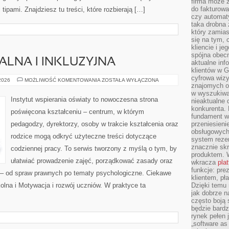
firma może 
do fakturowa
ipami. Znajdziesz tu treści, które rozbierają […]
czy automa
taka drobna 
który zamias
się na tym, 
kliencie i j
spójna obecn
ALNA I INKLUZYJNA
aktualne inf
klientów w G
cyfrowa wizy
EDUKACJA
 2026
MOŻLIWOŚĆ KOMENTOWANIA
ZOSTAŁA WYŁĄCZONA
znajomych o
SPECJALNA
I
w wyszukiwar
INKLUZYJNA
Instytut wspierania oświaty to nowoczesna strona
nieaktualne 
konkurenta. B
poświęcona kształceniu – centrum, w którym
fundament wi
pedagodzy, dyrektorzy, osoby w trakcie kształcenia oraz
przeniesien
obsługowych 
rodzice mogą odkryć użyteczne treści dotyczące
system rezer
znacznie skr
codziennej pracy. To serwis tworzony z myślą o tym, by
produktem. 
ułatwiać prowadzenie zajęć, porządkować zasady oraz
wkracza
pla
funkcje: pre
– od spraw prawnych po tematy psychologiczne. Ciekawe
klientem, pł
lna i Motywacja i rozwój uczniów. W praktyce ta
Dzięki temu 
jak dobrze n
często boją 
będzie bard
rynek pełen
„software as 