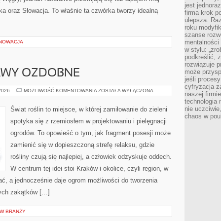
jest jednora
ka oraz Słowacja. To właśnie ta czwórka tworzy idealną
firma krok p
ulepsza. Ra
roku modyfik
szanse rozwo
mentalności 
ENOWACJA
w stylu: „zr
podkreślić, 
rozwiązuje p
RAWY OZDOBNE
może przysp
jeśli proces
cyfryzacja z
TRAWNIKI
 2026
MOŻLIWOŚĆ KOMENTOWANIA
ZOSTAŁA WYŁĄCZONA
naszej firmie
I
technologia
MURAWY
OZDOBNE
nie uczciwi
Świat roślin to miejsce, w której zamiłowanie do zieleni
chaos w pou
spotyka się z rzemiosłem w projektowaniu i pielęgnacji
ogrodów. To opowieść o tym, jak fragment posesji może
zamienić się w dopieszczoną strefę relaksu, gdzie
rośliny czują się najlepiej, a człowiek odzyskuje oddech.
W centrum tej idei stoi Kraków i okolice, czyli region, w
iać, a jednocześnie daje ogrom możliwości do tworzenia
ych zakątków […]
 W BRANŻY