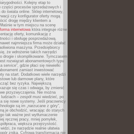
arygodności. Kolejny etap to
ie części procesów sprzedażowych i
do świata online. Sklep internetowy,
wacji czy konfigurator oferty mogą
ócić drogę między klientem a
Właśnie w tym miejscu na scenę
tforma internetowa
która integruje różne
zentację oferty, komunikację z
atności i obsługę posprzedażową.
nawet najmniejsza firma może działać
aoliwiona maszyna. Przedsiębiorcy
się, że wdrożenie takich narzędzi
zo drogie i skomplikowane. Tymczasem
 jest rozwiązań abonamentowych typu
a service”, gdzie płaci się niewielki
abonament zamiast inwestować
y na start. Dodatkowo wiele narzędzi
stowe lub darmowe plany, które
acząć bez ryzyka. Największą
kazuje się czas i odwaga, by zmienić
we przyzwyczajenia. Nie można
ludziach – zespół musi wiedzieć, po
a się nowe systemy. Jeśli pracownicy
chnologie są im „narzucane z góry”,
ą je obchodzić, wracając do starych
ego tak ważne jest wytłumaczenie
iej ręcznej pracy, mniej pomyłek,
spółpraca, większa przejrzystość.
widzi, że narzędzie realnie ułatwia
 opór znika. Cyfrowa transformacja nie