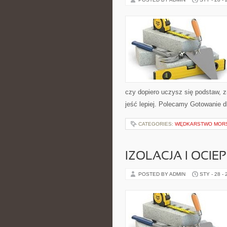
czy dopiero uczysz się podstaw, z
jeść lepiej. Polecamy Gotowanie dl
CATEGORIES:
WĘDKARSTWO MOR
IZOLACJA I OCIE
POSTED BY ADMIN
STY - 28 -