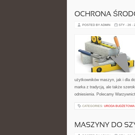
OCHRONA ŚRODO
POSTED BY ADMIN
STY - 26 -
użytkowników maszyn, jak i dla do
marka z tradycją, ale także szero
odniesienia. Polecamy Warzywnic
CATEGORIES:
URODA BUDŻETOWA 
MASZYNY DO SZY