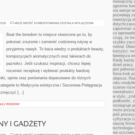
miesięczny 
ogromne kwot
ma wersje te
pozwalają z
inwestycją o
PERFUMY
 2026
MOŻLIWOŚĆ KOMENTOWANIA
ZOSTAŁA WYŁĄCZONA
dotychczaso
zapominać o 
co wprowadz
Beat the boredom to miejsce stworzone po to, by
czują, że te
pokonać znużenie i zamienić codzienną rutynę w
szybko zaczn
metod. Dlat
przyjemny nawyk. To baza wiedzy o produktach beauty,
korzyści: mn
łatwiejsza w
kompozycjach aromatycznych oraz lakierach do
Kiedy każdy 
paznokci. Jeśli szukasz inspiracji, chcesz lepiej
dzień pracy,
jest jednora
rozumieć recepturę i wybierać produkty bardziej
firma krok p
niki, opinie oraz porównania dopasowane do różnych
ulepsza. Ra
roku modyfik
 kategorie to Medycyna estetyczna i Sezonowa Pielęgnacja
szanse rozwo
mentalności 
ę zmęczyć […]
w stylu: „zr
podkreślić, 
AŁEJ RODZINY
rozwiązuje p
może przysp
jeśli proces
cyfryzacja z
Y I GADŻETY
naszej firmie
technologia
nie uczciwi
SPRZĘT
 2026
MOŻLIWOŚĆ KOMENTOWANIA
ZOSTAŁA WYŁĄCZONA