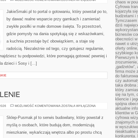
chaos w pou
KUCHENNY
Cyfrowa tra
I
GADŻETY
kojarzyła si
JakieSmaki.pl to portal o gotowaniu, który powstał po to,
budżetami i 
by dawać realne wsparcie przy garnkach i zamieniać
Tymczasem to
dziś najwię
zwykłe posiłki w małe domowe święta. To przestrzeń,
wykorzystani
gdzie pomysły na dania spotykają się z wskazówkami,
biznesów cor
obecności w s
a kuchnia przestaje być obowiązkiem, a staje się
nawet o utrz
oferty online
radością. Niezależnie od tego, czy gotujesz regularnie,
szybkiego kon
najdziesz tu podpowiedzi, które pomagają gotować pewniej i
Pierwszym k
zrozumienie,
a dzieci i Sosy i […]
„gadżetów”,
firma może 
SKIE
do fakturowa
czy automa
taka drobna 
który zamias
PLENIE
się na tym, 
kliencie i j
spójna obecn
IZOLACJA
 2026
MOŻLIWOŚĆ KOMENTOWANIA
ZOSTAŁA WYŁĄCZONA
aktualne inf
I
OCIEPLENIE
klientów w G
Sklep-Pusmak.pl to serwis budowlany, który powstał z
cyfrowa wizy
znajomych o
myślą o osobach, które budują dom, modernizują
w wyszukiwar
nieaktualne 
mieszkanie, wykańczają wnętrza albo po prostu chcą
konkurenta. B