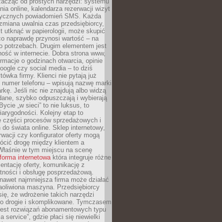
zacząć od prostych narzędzi: systemu
nia online, kalendarza rezerwacji wizyt
tycznych powiadomień SMS. Każda
zmiana uwalnia czas przedsiębiorcy,
t utknąć w papierologii, może skupić
co naprawdę przynosi wartość – na
ego potrzebach. Drugim elementem jest
ość w internecie. Dobra strona www,
ormacje o godzinach otwarcia, opinie
oogle czy social media – to dziś
tówka firmy. Klienci nie pytają już
 numer telefonu – wpisują nazwę marki
kę. Jeśli nic nie znajdują albo widzą
dane, szybko odpuszczają i wybierają
ycie „w sieci” to nie luksus, to
arygodności. Kolejny etap to
ie części procesów sprzedażowych i
do świata online. Sklep internetowy,
wacji czy konfigurator oferty mogą
ócić drogę między klientem a
Właśnie w tym miejscu na scenę
tforma internetowa
która integruje różne
zentację oferty, komunikację z
atności i obsługę posprzedażową.
nawet najmniejsza firma może działać
aoliwiona maszyna. Przedsiębiorcy
się, że wdrożenie takich narzędzi
zo drogie i skomplikowane. Tymczasem
 jest rozwiązań abonamentowych typu
a service”, gdzie płaci się niewielki