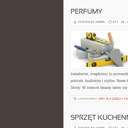
PERFUMY
POSTED BY ADMIN
STY - 28 -
świadomie, znajdziesz tu przewod
potrzeb, budżetów i stylów. Nowe
Skóry. W świecie beauty łatwo si
CATEGORIES:
GRY DLA DZIECI I C
SPRZĘT KUCHENN
POSTED BY ADMIN
STY - 28 -