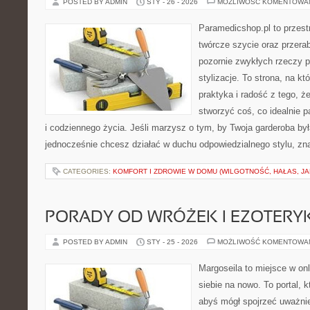
POSTED BY ADMIN
STY - 26 - 2026
MOŻLIWOŚĆ KOMENTOWA
Paramedicshop.pl to przest
twórcze szycie oraz przerab
pozornie zwykłych rzeczy p
stylizacje. To strona, na któ
praktyka i radość z tego, 
stworzyć coś, co idealnie p
i codziennego życia. Jeśli marzysz o tym, by Twoja garderoba była
jednocześnie chcesz działać w duchu odpowiedzialnego stylu, zn
CATEGORIES:
KOMFORT I ZDROWIE W DOMU (WILGOTNOŚĆ, HAŁAS, J
PORADY OD WRÓŻEK I EZOTER
POSTED BY ADMIN
STY - 25 - 2026
MOŻLIWOŚĆ KOMENTOWA
Margoseila to miejsce w on
siebie na nowo. To portal, 
abyś mógł spojrzeć uważnie