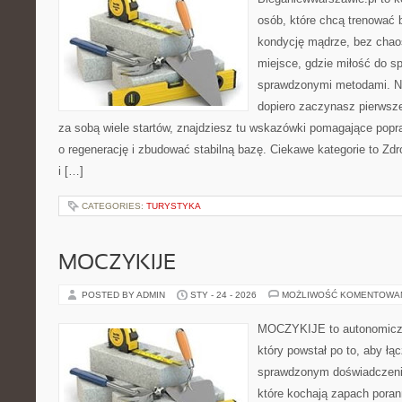
osób, które chcą trenować b
kondycję mądrze, bez chaos
miejsce, gdzie miłość do sp
sprawdzonymi metodami. Ni
dopiero zaczynasz pierwsze
za sobą wiele startów, znajdziesz tu wskazówki pomagające pop
o regenerację i zbudować stabilną bazę. Ciekawe kategorie to Zd
i […]
CATEGORIES:
TURYSTYKA
MOCZYKIJE
POSTED BY ADMIN
STY - 24 - 2026
MOŻLIWOŚĆ KOMENTOWA
MOCZYKIJE to autonomiczn
który powstał po to, aby ł
sprawdzonym doświadczenie
które kochają zapach poran