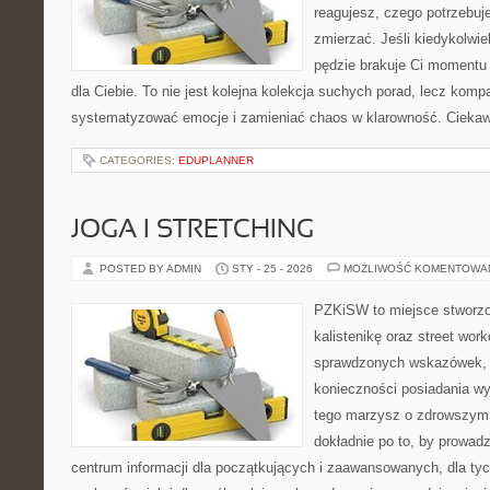
reagujesz, czego potrzebuj
zmierzać. Jeśli kiedykolwi
pędzie brakuje Ci momentu 
dla Ciebie. To nie jest kolejna kolekcja suchych porad, lecz kom
systematyzować emocje i zamieniać chaos w klarowność. Ciekaw
CATEGORIES:
EDUPLANNER
JOGA I STRETCHING
POSTED BY ADMIN
STY - 25 - 2026
MOŻLIWOŚĆ KOMENTOWA
PZKiSW to miejsce stworzo
kalistenikę oraz street wor
sprawdzonych wskazówek,
konieczności posiadania w
tego marzysz o zdrowszym c
dokładnie po to, by prowadz
centrum informacji dla początkujących i zaawansowanych, dla tyc