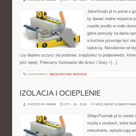
JakieSmaki.pl to portal o g
by dawać realne wsparcie p
zwykłe posiłki w małe domo
gdzie pomysły na dania sp
a kuchnia przestaje być obo
radością. Niezależnie od te
czy dopiero uczysz się podstaw, znajdziesz tu podpowiedzi, któr
jeść lepiej. Polecamy Gotowanie dla dzieci i Sosy i […]
CATEGORIES:
WĘDKARSTWO MORSKIE
IZOLACJA I OCIEPLENIE
POSTED BY ADMIN
STY - 28 - 2026
MOŻLIWOŚĆ KOMENTOWA
Sklep-Pusmak.pl to serwis 
myślą o osobach, które bu
mieszkanie, wykańczają wnę