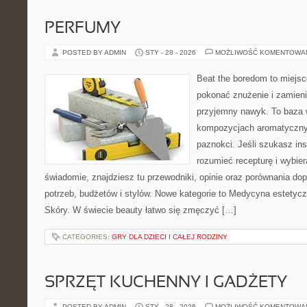
PERFUMY
POSTED BY ADMIN
STY - 28 - 2026
MOŻLIWOŚĆ KOMENTOWA
Beat the boredom to miejsc
pokonać znużenie i zamieni
przyjemny nawyk. To baza 
kompozycjach aromatycznyc
paznokci. Jeśli szukasz insp
rozumieć recepturę i wybier
świadomie, znajdziesz tu przewodniki, opinie oraz porównania d
potrzeb, budżetów i stylów. Nowe kategorie to Medycyna estetyc
Skóry. W świecie beauty łatwo się zmęczyć […]
CATEGORIES:
GRY DLA DZIECI I CAŁEJ RODZINY
SPRZĘT KUCHENNY I GADŻETY
POSTED BY ADMIN
STY - 28 - 2026
MOŻLIWOŚĆ KOMENTOWA