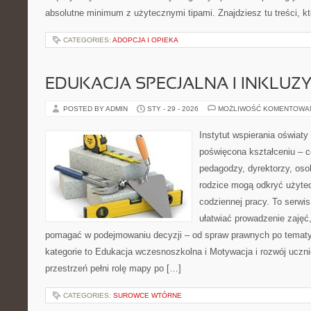
absolutne minimum z użytecznymi tipami. Znajdziesz tu treści, kt
CATEGORIES:
ADOPCJA I OPIEKA
EDUKACJA SPECJALNA I INKLUZ
POSTED BY ADMIN
STY - 29 - 2026
MOŻLIWOŚĆ KOMENTOWA
Instytut wspierania oświat
poświęcona kształceniu – 
pedagodzy, dyrektorzy, oso
rodzice mogą odkryć użyte
codziennej pracy. To serwi
ułatwiać prowadzenie zaję
pomagać w podejmowaniu decyzji – od spraw prawnych po tematy
kategorie to Edukacja wczesnoszkolna i Motywacja i rozwój uczni
przestrzeń pełni rolę mapy po […]
CATEGORIES:
SUROWCE WTÓRNE