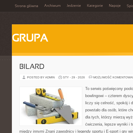
Archiwum
Jedzenie
Kategorie
Napoje
Strona główna
Spi
GRUPA
BILARD
POSTED BY ADMIN
STY - 29 - 2026
MOŻLIWOŚĆ KOMENTOWA
To serwis poświęcony poolo
bowlingowi – czterem dyscy
liczy się celność, spokój i
powstało dla osób, które ch
dla tych, którzy mierzą wy
ćwiczenia, lepsze wyniki i 
między innymi Znani zawodnicy i legendy sportu i E-sport i gry wir