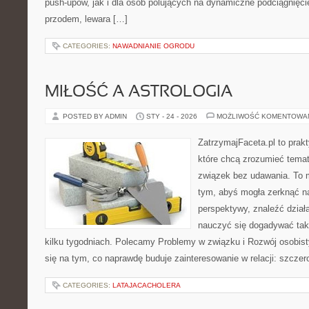
push-upów, jak i dla osób polujących na dynamiczne podciągnięci
przodem, lewara […]
CATEGORIES:
NAWADNIANIE OGRODU
MIŁOŚĆ A ASTROLOGIA
POSTED BY ADMIN
STY - 24 - 2026
MOŻLIWOŚĆ KOMENTOWA
ZatrzymajFaceta.pl to prakt
które chcą zrozumieć tema
związek bez udawania. To 
tym, abyś mogła zerknąć na
perspektywy, znaleźć dział
nauczyć się dogadywać tak,
kilku tygodniach. Polecamy Problemy w związku i Rozwój osobisty
się na tym, co naprawdę buduje zainteresowanie w relacji: szczer
CATEGORIES:
LATAJACACHOLERA