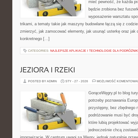
mieć pewność, że każda pr
będzie zrobiona bez fuszerk
wyposażenie warsztatu spo
trikami, a tematy takie jak maszyny budowlane łączą się z codzi
zmierzyć, jak zamocować elementy, jak usunąć usterkę oraz jak 
konkretnego […]
CATEGORIES:
NAJLEPSZE APLIKACJE I TECHNOLOGIE DLA PODRÓŻNI
JEZIORA I RZEKI
POSTED BY ADMIN
STY - 27 - 2026
MOŻLIWOŚĆ KOMENTOWA
GorąceWęgry.pl to blog tury
potrzeby poznawania Euro
przystępny, bez zbędnego n
podróżowanie musi być drog
które lubią projektować wyj
jednocześnie chcą zostawić
improwizację. W centrum uwagi są Węgry, jednak naturalnie przewij