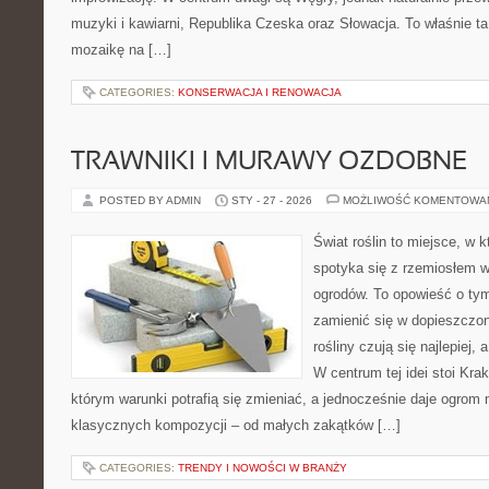
muzyki i kawiarni, Republika Czeska oraz Słowacja. To właśnie t
mozaikę na […]
CATEGORIES:
KONSERWACJA I RENOWACJA
TRAWNIKI I MURAWY OZDOBNE
POSTED BY ADMIN
STY - 27 - 2026
MOŻLIWOŚĆ KOMENTOWA
Świat roślin to miejsce, w k
spotyka się z rzemiosłem w 
ogrodów. To opowieść o tym
zamienić się w dopieszczoną
rośliny czują się najlepiej,
W centrum tej idei stoi Krak
którym warunki potrafią się zmieniać, a jednocześnie daje ogrom 
klasycznych kompozycji – od małych zakątków […]
CATEGORIES:
TRENDY I NOWOŚCI W BRANŻY